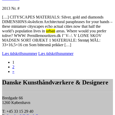
2013
Nr. #
[…] CITYSCAPES MATERIALS: Silver, gold and diamonds
DIMENSI0NS:4x4x6cm Architectural paraphrases for your hands –
these miniature cityscapes echo actual cities now that half the
world’s population lives in
urban
areas. Where would you prefer
tolive? WWW: Pernillemouritzen.dk f’ V- /. V LONE SKOV
MADSEN SORT OBJEKT 1 MATERIALE: Stentøj MÅL:
33×16,5×16 cm Som bittesmå prikker […]
Læs tidskriftsnummer
Læs tidskriftsnummer
1
2
»
Danske Kunsthåndværkere & Designere
Bredgade 66
1260 København
T: +45 33 15 29 40