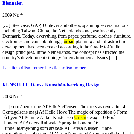
Biennalen
2009
Nr. #
[…] Steelcase, GAP, Unilever and others, spanning several nations
including Taiwan, China, the Netherlands -and, asofrecently,
Denmark. Today, everything from paper, perfume, clothes, furniture,
electronics and cars tobuildings,
urban
planning and infrastructure
development has been created according tothe Cradle toCradle
design principles. Inthe Netherlands, the concept has affected the
country’s development strategy for environmental issues […]
Læs tidskriftsnummer
Læs tidskriftsnummer
KUNSTUFF, Dansk Kunsthåndværk og Design
2004
Nr. #1
[…] som åbenbaring Af Erik Steffensen The dress as revelation 4
Gentagelsens magi Af Helle Hove The magic of repetition 6 Form
på byen Af Pernille Anker Kristensen
Urban
design 10 Forår
iLondon Af Anders Ruhwald Spring in London 16
Tunneludsmykning som arabesk Af Teresa Nielsen Tunnel
decoration as arabesque 22 Martin Nannestad Grønne replikker […]