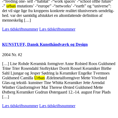
-“feeding one- self -“habitat” -“work spaces’ -“school ofthe future”
-”
urban
mutations’ -“europe” -“networks’ -“earth” og “universe”:
det vil sige lige fra kroppens konkrete realitet tiluniversets uendelig-
hed. var der samtidig afstukket en altomfattende definition af
menneskelig […]
Læs tidskriftsnummer
Læs tidskriftsnummer
KUNSTUFF, Dansk Kunsthåndværk og Design
2004
Nr. #2
[…] Lise Rohde Keramisk formgiver Anne Rolsted Roos Guldsmed
Trine Trier Rosendahl Stoftrykker Dorrit Rossel Keramiker Birthe
Sahl Ljungar og Jesper Sødring la Keramiker Engelke Tvermoes
Guldsmed Camilla
Urban
Ædelmetalformgiver Mette Vivelsted
Glas-og tekstil- kunstner Tine Whitta Keramiker Jette Arendal
Winther Glasformgiver Mai Therese Ørsted Guldsmed Mette
Østberg Keramiker Gudrun Østergaard 12.-14. august Frue Plads
[…]
Læs tidskriftsnummer
Læs tidskriftsnummer