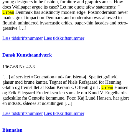
young designers inthe fashion, furniture and graphics areas. How
does Wallpaper argue its case? Let me quote afew statements: ”
Urban
Denmark has adistinctly modern edge. Postmodernism never
made agreat impact on Denmark and modernism was allowed to
flourish unhindered bysarcastic critics, paper-thin facades and retro-
gressive […]
Læs tidskriftsnummer
Læs tidskriftsnummer
Dansk Kunsthaandværk
1967-68
Nr. #2-3
[…] af servicet »Generation« ud- ført istentøj. Spættet gråhvid
glasur med brune kanter. Tegnet af Niels Refsgaard for Henning
Glahn og fremstillet af Eslau Keramik. Offentlig n 1.
Urban
Hansen
og Erik Ellegaard Frederiksen ien samtale om Knud V. Engelhardts
gadeskilte fra Gentofte kommune. Foto: Kaj Lund Hansen. har gjort
en indsats, således at udstillingen […]
Læs tidskriftsnummer
Læs tidskriftsnummer
Biennalen