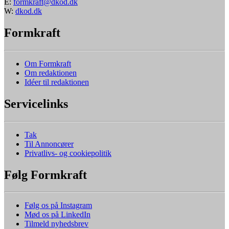
E:
formkraft@dkod.dk
W:
dkod.dk
Formkraft
Om Formkraft
Om redaktionen
Idéer til redaktionen
Servicelinks
Tak
Til Annoncører
Privatlivs- og cookiepolitik
Følg Formkraft
Følg os på Instagram
Mød os på LinkedIn
Tilmeld nyhedsbrev