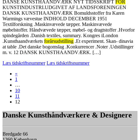
DANSE KUNSTHAANDVÆRK NYT TIDSSKRIFT
FOR
KUNSTINDUSTRI.UDGIVET AF LANDSFORENINGEN
DANSK KUNSTHAANDVÆRK Bomuldsstoffer fra Karen
Warmings vævestue INDHOLD DECEMBER 1951
Textilforskning .Maskinvævede tæpper. Maskinvævede
møbelstoffer. Håndvævede tæpper, møbel- og dragtstoffer .Hvorfor
spindegården .Danish textiles, summary. Kongres iLondon
.Kunsthaandværkets
forårsudstilling
.Et experiment. Skan- dinavia
at table .Det danske bogomslag .Konkurrencer .Noter .Udstillinger
m. v. 12 DANSK KUNSTHAANDVÆRK. […]
Læs tidskriftsnummer
Læs tidskriftsnummer
«
1
…
10
11
12
Danske Kunsthåndværkere & Designere
Bredgade 66
1260 København