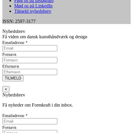
Følg os på Instagram
Mød os på LinkedIn
Tilmeld nyhedsbrev
ISSN: 2597-3177
Nyhedsbrev
Få viden om dansk kunsthåndværk og design
Emailadresse
*
Fornavn
Efternavn
×
Nyhedsbrev
Få nyheder om Formkraft i din inbox.
Emailadresse
*
Fornavn