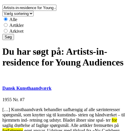
Alle
Artikler
Arkivet
Du har søgt på:
Artists-in-
residence for Young Audiences
Dansk Kunsthaandværk
1955
Nr. #7
[…] Kunsthaandværk behandler uafhængig af alle særinteresser
spørgsmål, som knytter sig til kunstindu- strien og håndværket – til
hjemmets ind- retning og udstyr. Bladet åbner sine spal- ter
for
saglig drøftelse af faglige spørgsmål. Alle artikler fremsættes på
forfatterens
eget ansvar. Udgives med tilskud fra »Ny Carlsberg-