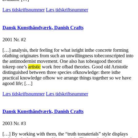
Læs tidskriftsnummer
Læs tidskriftsnummer
Dansk Kunsthåndværk, Danish Crafts
2001
Nr. #2
[…] analysis, their feeling for what isright inthe concrete forming
ofathing originates from such an unwillingness tobeconscripted into
the antimodernist movement. One also has tobeagood theorist
tokeep one’s
artistic
work free ofbad theories. Good old Aristotle
distinguished between three species ofknowledge: there isthe
practical knowledge ofhow we arrange things together so we have
agood life; […]
Læs tidskriftsnummer
Læs tidskriftsnummer
Dansk Kunsthåndværk, Danish Crafts
2003
Nr. #3
[…] By working with them, the “truth tomaterials” style displays