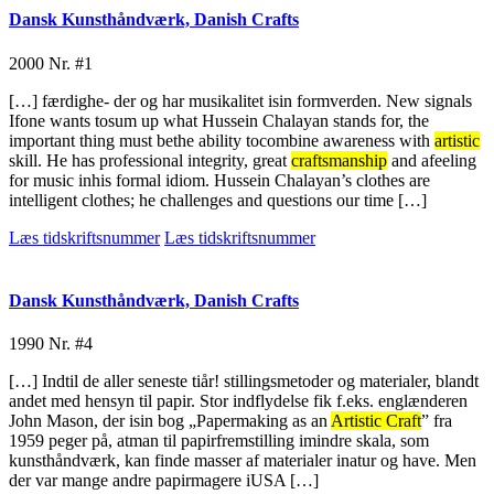
Dansk Kunsthåndværk, Danish Crafts
2000
Nr. #1
[…] færdighe- der og har musikalitet isin formverden. New signals
Ifone wants tosum up what Hussein Chalayan stands for, the
important thing must bethe ability tocombine awareness with
artistic
skill. He has professional integrity, great
craftsmanship
and afeeling
for music inhis formal idiom. Hussein Chalayan’s clothes are
intelligent clothes; he challenges and questions our time […]
Læs tidskriftsnummer
Læs tidskriftsnummer
Dansk Kunsthåndværk, Danish Crafts
1990
Nr. #4
[…] Indtil de aller seneste tiår! stillingsmetoder og materialer, blandt
andet med hensyn til papir. Stor indflydelse fik f.eks. englænderen
John Mason, der isin bog „Papermaking as an
Artistic Craft
” fra
1959 peger på, atman til papirfremstilling imindre skala, som
kunsthåndværk, kan finde masser af materialer inatur og have. Men
der var mange andre papirmagere iUSA […]