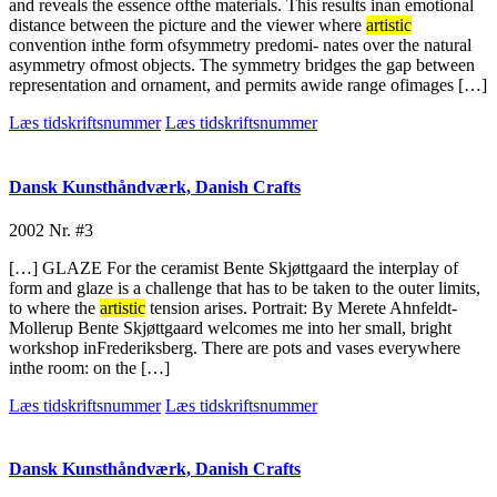
and reveals the essence ofthe materials. This results inan emotional
distance between the picture and the viewer where
artistic
convention inthe form ofsymmetry predomi- nates over the natural
asymmetry ofmost objects. The symmetry bridges the gap between
representation and ornament, and permits awide range ofimages […]
Læs tidskriftsnummer
Læs tidskriftsnummer
Dansk Kunsthåndværk, Danish Crafts
2002
Nr. #3
[…] GLAZE For the ceramist Bente Skjøttgaard the interplay of
form and glaze is a challenge that has to be taken to the outer limits,
to where the
artistic
tension arises. Portrait: By Merete Ahnfeldt-
Mollerup Bente Skjøttgaard welcomes me into her small, bright
workshop inFrederiksberg. There are pots and vases everywhere
inthe room: on the […]
Læs tidskriftsnummer
Læs tidskriftsnummer
Dansk Kunsthåndværk, Danish Crafts