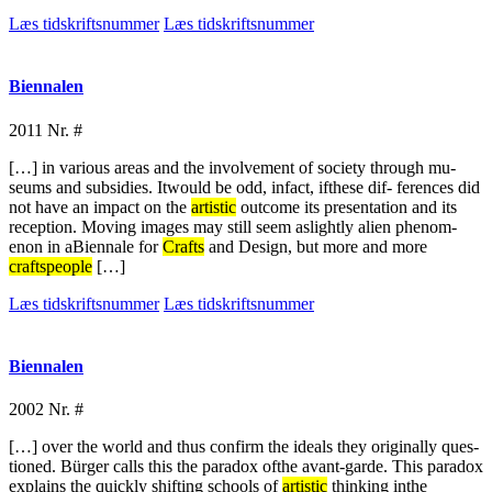
Læs tidskriftsnummer
Læs tidskriftsnummer
Biennalen
2011
Nr. #
[…] in various areas and the involvement of society through mu-
seums and subsidies. Itwould be odd, infact, ifthese dif- ferences did
not have an impact on the
artistic
outcome its presentation and its
reception. Moving images may still seem aslightly alien phenom-
enon in aBiennale for
Crafts
and Design, but more and more
craftspeople
[…]
Læs tidskriftsnummer
Læs tidskriftsnummer
Biennalen
2002
Nr. #
[…] over the world and thus confirm the ideals they originally ques-
tioned. Bürger calls this the paradox ofthe avant-garde. This paradox
explains the quickly shifting schools of
artistic
thinking inthe