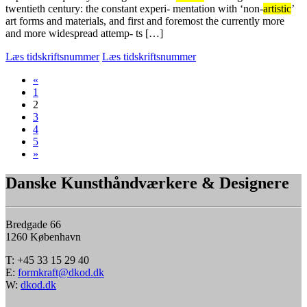
twentieth century: the constant experi- mentation with ‘non-
artistic
’
art forms and materials, and first and foremost the currently more
and more widespread attemp- ts […]
Læs tidskriftsnummer
Læs tidskriftsnummer
«
1
2
3
4
5
»
Danske Kunsthåndværkere & Designere
Bredgade 66
1260 København
T: +45 33 15 29 40
E:
formkraft@dkod.dk
W:
dkod.dk