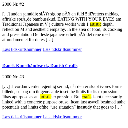
2000
Nr. #2
[…] anden samtidig slÃ¥r sig op pÃ¥ en fuld 5til7retters middag
affriske sprÃ¸de bambusskud. EATING WITH YOUR EYES am
Traditional Japanese m V j culture works with 1
artistic
depth,
reflection M and aesthetic empathy. In the area of food, its cooking
and presentation De fleste japanere erhelt pÃ¥ det rene med
atfundamentet for deres […]
Læs tidskriftsnummer
Læs tidskriftsnummer
Dansk Kunsthåndværk, Danish Crafts
2000
Nr. #3
[…] -hvordan verden egentlig ser ud, når den er skabt ivores forms
billede, se bag om tingene. able toset the limits for its expression.
Ithas apurpose as an
artistic
expression. But
crafts
isnot necessarily
linked with a concrete purpose oruse. Itcan just aswell beaimed atthe
potentials and limits ofthe “use situation” inastudy that goes to […]
Læs tidskriftsnummer
Læs tidskriftsnummer