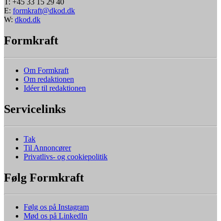
T: +45 33 15 29 40
E:
formkraft@dkod.dk
W:
dkod.dk
Formkraft
Om Formkraft
Om redaktionen
Idéer til redaktionen
Servicelinks
Tak
Til Annoncører
Privatlivs- og cookiepolitik
Følg Formkraft
Følg os på Instagram
Mød os på LinkedIn