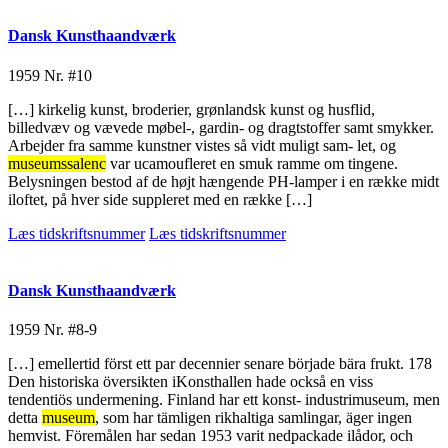
Dansk Kunsthaandværk
1959
Nr. #10
[…] kirkelig kunst, broderier, grønlandsk kunst og husflid,
billedvæv og vævede møbel-, gardin- og dragtstoffer samt smykker.
Arbejder fra samme kunstner vistes så vidt muligt sam- let, og
museumssalenc
var ucamoufleret en smuk ramme om tingene.
Belysningen bestod af de højt hængende PH-lamper i en række midt
iloftet, på hver side suppleret med en række […]
Læs tidskriftsnummer
Læs tidskriftsnummer
Dansk Kunsthaandværk
1959
Nr. #8-9
[…] emellertid först ett par decennier senare började bära frukt. 178
Den historiska översikten iKonsthallen hade också en viss
tendentiös undermening. Finland har ett konst- industrimuseum, men
detta
museum
, som har tämligen rikhaltiga samlingar, äger ingen
hemvist. Föremålen har sedan 1953 varit nedpackade ilådor, och