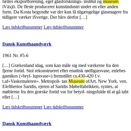
fælles eksportforening, eget glasforsknings- institut og
museum
iVäxjö. De fleste producerer kunstindustri under en eller anden
form. Da Kosta begyndte var der kun få tilgængelige glasmagere fra
tidligere værker iSverige. Der blev derfor […]
Læs tidskriftsnummer
Læs tidskriftsnummer
Dansk Kunsthaandværk
1961
Nr. #5-6
[…] Grækenland idag, som kan måle sig med værkerne fra den
fjerne fortid. Stol rekonstrueret efter enattisk rødfigursvase, enlebes
gamikos (»bryl- lupsvase«) fremstillet ca.430-420 f.v.
t.af»Vaskemaleren«. Metropoli- tan
Museum
ofArt, New York. ven.
Eleftherios Saridis, ejeren af Saridis Møbelfabrikken, syntes, at
møblerne fra den græske fortid var for betyd- ningsfulde til at gå tabt
eller […]
Læs tidskriftsnummer
Læs tidskriftsnummer
Dansk Kunsthaandværk