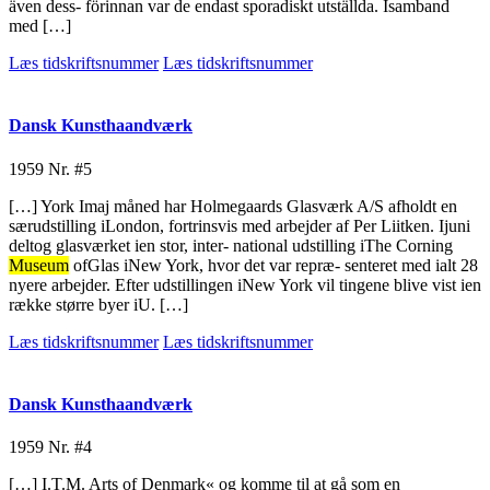
även dess- förinnan var de endast sporadiskt utställda. Isamband
med […]
Læs tidskriftsnummer
Læs tidskriftsnummer
Dansk Kunsthaandværk
1959
Nr. #5
[…] York Imaj måned har Holmegaards Glasværk A/S afholdt en
særudstilling iLondon, fortrinsvis med arbejder af Per Liitken. Ijuni
deltog glasværket ien stor, inter- national udstilling iThe Corning
Museum
ofGlas iNew York, hvor det var repræ- senteret med ialt 28
nyere arbejder. Efter udstillingen iNew York vil tingene blive vist ien
række større byer iU. […]
Læs tidskriftsnummer
Læs tidskriftsnummer
Dansk Kunsthaandværk
1959
Nr. #4
[…] I.T.M. Arts of Denmark« og komme til at gå som en