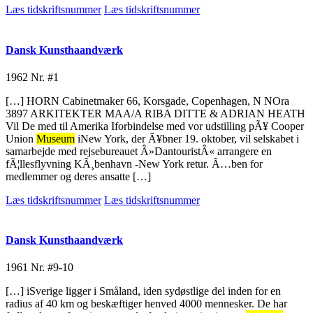
Læs tidskriftsnummer
Læs tidskriftsnummer
Dansk Kunsthaandværk
1962
Nr. #1
[…] HORN Cabinetmaker 66, Korsgade, Copenhagen, N NOra
3897 ARKITEKTER MAA/A RIBA DITTE & ADRIAN HEATH
Vil De med til Amerika Iforbindelse med vor udstilling pÃ¥ Cooper
Union
Museum
iNew York, der Ã¥bner 19. oktober, vil selskabet i
samarbejde med rejsebureauet Â»DantouristÂ« arrangere en
fÃ¦llesflyvning KÃ¸benhavn -New York retur. Ã…ben for
medlemmer og deres ansatte […]
Læs tidskriftsnummer
Læs tidskriftsnummer
Dansk Kunsthaandværk
1961
Nr. #9-10
[…] iSverige ligger i Småland, iden sydøstlige del inden for en
radius af 40 km og beskæftiger henved 4000 mennesker. De har