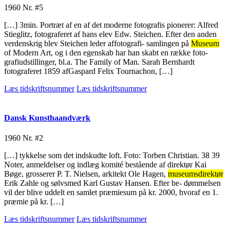
1960
Nr. #5
[…] 3min. Portræt af en af det moderne fotografis pionerer: Alfred
Stieglitz, fotograferet af hans elev Edw. Steichen. Efter den anden
verdenskrig blev Steichen leder affotografi- samlingen på
Museum
of Modern Art, og i den egenskab har han skabt en række foto-
grafiudstillinger, bl.a. The Family of Man. Sarah Bernhardt
fotograferet 1859 afGaspard Felix Tournachon, […]
Læs tidskriftsnummer
Læs tidskriftsnummer
Dansk Kunsthaandværk
1960
Nr. #2
[…] tykkelse som det indskudte loft. Foto: Torben Christian. 38 39
Noter, anmeldelser og indlæg komité bestående af direktør Kai
Bøge, grosserer P. T. Nielsen, arkitekt Ole Hagen,
museumsdirektør
Erik Zahle og sølvsmed Karl Gustav Hansen. Efter be- dømmelsen
vil der blive uddelt en samlet præmiesum på kr. 2000, hvoraf en 1.
præmie på kr. […]
Læs tidskriftsnummer
Læs tidskriftsnummer