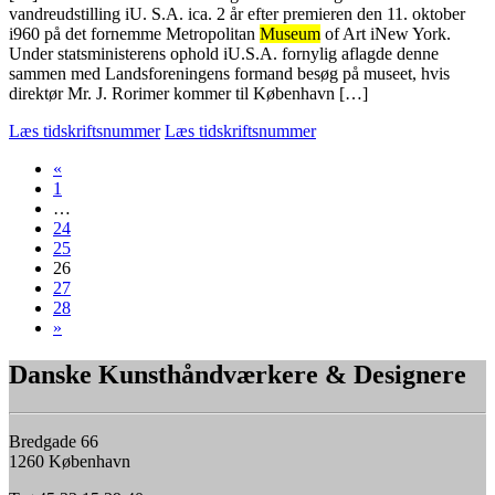
vandreudstilling iU. S.A. ica. 2 år efter premieren den 11. oktober
i960 på det fornemme Metropolitan
Museum
of Art iNew York.
Under statsministerens ophold iU.S.A. fornylig aflagde denne
sammen med Landsforeningens formand besøg på museet, hvis
direktør Mr. J. Rorimer kommer til København […]
Læs tidskriftsnummer
Læs tidskriftsnummer
«
1
…
24
25
26
27
28
»
Danske Kunsthåndværkere & Designere
Bredgade 66
1260 København