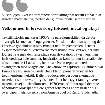
Vi ser i øjeblikket vidtforgrenede fortolkninger af tekstil i et væld af
stilarter, materialer og medier, der glimtvis revitaliserer historien.
Velkommen til tovværk og fiskenet, metal og akryl
Tekstilhistorisk markerer 1960’erne paradigmeskiftet, da det for
alvor gik løs med at afsøge grænser. Nu skulle der løsnes op, og den
klassiske gobelinkunst blev tvunget ned fra piedestalen. I stedet
eksperimenterede billedvæverne med skulpturelle værker, der ikke
lod sig nøje med den faste plads som dekoration på væggen, men
insisterede på hele rummet. Inspirationen kom fra den internationale
tekstilbiennale i Lausanne, hvor især Polen repræsenterede
avantgarden med Magdalena Abakanowicz i spidsen. I Danmark var
Franka Rasmussen og Grete Balle blandt pionererne inden for
tredimensionelt tekstil. Balle introducerede desuden alternative
materialer som tovværk og fiskenet. I det hele taget fandt grovere
materialer vej til tekstilkunsten i 1970’erne, så for at opnå det rette
håndholdte look spandt flere garnet selv, mens andre kastede sig
over papir, metal og akryl som Annette Juel og Randi Studsgarth.