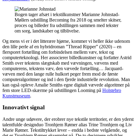
Bogen tager afsæt i tekstilkunstner Marianne Johnstad-
Møllers udstilling Becoming fra 2018 og smelter skitser,
proces og billeder fra udstillingen sammen med tekster
om sorg, landskaber og tilblivelse.
Og mens vi er i det litterære hjørne, kommer vi heller ikke udenom
den lille perle af en hybridroman ”Thread Ripper” (2020) – en
flersporet fortælling om forbindelsen mellem væv, tekst og
computerteknologi. Her associerer billedkunstner og forfatter Astrid
Smith over tekstens slægtskab med vævningen, vævens med
computerens, tekstens væv, den vævede fortælling… Jacquard-
væven med den lange rulle hulkort peger frem mod de første
computeralgoritmer og ind i den fjerde industrielle revolution. Man
kan også opleve Amalie Smiths egne digitalt vævede algoritmer på
fem store LED-skærme på udstillingen Looming på
Holstebro
Kunstmuseum
.
Innovativt signal
Andre unge udøvere, der erobrer nye tekstile territorier, er den yderst
talentfulde designduo Tronhjem Rømer alias Trine Tronhjem og Liv
Marie Rømer. Tekstiltrykket lever – endda i bedste velgående, og
det er Tronhjem Rømer eksemplet på. De to designere udvikler