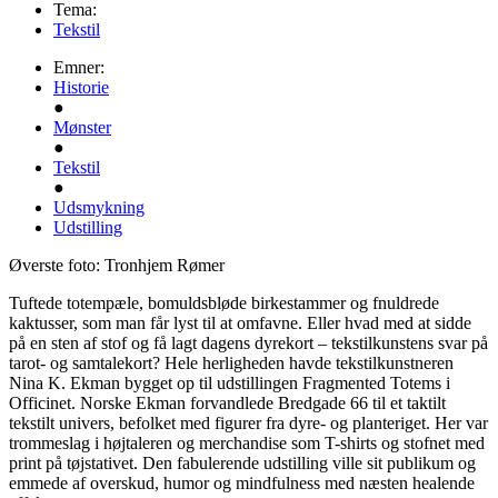
Tema:
Tekstil
Emner:
Historie
●
Mønster
●
Tekstil
●
Udsmykning
Udstilling
Øverste foto: Tronhjem Rømer
Tuftede totempæle, bomuldsbløde birkestammer og fnuldrede
kaktusser, som man får lyst til at omfavne. Eller hvad med at sidde
på en sten af stof og få lagt dagens dyrekort – tekstilkunstens svar på
tarot- og samtalekort? Hele herligheden havde tekstilkunstneren
Nina K. Ekman bygget op til udstillingen Fragmented Totems i
Officinet. Norske Ekman forvandlede Bredgade 66 til et taktilt
tekstilt univers, befolket med figurer fra dyre- og planteriget. Her var
trommeslag i højtaleren og merchandise som T-shirts og stofnet med
print på tøjstativet. Den fabulerende udstilling ville sit publikum og
emmede af overskud, humor og mindfulness med næsten healende