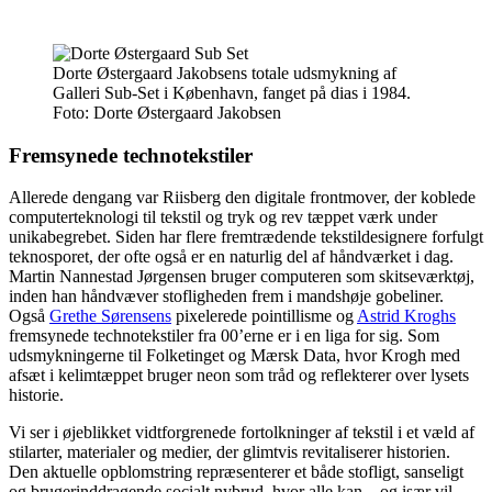
Dorte Østergaard Jakobsens totale udsmykning af
Galleri Sub-Set i København, fanget på dias i 1984.
Foto:
Dorte Østergaard Jakobsen
Fremsynede technotekstiler
Allerede dengang var Riisberg den digitale frontmover, der koblede
computerteknologi til tekstil og tryk og rev tæppet værk under
unikabegrebet. Siden har flere fremtrædende tekstildesignere forfulgt
teknosporet, der ofte også er en naturlig del af håndværket i dag.
Martin Nannestad Jørgensen bruger computeren som skitseværktøj,
inden han håndvæver stofligheden frem i mandshøje gobeliner.
Også
Grethe Sørensens
pixelerede pointillisme og
Astrid Kroghs
fremsynede technotekstiler fra 00’erne er i en liga for sig. Som
udsmykningerne til Folketinget og Mærsk Data, hvor Krogh med
afsæt i kelimtæppet bruger neon som tråd og reflekterer over lysets
historie.
Vi ser i øjeblikket vidtforgrenede fortolkninger af tekstil i et væld af
stilarter, materialer og medier, der glimtvis revitaliserer historien.
Den aktuelle opblomstring repræsenterer et både stofligt, sanseligt
og brugerinddragende socialt nybrud, hvor alle kan – og især vil –