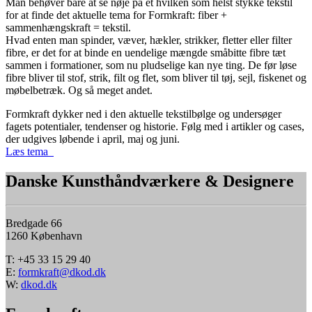
Man behøver bare at se nøje på et hvilken som helst stykke tekstil
for at finde det aktuelle tema for Formkraft: fiber +
sammenhængskraft = tekstil.
Hvad enten man spinder, væver, hækler, strikker, fletter eller filter
fibre, er det for at binde en uendelige mængde småbitte fibre tæt
sammen i formationer, som nu pludselige kan nye ting. De før løse
fibre bliver til stof, strik, filt og flet, som bliver til tøj, sejl, fiskenet og
møbelbetræk. Og så meget andet.
Formkraft dykker ned i den aktuelle tekstilbølge og undersøger
fagets potentialer, tendenser og historie. Følg med i artikler og cases,
der udgives løbende i april, maj og juni.
Læs tema
Danske Kunsthåndværkere & Designere
Bredgade 66
1260 København
T: +45 33 15 29 40
E:
formkraft@dkod.dk
W:
dkod.dk