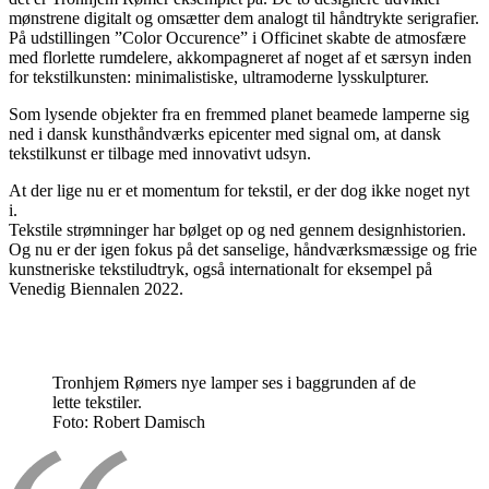
mønstrene digitalt og omsætter dem analogt til håndtrykte serigrafier.
På udstillingen ”Color Occurence” i Officinet skabte de atmosfære
med florlette rumdelere, akkompagneret af noget af et særsyn inden
for tekstilkunsten: minimalistiske, ultramoderne lysskulpturer.
Som lysende objekter fra en fremmed planet beamede lamperne sig
ned i dansk kunsthåndværks epicenter med signal om, at dansk
tekstilkunst er tilbage med innovativt udsyn.
At der lige nu er et momentum for tekstil, er der dog ikke noget nyt
i.
Tekstile strømninger har bølget op og ned gennem designhistorien.
Og nu er der igen fokus på det sanselige, håndværksmæssige og frie
kunstneriske tekstiludtryk, også internationalt for eksempel på
Venedig Biennalen 2022.
Tronhjem Rømers nye lamper ses i baggrunden af de
lette tekstiler.
Foto:
Robert Damisch