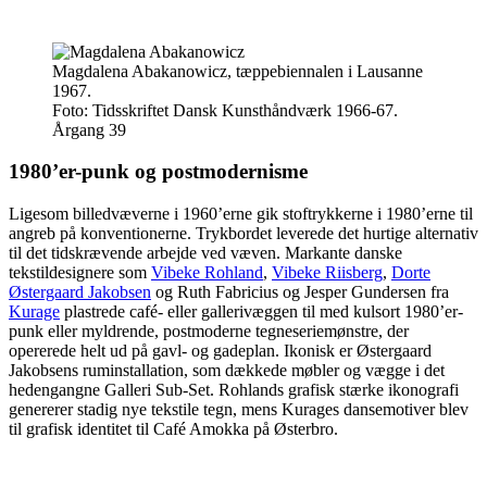
Magdalena Abakanowicz, tæppebiennalen i Lausanne
1967.
Foto:
Tidsskriftet Dansk Kunsthåndværk 1966-67.
Årgang 39
1980’er-punk og postmodernisme
Ligesom billedvæverne i 1960’erne gik stoftrykkerne i 1980’erne til
angreb på konventionerne. Trykbordet leverede det hurtige alternativ
til det tidskrævende arbejde ved væven. Markante danske
tekstildesignere som
Vibeke Rohland
,
Vibeke Riisberg
,
Dorte
Østergaard Jakobsen
og Ruth Fabricius og Jesper Gundersen fra
Kurage
plastrede café- eller gallerivæggen til med kulsort 1980’er-
punk eller myldrende, postmoderne tegneseriemønstre, der
opererede helt ud på gavl- og gadeplan. Ikonisk er Østergaard
Jakobsens ruminstallation, som dækkede møbler og vægge i det
hedengangne Galleri Sub-Set. Rohlands grafisk stærke ikonografi
genererer stadig nye tekstile tegn, mens Kurages dansemotiver blev
til grafisk identitet til Café Amokka på Østerbro.