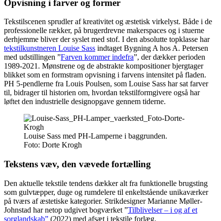
Opvisning i farver og former
Tekstilscenen sprudler af kreativitet og æstetisk virkelyst. Både i de
professionelle rækker, på brugerdrevne makerspaces og i stuerne
derhjemme bliver der syslet med stof. I den absolutte topklasse har
tekstilkunstneren Louise Sass
indtaget Bygning A hos A. Petersen
med udstillingen ”
Farven kommer indefra
”, der dækker perioden
1989-2021. Mønstrene og de abstrakte kompositioner bjergtager
blikket som en formstram opvisning i farvens intensitet på fladen.
PH 5-pendlerne fra Louis Poulsen, som Louise Sass har sat farver
til, bidrager til historien om, hvordan tekstilformgivere også har
løftet den industrielle designopgave gennem tiderne.
Louise Sass med PH-Lamperne i baggrunden.
Foto:
Dorte Krogh
Tekstens væv, den vævede fortælling
Den aktuelle tekstile tendens dækker alt fra funktionelle brugsting
som gulvtæpper, duge og rumdelere til enkeltstående unikaværker
på tværs af æstetiske kategorier. Strikdesigner Marianne Møller-
Johnstad har netop udgivet bogværket ”
Tilblivelser – i og af et
sorglandskab”
(2022) med afsæt i tekstile forlæg.