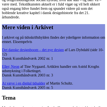
være med. Tekstilkunsten aktuelt er i fuld vigør og vil helt sikkert
også engang blive fundet frem og spundet videre på som det
boblende kreative kapitel i dansk designhistorie fra det 21.
århundrede.
Mere viden i Arkivet
I arkivet og på tidsskriftshylden findes der yderligere information om
emnet. Eksempelvis
Det danske designboom – det nye design
af Lars Dybdahl (side 10-
12)
Dansk Kunsthåndværk 2002 nr. 1
Eller; Neon
af Tine Nygaard. Artiklen handler om Astrid Kroghs
udsmykning i Folketinget.
Dansk Kunsthåndværk 2003 nr. 3
At væve i en digital tidsalder
af Martin Schultz.
Dansk Kunsthåndværk 2005 nr. 5
Tema