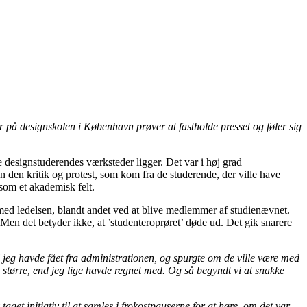
r på designskolen i København prøver at fastholde presset og føler sig
designstuderendes værksteder ligger. Det var i høj grad
en den kritik og protest, som kom fra de studerende, der ville have
 som et akademisk felt.
med ledelsen, blandt andet ved at blive medlemmer af studienævnet.
en det betyder ikke, at ’studenteroprøret’ døde ud. Det gik snarere
 jeg havde fået fra administrationen, og spurgte om de ville være med
dt større, end jeg lige havde regnet med. Og så begyndt vi at snakke
aget initiativ til at samles i frokostpauserne for at høre, om det var