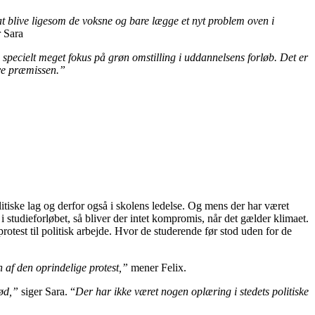
 at blive ligesom de voksne og bare lægge et nyt problem oven i
 Sara
pecielt meget fokus på grøn omstilling i uddannelsens forløb. Det er
lve præmissen.”
litiske lag og derfor også i skolens ledelse. Og mens der har været
studieforløbet, så bliver der intet kompromis, når det gælder klimaet.
protest til politisk arbejde. Hvor de studerende før stod uden for de
n af den oprindelige protest,”
mener Felix.
lød,”
siger Sara. “
Der har ikke været nogen oplæring i stedets politiske