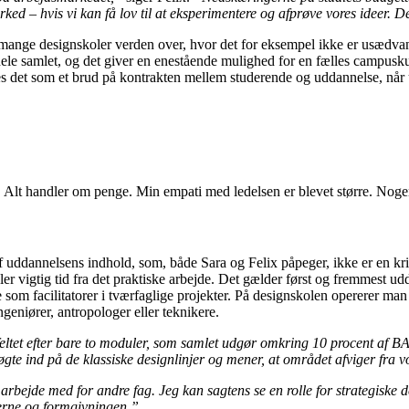
ed – hvis vi kan få lov til at eksperimentere og afprøve vores ideer. D
mange designskoler verden over, hvor det for eksempel ikke er usædvan
ele samlet, og det giver en enestående mulighed for en fælles campusku
øles det som et brud på kontrakten mellem studerende og uddannelse, når 
eligt. Alt handler om penge. Min empati med ledelsen er blevet større. No
f uddannelsens indhold, som, både Sara og Felix påpeger, ikke er en kr
ler vigtig tid fra det praktiske arbejde. Det gælder først og fremmest u
e som facilitatorer i tværfaglige projekter. På designskolen opererer ma
geniører, antropologer eller teknikere.
eltet efter bare to moduler, som samlet udgør omkring 10 procent af BA
i søgte ind på de klassiske designlinjer og mener, at området afviger fra 
arbejde med for andre fag. Jeg kan sagtens se en rolle for strategiske 
lerne og formgivningen.”