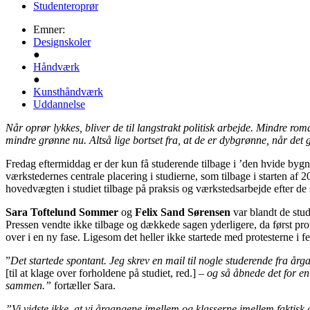
Studenteroprør
Emner:
Designskoler
●
Håndværk
●
Kunsthåndværk
Uddannelse
Når oprør lykkes, bliver de til langstrakt politisk arbejde. Mindre r
mindre grønne nu. Altså lige bortset fra, at de er dybgrønne, når det 
Fredag eftermiddag er der kun få studerende tilbage i ’den hvide by
værkstedernes centrale placering i studierne, som tilbage i starten af 
hovedvægten i studiet tilbage på praksis og værkstedsarbejde efter de 
Sara Toftelund Sommer
og
Felix Sand Sørensen
var blandt de stu
Pressen vendte ikke tilbage og dækkede sagen yderligere, da først pr
over i en ny fase. Ligesom det heller ikke startede med protesterne i 
”
Det startede spontant. Jeg skrev en mail til nogle studerende fra år
[til at klage over forholdene på studiet, red.]
– og så åbnede det for en 
sammen.”
fortæller Sara.
”Vi vidste ikke, at vi årgangene imellem og klasserne imellem fakti