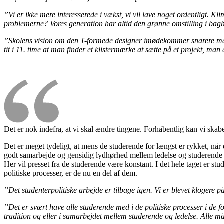
”Vi er ikke mere interesserede i vækst, vi vil lave noget ordentligt. 
problemerne? Vores generation har altid den grønne omstilling i baghove
”Skolens vision om den T-formede designer imødekommer snarere marke
tit i 11. time at man finder et klistermærke at sætte på et projekt, m
Det er nok indefra, at vi skal ændre tingene. Forhåbentlig kan vi skab
Det er meget tydeligt, at mens de studerende for længst er rykket, når
godt samarbejde og gensidig lydhørhed mellem ledelse og studerende i 
Her vil presset fra de studerende være konstant. I det hele taget er stu
politiske processer, er de nu en del af dem.
”Det studenterpolitiske arbejde er tilbage igen. Vi er blevet klogere p
”Det er svært have alle studerende med i de politiske processer i de f
tradition og eller i samarbejdet mellem studerende og ledelse. Alle må