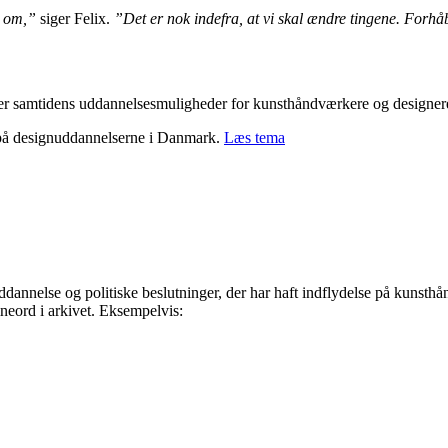
k om,”
siger Felix.
”Det er nok indefra, at vi skal ændre tingene. Forhå
øger samtidens uddannelsesmuligheder for kunsthåndværkere og designer
 på designuddannelserne i Danmark.
Læs tema
dannelse og politiske beslutninger, der har haft indflydelse på kunsth
neord i arkivet. Eksempelvis: