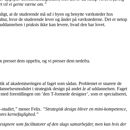
et vil vi gerne værne om.”
ligt, at de studerende må ud i byen og benytte værksteder hos
ltur, hvor de studerende lever og ånder på værkstederne. Det er netop
uddannelsen i praksis ikke kan levere, hvad den har lovet.
gen presset dem oppefra, og vi presser dem nedefra.
itik af akademiseringen af faget som sådan. Problemet er snarere de
ddannelsesmodulet i strategisk design på andet år af uddannelsen. Faget
n med forestillingen om ’den T-formede designer’, som er specialiseret,
-studiet,”
mener Felix.
”Strategisk design bliver en mini-kompetence,
vores kernefaglighed.”
designere som facilitatorer af den slags samarbejder, men kun hvis der