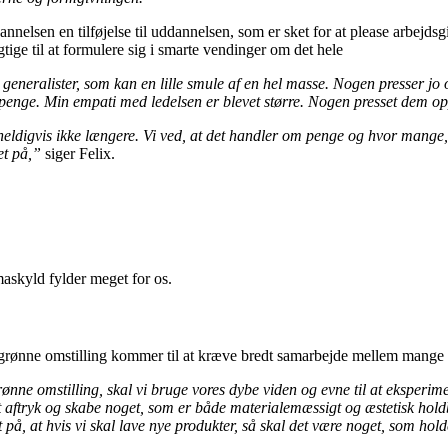
elsen en tilføjelse til uddannelsen, som er sket for at please arbejdsg
tige til at formulere sig i smarte vendinger om det hele
neralister, som kan en lille smule af en hel masse. Nogen presser jo også
 om penge. Min empati med ledelsen er blevet større. Nogen presset dem o
i heldigvis ikke længere. Vi ved, at det handler om penge og hvor mange
et på,”
siger Felix.
imaskyld fylder meget for os.
rønne omstilling kommer til at kræve bredt samarbejde mellem mange fagf
rønne omstilling, skal vi bruge vores dybe viden og evne til at eksperi
 et aftryk og skabe noget, som er både materialemæssigt og æstetisk holdb
, at hvis vi skal lave nye produkter, så skal det være noget, som hold