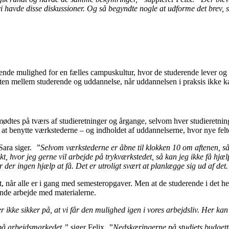
 vi havde disse diskussioner. Og så begyndte nogle at udforme det brev,
ende mulighed for en fælles campuskultur, hvor de studerende lever og å
kten mellem studerende og uddannelse, når uddannelsen i praksis ikke ka
e mødtes på tværs af studieretninger og årgange, selvom hver studieretni
at benytte værkstederne – og indholdet af uddannelserne, hvor nye felte
ara siger.
”Selvom værkstederne er åbne til klokken 10 om aftenen, så
kt, hvor jeg gerne vil arbejde på trykværkstedet, så kan jeg ikke få hj
 der ingen hjælp at få. Det er utroligt svært at planlægge sig ud af de
 når alle er i gang med semesteropgaver. Men at de studerende i det hele
ende arbejde med materialerne.
er ikke sikker på, at vi får den mulighed igen i vores arbejdsliv. Her kan
 på arbejdsmarkedet,”
siger Felix.
”Nedskæringerne på studiets budgette