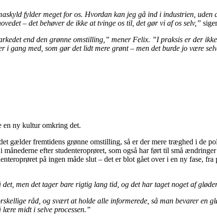
Klimaskyld fylder meget for os. Hvordan kan jeg gå ind i industrien, uden
det – det behøver de ikke at tvinge os til, det gør vi af os selv,”
siger
det end den grønne omstilling,” mener Felix. ”I praksis er der ikke s
an er i gang med, som gør det lidt mere grønt – men det burde jo være se
e en ny kultur omkring det.
 det gælder fremtidens grønne omstilling, så er der mere træghed i de po
månederne efter studenteroprøret, som også har ført til små ændringer i 
denteroprøret på ingen måde slut – det er blot gået over i en ny fase, fra 
å det, men det tager bare rigtig lang tid, og det har taget noget af gløde
orskellige råd, og svært at holde alle informerede, så man bevarer en g
 lære midt i selve processen.”