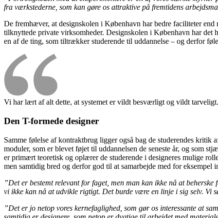
fra værkstederne, som kan gøre os attraktive på fremtidens arbejdsmark
De fremhæver, at designskolen i København har bedre faciliteter end 
tilknyttede private virksomheder. Designskolen i København har det h
en af de ting, som tiltrækker studerende til uddannelse – og derfor f
Vi har lært af alt dette, at systemet er vildt besværligt og vildt tarv
Den T-formede designer
Samme følelse af kontraktbrug ligger også bag de studerendes kritik a
moduler, som er blevet føjet til uddannelsen de seneste år, og som stjæ
er primært teoretisk og oplærer de studerende i designeres mulige roll
men samtidig bred og derfor god til at samarbejde med for eksempel in
”Det er bestemt relevant for faget, men man kan ikke nå at beherske f
vi ikke kan nå at udvikle rigtigt. Det burde være en linje i sig selv. V
”Det er jo netop vores kernefaglighed, som gør os interessante at sam
samtidig er designere, som netop er dygtige til arbejdet med materia