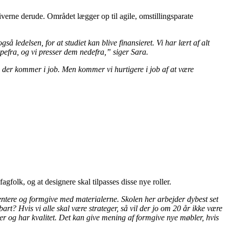
iverne derude. Området lægger op til agile, omstillingsparate
 ledelsen, for at studiet kan blive finansieret. Vi har lært af alt
ppefra, og vi presser dem nedefra,” siger Sara.
, der kommer i job. Men kommer vi hurtigere i job af at være
olk, og at designere skal tilpasses disse nye roller.
mentere og formgive med materialerne. Skolen her arbejder dybest set
art? Hvis vi alle skal være strateger, så vil der jo om 20 år ikke være
er og har kvalitet. Det kan give mening af formgive nye møbler, hvis