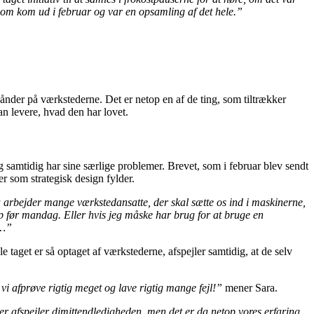
 som kom ud i februar og var en opsamling af det hele.”
nder på værkstederne. Det er netop en af de ting, som tiltrækker
n levere, hvad den har lovet.
ng samtidig har sine særlige problemer. Brevet, som i februar blev sendt
r som strategisk design fylder.
 arbejder mange værkstedansatte, der skal sætte os ind i maskinerne,
ælp før mandag. Eller hvis jeg måske har brug for at bruge en
t…”
 taget er så optaget af værkstederne, afspejler samtidig, at de selv
 vi afprøve rigtig meget og lave rigtig mange fejl!”
mener Sara.
r afspejler dimittendledigheden, men det er da netop vores erfaring