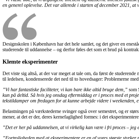
en generel oplevelse. Det var allerede i starten af december 2021, at
Designskolen i København har det hele samlet, og det giver en enestå
studerende til uddannelse – og derfor føles det som et brud på kontra
Klemte eksperimenter
Det viste sig altså, at der var meget at tale om, da først de studerend
til ledelsen, kondenserede det ned til to hovedsager: Problemerne med 
”Vi har fantastiske faciliteter, vi kan bare ikke altid bruge dem,”
som S
kun på deltid. Så hvis jeg onsdag eftermiddag er i proces med et proje
tekstildamper om fredagen for at kunne arbejde videre i weekenden, er
Belastningen på værkstederne svinger også over semestret, og er størst,
mener, at det er der, deres kernefaglighed formes: i det eksperimenter
”Det er her på uddannelsen, at vi virkelig kan være i fri proces – jeg 
”Fortroligheden med at eksperimentere er en af vores største styrker