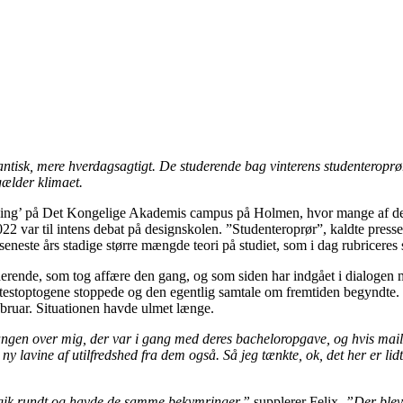
omantisk, mere hverdagsagtigt. De studerende bag vinterens studenteroprø
gælder klimaet.
gning’ på Det Kongelige Akademis campus på Holmen, hvor mange af de 
2022 var til intens debat på designskolen. ”Studenteroprør”, kaldte press
seneste års stadige større mængde teori på studiet, som i dag rubriceres
derende, som tog affære den gang, og som siden har indgået i dialogen 
otestoptogene stoppede og den egentlig samtale om fremtiden begyndte. M
februar. Situationen havde ulmet længe.
gangen over mig, der var i gang med deres bacheloropgave, og hvis mail
ny lavine af utilfredshed fra dem også. Så jeg tænkte, ok, det her er li
sk gik rundt og havde de samme bekymringer,”
supplerer Felix.
”Der blev t