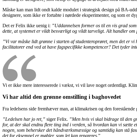
Måske kan man lidt ondt kalde modulet i strategisk design på BA-uddann
designere, som ikke er fortabte i nørdede eksperimenter, og som er dyg
Det er Felix ikke uenig i:
”Uddannelsen former os til en vis grad som ge
dette, at systemet er vildt besværligt og vildt tarveligt. Alt handler
”Vi var måske lidt grønne i starten af studenteroprøret, men det er v
facilitatorer end ved at have fagspecifikke kompetencer? Det tyder int
Vi er ikke mere interesserede i vækst, vi vil lave noget ordentligt. Kl
Vi har altid den grønne omstilling i baghovedet
Fra ledelsens side fremhæver man, at klimakrisen og den forestående g
”Ledelsen har jo ret,”
siger Felix.
”Men hvis vi skal bidrage til den g
for, at der skal endnu flere ting ind i verden, så hvordan kan vi sætte
nogen, som behersker det håndværksmæssige og samtidig kan stå fast på
det for eksempel er møbler, som let kan repareres
.”