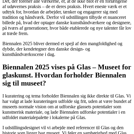
Det, der forener alle værkerne, er, at de ikke blot er en forlængelse
af udøvernes praksis – de er deres praksis. Hvert eneste værk er et
udtryk for, hvordan de arbejder, tænker og engagerer sig med
tradition og håndværk. Derfor vil udstillingen tilbyde et nuanceret
billede på, hvad der optager danske kunsthåndværkere og designere,
på tværs af generationer, hvor både etablerede og nye talenter får lov
at træde frem.
Biennalen 2025 bliver dermed et spejl af den mangfoldighed og
dybde, der kendetegner den danske design- og
kunsthåndværksscene i dag.
Biennalen 2025 vises på Glas – Museet for
glaskunst. Hvordan forholder Biennalen
sig til museet?
I kuratering og tema forholder Biennalen sig ikke direkte til Glas. Vi
har valgt at lade kurateringen udfolde sig frit, uden at være bundet af
museets normale vision om at udforske glassets potentialer som
kunstnerisk materiale, og lade Biennalen udforske potentialer i en
udfoldet materialepalette i lokalerne på Glas.
I udstillingsdesignet vil vi arbejde med referencer til Glas og den
historie som ligger bag museet. Vi føler en samhørighed med Glas