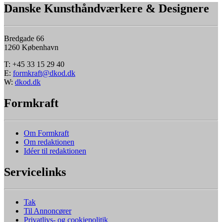
Danske Kunsthåndværkere & Designere
Bredgade 66
1260 København
T: +45 33 15 29 40
E:
formkraft@dkod.dk
W:
dkod.dk
Formkraft
Om Formkraft
Om redaktionen
Idéer til redaktionen
Servicelinks
Tak
Til Annoncører
Privatlivs- og cookiepolitik