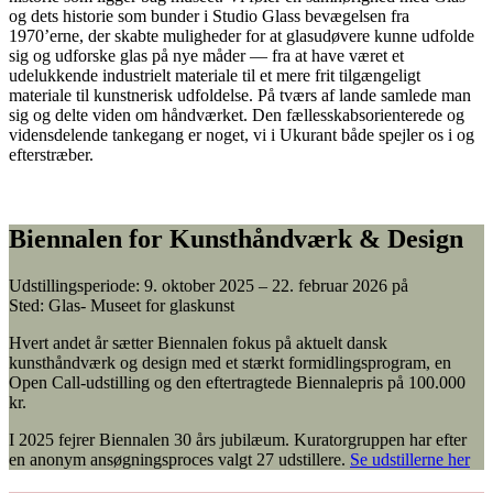
og dets historie som bunder i Studio Glass bevægelsen fra
1970’erne, der skabte muligheder for at glasudøvere kunne udfolde
sig og udforske glas på nye måder — fra at have været et
udelukkende industrielt materiale til et mere frit tilgængeligt
materiale til kunstnerisk udfoldelse. På tværs af lande samlede man
sig og delte viden om håndværket. Den fællesskabsorienterede og
vidensdelende tankegang er noget, vi i Ukurant både spejler os i og
efterstræber.
Biennalen for Kunsthåndværk & Design
Udstillingsperiode: 9. oktober 2025 – 22. februar 2026 på
Sted: Glas- Museet for glaskunst
Hvert andet år sætter Biennalen fokus på aktuelt dansk
kunsthåndværk og design med et stærkt formidlingsprogram, en
Open Call-udstilling og den eftertragtede Biennalepris på 100.000
kr.
I 2025 fejrer Biennalen 30 års jubilæum. Kuratorgruppen har efter
en anonym ansøgningsproces valgt 27 udstillere.
Se udstillerne her