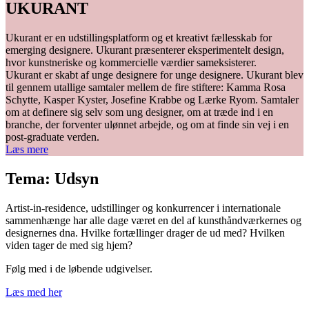
UKURANT
Ukurant er en udstillingsplatform og et kreativt fællesskab for
emerging designere. Ukurant præsenterer eksperimentelt design,
hvor kunstneriske og kommercielle værdier sameksisterer.
Ukurant er skabt af unge designere for unge designere. Ukurant blev
til gennem utallige samtaler mellem de fire stiftere: Kamma Rosa
Schytte, Kasper Kyster, Josefine Krabbe og Lærke Ryom. Samtaler
om at definere sig selv som ung designer, om at træde ind i en
branche, der forventer ulønnet arbejde, og om at finde sin vej i en
post-graduate verden.
Læs mere
Tema: Udsyn
Artist-in-residence, udstillinger og konkurrencer i internationale
sammenhænge har alle dage været en del af kunsthåndværkernes og
designernes dna. Hvilke fortællinger drager de ud med? Hvilken
viden tager de med sig hjem?
Følg med i de løbende udgivelser.
Læs med her