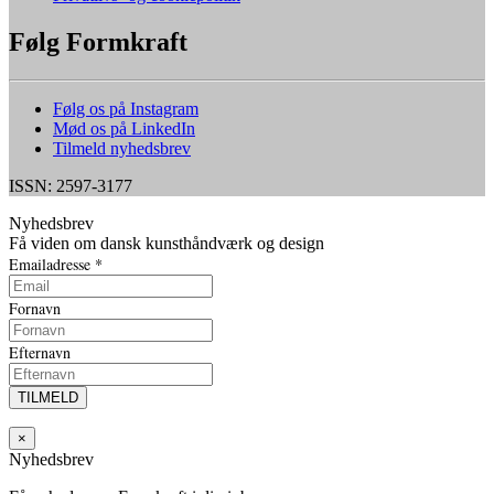
Følg Formkraft
Følg os på Instagram
Mød os på LinkedIn
Tilmeld nyhedsbrev
ISSN: 2597-3177
Nyhedsbrev
Få viden om dansk kunsthåndværk og design
Emailadresse
*
Fornavn
Efternavn
×
Nyhedsbrev