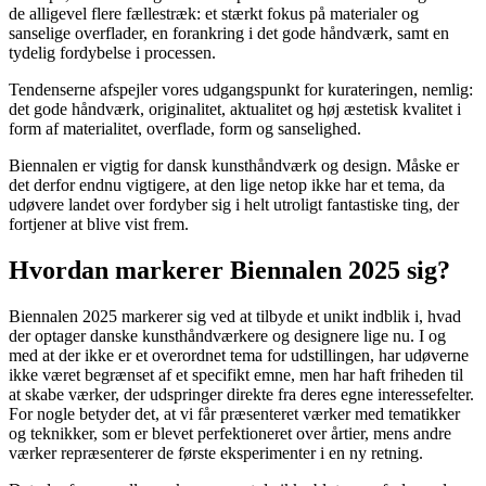
de alligevel flere fællestræk: et stærkt fokus på materialer og
sanselige overflader, en forankring i det gode håndværk, samt en
tydelig fordybelse i processen.
Tendenserne afspejler vores udgangspunkt for kurateringen, nemlig:
det gode håndværk, originalitet, aktualitet og høj æstetisk kvalitet i
form af materialitet, overflade, form og sanselighed.
Biennalen er vigtig for dansk kunsthåndværk og design. Måske er
det derfor endnu vigtigere, at den lige netop ikke har et tema, da
udøvere landet over fordyber sig i helt utroligt fantastiske ting, der
fortjener at blive vist frem.
Hvordan markerer Biennalen 2025 sig?
Biennalen 2025 markerer sig ved at tilbyde et unikt indblik i, hvad
der optager danske kunsthåndværkere og designere lige nu. I og
med at der ikke er et overordnet tema for udstillingen, har udøverne
ikke været begrænset af et specifikt emne, men har haft friheden til
at skabe værker, der udspringer direkte fra deres egne interessefelter.
For nogle betyder det, at vi får præsenteret værker med tematikker
og teknikker, som er blevet perfektioneret over årtier, mens andre
værker repræsenterer de første eksperimenter i en ny retning.