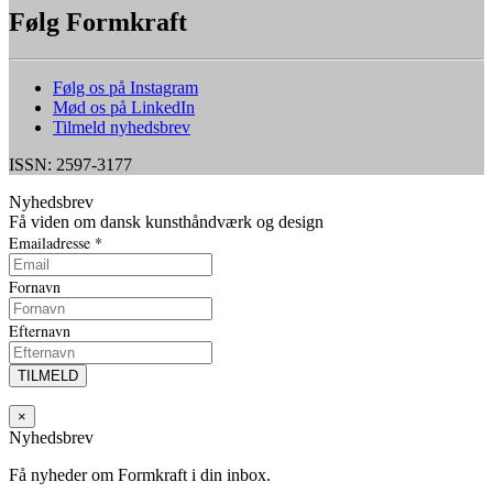
Følg Formkraft
Følg os på Instagram
Mød os på LinkedIn
Tilmeld nyhedsbrev
ISSN: 2597-3177
Nyhedsbrev
Få viden om dansk kunsthåndværk og design
Emailadresse
*
Fornavn
Efternavn
×
Nyhedsbrev
Få nyheder om Formkraft i din inbox.