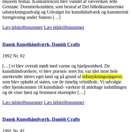
museets festsal. Konkurrencen blev vundet af væversken Jette
Gemzøe. Dommerkomitten, som bestod af Det billedkunstneriske
udsmykningsudvalg og Udvalget for kunsthåndværk og kunstnerisk
formgivning under Statens […]
Læs tidskriftsnummer
Læs tidskriftsnummer
Dansk Kunsthåndværk, Danish Crafts
1992
Nr. #2
[…] vi blev overalt mødt med varme og hjælpsomhed. De
kunsthåndværkere, vi blev præsen- teret for, var idet store hele
anerkendte ideres eget land og på grund af
udsmykningsopgaver
,
som blev opkøbt af staten, var de rimelig velstillede. Vi udvalgte
efter hjemkomsten 18 kunsthånd- værkere til atdeltage iudstillingen
og de viser først og fremmest eksempler […]
Læs tidskriftsnummer
Læs tidskriftsnummer
Dansk Kunsthåndværk, Danish Crafts
1991
Nr. #1