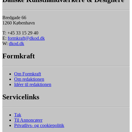
Bredgade 66
1260 København
T: +45 33 15 29 40
E:
formkraft@dkod.dk
W:
dkod.dk
Formkraft
Om Formkraft
Om redaktionen
Idéer til redaktionen
Servicelinks
Tak
Til Annoncører
Privatlivs- og cookiepolitik