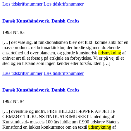
Læs tidskriftsnummer
Læs tidskriftsnummer
Dansk Kunsthåndværk, Danish Crafts
1993
Nr. #3
[…] det vise sig, at funktionalismen blev det fuld- komne alibi for en
masseproduce- ret betonarkitektur, der bredte sig med dræbende
ensartethed ud over planeten, og gjorde kunstnerisk
udsmykning
af
enhver art til et forsøg på atskjule en forbrydelse. Vi er på vej til et
sted og en tilstand som ingen kender eller forstår. Iden […]
Læs tidskriftsnummer
Læs tidskriftsnummer
Dansk Kunsthåndværk, Danish Crafts
1992
Nr. #4
[…] overskue og indfri. FIRE BILLEDTÆPPER AF JETTE
GEMZØE TIL KUNSTINDUSTRIMUSEET Ianledning af
Kunstindustri- museets 100 års jubilæum i1990 udskrev Statens
Kunstfond en lukket konkurrence om en textil
udsmykning
af