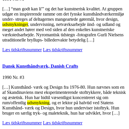
[…] “man godt kan li'” og det har kunstnerisk kvalitet. At gruppen
udgør en inspirerende ramme om det fynske kunsthåndværkermiljø
under- streges af deltagernes mangeartede gøremål, hvor design,
udsmykninger
, undervisning, netværksarbejde iind- og udland og
meget andet hører med ved siden af den enkeltes kunstneriske
værkstedsarbejde. Nyromantisk tidstegn -fotografen Gurli Nielsens
utraditionelle bryllups- billedervakte betydelig […]
Læs tidskriftsnummer
Læs tidskriftsnummer
Dansk Kunsthåndværk, Danish Crafts
1990
Nr. #3
[…] Kunsthånd- værk og Design fra 1976-80. Hun nævnes som en
af Skandinaviens mest eksperimenterende stoftrykkere, både teknisk
og æstetisk. Hun har hidtil væsentligst koncentreret sig om
rum/offentlig
udsmykning
, og er lektor på halvtid ved Statens
Kunsthånd- værk og Design, hvor hun underviser istoftryk. Hun
bruger en særlig tryk- og maleteknik, hun har udviklet, hvor […]
Læs tidskriftsnummer
Læs tidskriftsnummer