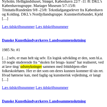
Nyholm. Helligåndshuset, Strøget, København 22/7 -11 /8: DKL’s
Københavnsgruppe. Mariager Museum 5/7-15/8:
Trinitatis/Rundetårn 9/8 -23/8: Tekstilafgangselever fra København
og Kolding. DKL’s Nordjyllandsgruppe. Kunstnerforbundet, Kjeld
[…]
Læs tidskriftsnummer
Læs tidskriftsnummer
Danske Kunsthåndværkeres Landssammenslutning
1985
Nr. #1
[…] selv, er man helt sig selv. En logisk udvikling er den, som bl.a.
10 nogle studerende fra “skolen for brugs- kunst” har realiseret, ved
at lave ting/
udsmykninger
sammen med fritidshjem eller
folkeskolebørn. Her er det som om deres kunnen kommer til sin ret.
Hvad børnene kan, med faglig og kunstnerisk vejledning, er langt
[…]
Læs tidskriftsnummer
Læs tidskriftsnummer
Danske Kunsthåndværkeres Landssammenslutning