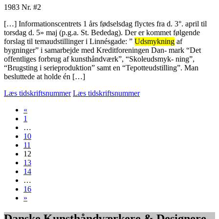
1983
Nr. #2
[…] Informationscentrets 1 års fødselsdag flyctes fra d. 3°. april til
torsdag d. 5» maj (p.g.a. St. Bededag). Der er kommet følgende
forslag til temaudstillinger i Linnésgade: ”
Udsmykning
af
bygninger” i samarbejde med Kreditforeningen Dan- mark “Det
offentliges forbrug af kunsthåndværk”, “Skoleudsmyk- ning”,
“Brugsting i serieproduktion” samt en “Tepotteudstilling”. Man
besluttede at holde én […]
Læs tidskriftsnummer
Læs tidskriftsnummer
«
1
…
10
11
12
13
14
…
16
»
Danske Kunsthåndværkere & Designere