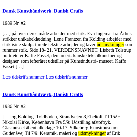
Dansk Kunsthåndværk, Danish Crafts
1989
Nr. #2
[…] på hver deres måde arbejder med strik. Eva Ingemar fra Århus
strikker unikabeklædning. Lene Frantzen fra Kolding arbejder med
strik isine skulp- tureile tekstile arbejder og laver
udsmykninger
som
rummer strik. Side 18- 21. VERDENSNAVNET. Lisbeth Tolstrup
portræterer Kaffe Fasset, den ameri- kanske tekstilkunstner og
designer, som iefteråret udstiller på Kunstindustri- museet. Kaffe
Fasset […]
Læs tidskriftsnummer
Læs tidskriftsnummer
Dansk Kunsthåndværk, Danish Crafts
1986
Nr. #2
[…] og Kolding. Toldboden, Strandvejen 8,Ebeltoft Til 15/9:
Nikolai Kirke, København Fra 5/9: Udstilling afstoftryk.
Glasmuseet åbent alle dage 10-17. Silkeborg Kunstmuseum,
Gudenåvej Til 7/9: Keramik, maleri og
udsmykninger
af Erik