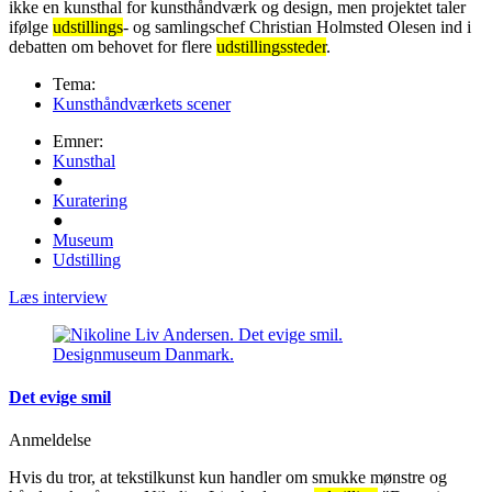
ikke en kunsthal for kunsthåndværk og design, men projektet taler
ifølge
udstillings
- og samlingschef Christian Holmsted Olesen ind i
debatten om behovet for flere
udstillingssteder
.
Tema:
Kunsthåndværkets scener
Emner:
Kunsthal
●
Kuratering
●
Museum
Udstilling
Læs interview
Det evige smil
Anmeldelse
Hvis du tror, at tekstilkunst kun handler om smukke mønstre og