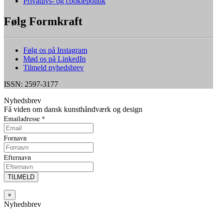
Privatlivs- og cookiepolitik
Følg Formkraft
Følg os på Instagram
Mød os på LinkedIn
Tilmeld nyhedsbrev
ISSN: 2597-3177
Nyhedsbrev
Få viden om dansk kunsthåndværk og design
Emailadresse
*
Fornavn
Efternavn
×
Nyhedsbrev