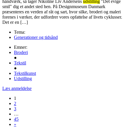
håndværk, så tager Nikoline Liv Andersens
udstilling
"Det evige
smil" dig et andet sted hen. På Designmuseum Danmark
præsenteres en verden af råt og sart, hvor silke, broderi og maleri
forenes i værker, der udfordrer vores opfattelse af livets cyklusser.
Det er en […]
Tema:
Generationer og tidsånd
Emner:
Broderi
●
Tekstil
●
Tekstilkunst
Udstilling
Læs anmeldelse
1
2
3
…
45
»