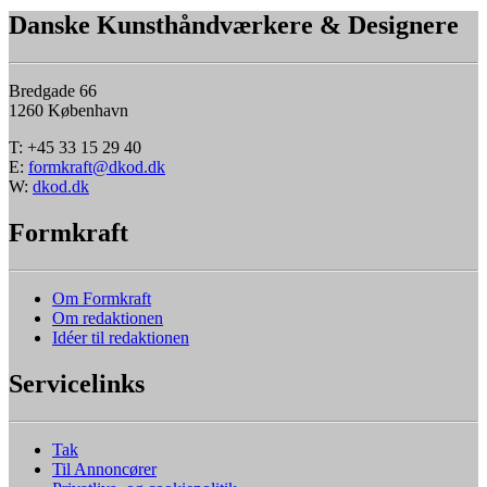
Danske Kunsthåndværkere & Designere
Bredgade 66
1260 København
T: +45 33 15 29 40
E:
formkraft@dkod.dk
W:
dkod.dk
Formkraft
Om Formkraft
Om redaktionen
Idéer til redaktionen
Servicelinks
Tak
Til Annoncører