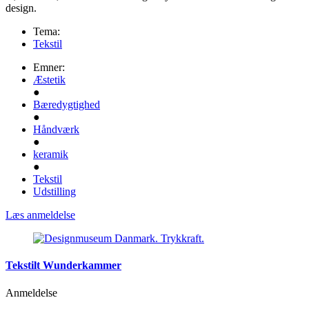
design.
Tema:
Tekstil
Emner:
Æstetik
●
Bæredygtighed
●
Håndværk
●
keramik
●
Tekstil
Udstilling
Læs anmeldelse
Tekstilt Wunderkammer
Anmeldelse