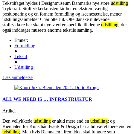
Tekstilfaget hyldes i Designmuseum Danmarks nye store
udstilling
Trykkraft. Stoftrykkerkunsten får her en ekstrem værdig
positionering og en fornem formidling og iscenesættelse, mener
udstillingsanmelder Charlotte Jul. Otte danske nulevende
stoftrykkere har skabt nye værker specifikt til denne
udstilling
, der
også inddrager museets enorme tekstile samling.
Emner:
Formidling
●
Tekstil
●
Udstilling
Læs anmeldelse
ALL WE NEED IS … INFRASTRUKTUR
Artikel
Den vellykkede
udstilling
er altid mere end en
udstilling
; og
Biennalen for Kunsthåndværk & Design har altid været mere end en
udstilling
. Men hvis Biennalen i fremtiden skal fungere som