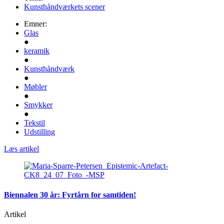
Kunsthåndværkets scener
Emner:
Glas
●
keramik
●
Kunsthåndværk
●
Møbler
●
Smykker
●
Tekstil
Udstilling
Læs artikel
Biennalen 30 år: Fyrtårn for samtiden!
Artikel