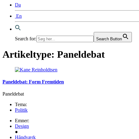
Da
En
Search for:
Search Button
Artikeltype:
Paneldebat
Paneldebat: Form Fremtiden
Paneldebat
Tema:
Politik
Emner:
Design
●
Håndværk