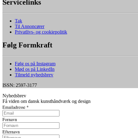
Servicelinks
Tak
Til Annoncører
Privatlivs- og cookiepolitik
Følg Formkraft
Følg os på Instagram
Mød os på LinkedIn
Tilmeld nyhedsbrev
ISSN: 2597-3177
Nyhedsbrev
Få viden om dansk kunsthåndværk og design
Emailadresse
*
Fornavn
Efternavn