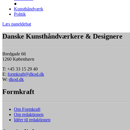
●
Kunsthåndværk
Politik
Læs paneldebat
Danske Kunsthåndværkere & Designere
Bredgade 66
1260 København
T: +45 33 15 29 40
E:
formkraft@dkod.dk
W:
dkod.dk
Formkraft
Om Formkraft
Om redaktionen
Idéer til redaktionen