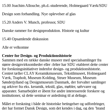
15.00 Joachim Allouche, ph.d.-studerende, Holmegaard Værk/SDU
Design som forhandling. Nye oplevelser af glas
15.20 Anders V. Munch, professor, SDU
Danske rammer for designproduktion. Historie og kultur
15.40 Opsamlende diskussion
Alle er velkomne
Center for Design- og Produktionshistorie
Sammen med en række danske museer med specialsamlinger fra
større designvirksomheder eller -felter har SDU etableret dette center
for forskningsinitiativer indenfor design- og produktionshistorie.
Centret tæller CLAY Keramikmuseum, Tekstilmuseet, Holmegaard
Værk, Trapholt, Museum Kolding, Struer Museum, Museum
Sønderjylland og Designmuseum Danmark, der forvalter samlinger
og arkiver fra eks. keramik, tekstil, glas, møbler, sølvvarer og
apparater. Samarbejdet er åbent for andre interesserede forskere og
institutioner, så dette seminar er anledning til at deltage.
Målet er forskning i både de historiske betingelser og udfordringer,
der har formet Dansk Design, som det kendes i dag, og den ’brand