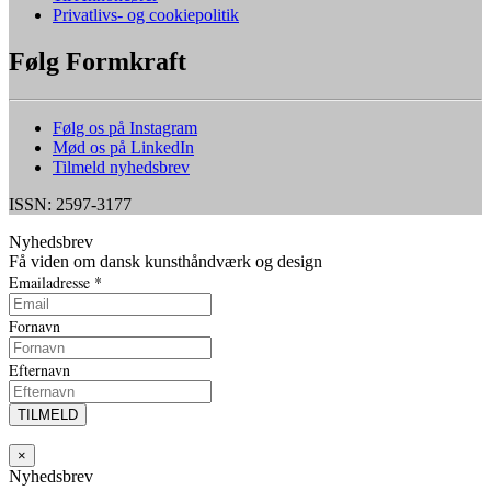
Privatlivs- og cookiepolitik
Følg Formkraft
Følg os på Instagram
Mød os på LinkedIn
Tilmeld nyhedsbrev
ISSN: 2597-3177
Nyhedsbrev
Få viden om dansk kunsthåndværk og design
Emailadresse
*
Fornavn
Efternavn
×
Nyhedsbrev