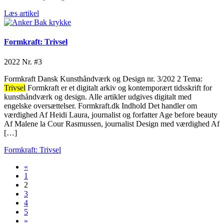
Læs artikel
Formkraft: Trivsel
2022
Nr. #3
Formkraft Dansk Kunsthåndværk og Design nr. 3/202 2 Tema:
Trivsel
Formkraft er et digitalt arkiv og kontemporært tidsskrift for
kunsthåndværk og design. Alle artikler udgives digitalt med
engelske oversættelser. Formkraft.dk Indhold Det handler om
værdighed Af Heidi Laura, journalist og forfatter Age before beauty
Af Malene la Cour Rasmussen, journalist Design med værdighed Af
[…]
Formkraft: Trivsel
«
1
2
3
4
5
»