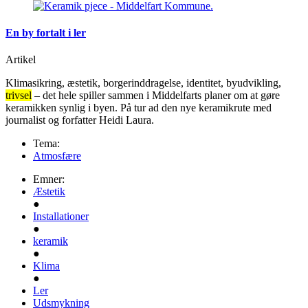
En by fortalt i ler
Artikel
Klimasikring, æstetik, borgerinddragelse, identitet, byudvikling,
trivsel
– det hele spiller sammen i Middelfarts planer om at gøre
keramikken synlig i byen. På tur ad den nye keramikrute med
journalist og forfatter Heidi Laura.
Tema:
Atmosfære
Emner:
Æstetik
●
Installationer
●
keramik
●
Klima
●
Ler
Udsmykning