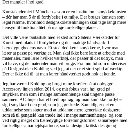
Det mangler i høj grad.
Kunstakademiet i München – som er en institution i smykkekunsten
– dér har man 5 år til fordybelse i et miljø. Der bruges kunsten som
legal ramme, hvorimod designskoletænkningen skal tage langt mere
hensyn til funktionalitet på mange forskellige planer.
Det ville være fantastisk med et sted som Statens Værksteder for
Kunst med plads til fordybelse og det analoge håndværk. I
bæredygtighedens navn. Et sted dedikeret smykkerne, hvor man
lærer at passe på værktøjet. Man skal ikke bare lære at arbejde med
materialer, men lære hvilket værktøj, der passer til det udtryk, man
vil have, og de materialer man vil bruge. Fra min tid som underviser
på Designskolen Kolding ved jeg, at der er et stort spild af værktøj.
Der er ikke tid til, at man lærer håndværket godt nok at kende.
Jeg har været i Kolding og brugt mine kræfter på at opbygge
Accessory linjen siden 2014, og mit fokus var i høj grad på
smykker, men som i mange sammenhænge skal tingene passe
sammen. AC-linjen har et bredt opdrag, og man kan ikke fordybe
sig i smykker i den grad, som jeg ønskede. Samtidig er det en
uddannelse som sigter mod at uddanne mere generiske designere,
som så til gengæld kan træde ind i mange sammenhænge, og som
ved rigtig meget om bæredygtige forretningsformer, samarbejde med
forskellige samarbejdspartnere, social design, kritisk design og