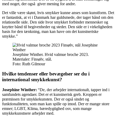
med noget, der også giver mening for andre.
Det ville være skønt, hvis smykker kunne anses som kunstform. Det
er fantastisk, at vi i Danmark har guldsmede, der tager hånd om den
relationelle side. Den side hvor smykket forbinder mennesker og
knytter bånd til begivenheder og steder. Den side er i virkeligheden
basis for den tænkning, man kan have om det kunstneriske
smykke.”
Josephine Winther. Hvid valmue broche 2023.
Materialer: Finsølv, stål.
Foto:
Ruth Gilmour
Hvilke tendenser eller bevægelser ser du i
international smykkekunst?
Josephine Winther:
“De, der arbejder internationalt, tapper ind i
samfundets agendaer. Det er et kunstnerisk greb. Kroppen er
præmissen for smykkekunsten. Der er også sindet og
funktionaliteten, som man kan spille op imod. Der er mange store
emner; LGBT, Klima, bæredygtighed osv, som mange
smykkekunstnere arbejder med.