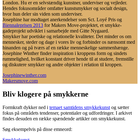
London. Hu er en selvstændig kunstner, underviser og vejleder.
Hendes fokusområder omfatter kunstsmykker og socialt design,
hvor hun deler sin viden som underviser.
Josephine har modtaget anerkendelser som Sct. Loyé Pris og
Biennaleprisen 2013
for Makers Move-projektet, et smykke-
gadeprojekt udviklet i samarbejde med Gitte Nygaard.
Smykker har poetiske og relationelle kvaliteter. Det minder os om
mennesker, steder og dage i vores liv og forbinder os nænsomt med
hinanden og på tværs af en række menneskelige sammenhænge.
Josephine Winther finder inspiration i kroppens form og sindets
rummelighed, hvilket konstant driver hende til at studere, fremstille
og diskutere smykker og andre objekter i relation til kroppen.
Josephinewinther.com
Makersmove.com
Bliv klogere på smykkerne
Formkraft dykker ned i
temaet samtidens smykkekunst
og sætter
fokus på områdets tendenser, potentialer og udfordringer. I arkivet
findes desuden en række spændende artikler om smykkekunst.
Søg eksempelvis på disse emneord:
Smykkekunst