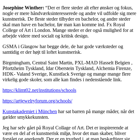
Josephine Winther:
“Der er flere steder alt efter ønsker og fokus,
nogle er mere håndværksinteresserede og andre vil udfolde sig mere
kunstnerisk. De fleste steder tilbyder en bachelor, og andre steder
skal man have en bachelor, før man kan komme ind. Fx Royal
College of Art i London. Mange steder er der også mulighed for at
arbejde videre med socialt og kritisk design.
GSMA i Glasgow har begge dele, de har gode værksteder og
samtidig er der højt til loftet kunstnerisk.
Birgmingham, Central Saint Martin, PXL-MAD Hasselt Belgien ,
Pfortzheim Tyskland, Idar Oberstein Tyskland, Alchemia Firenze,
HDK- Valand Sverige, Kunstfack Sverige og mange mange flere
virkelig gode skoler, som alle kan findes i nedenstående link.
https://klimt02.net/institutions/schools
https://artjewelryforum.org/schools/
Kunstakademiet i München
har sat barren på mange måder, når det
gælder smykkekunsten.
Jeg har selv gået på Royal Collage of Art. Det er inspirerende at
være en del af et kunstnerisk miljø, hvor det man skaber, bliver
forstået og anerkendt. Der er en tryghed i, at man beskæftiger sig