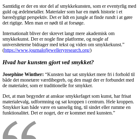
Samtidig er der en stor del af smykkekunsten, som er eventyrlig med
guld og ædelmetaller. Materialer som har en mørk historie i et
bæredygtigt perspektiv. Det er lidt en jungle at finde rundt i at gøre
det rigtige. Men man er nødt til at forsøge.
Internationalt bliver der skrevet langt mere akademisk om
smykkekunst. Der er nogle fine platforme, og nogle af
universiteterne bidrager med tekst og viden om smykkekunst.”
(
https://www.journalofjewelleryresearch.org/
)
Hvad har kunsten gjort ved smykket?
Josephine Winther:
“Kunsten har sat smykket mere fri i forhold til
både det monetære værdibegreb, og den magt der er forbundet med
de materialer, som er traditionelle for smykker.
Det, at man begynder at anskue smykkefaget som kunst, har frisat
materialevalg, udformning og sat kroppen i centrum. Hele kroppen.
Smykker kan både være en sanselig ting, til sindet eller rumme en
funktionalitet. Det er noget, der er kommet med kunsten.”