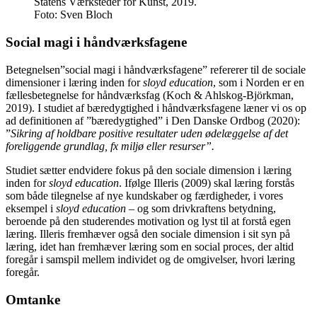
Statens Værksteder for Kunst, 2019.
Foto:
Sven Bloch
Social magi i håndværksfagene
Betegnelsen”social magi i håndværksfagene” refererer til de sociale
dimensioner i læring inden for
sloyd education
, som i Norden er en
fællesbetegnelse for håndværksfag (Koch & Ahlskog-Björkman,
2019). I studiet af bæredygtighed i håndværksfagene læner vi os op
ad definitionen af ”bæredygtighed” i Den Danske Ordbog (2020):
”
Sikring af holdbare positive resultater uden ødelæggelse af det
foreliggende grundlag, fx miljø eller resurser”.
Studiet sætter endvidere fokus på den sociale dimension i læring
inden for
sloyd education
. Ifølge Illeris (2009) skal læring forstås
som både tilegnelse af nye kundskaber og færdigheder, i vores
eksempel i
sloyd education
– og som drivkraftens betydning,
beroende på den studerendes motivation og lyst til at forstå egen
læring. Illeris fremhæver også den sociale dimension i sit syn på
læring, idet han fremhæver læring som en social proces, der altid
foregår i samspil mellem individet og de omgivelser, hvori læring
foregår.
Omtanke