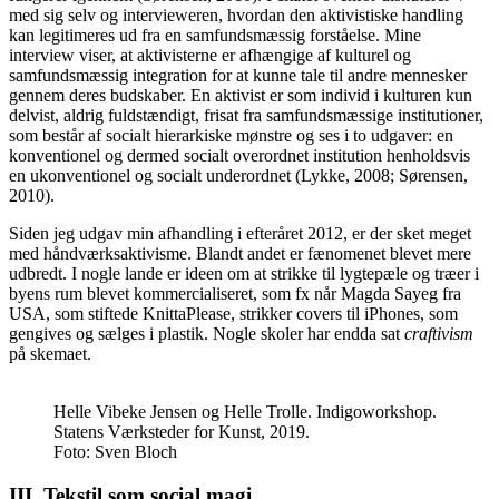
med sig selv og intervieweren, hvordan den aktivistiske handling
kan legitimeres ud fra en samfundsmæssig forståelse. Mine
interview viser, at aktivisterne er afhængige af kulturel og
samfundsmæssig integration for at kunne tale til andre mennesker
gennem deres budskaber. En aktivist er som individ i kulturen kun
delvist, aldrig fuldstændigt, frisat fra samfundsmæssige institutioner,
som består af socialt hierarkiske mønstre og ses i to udgaver: en
konventionel og dermed socialt overordnet institution henholdsvis
en ukonventionel og socialt underordnet (Lykke, 2008; Sørensen,
2010).
Siden jeg udgav min afhandling i efteråret 2012, er der sket meget
med håndværksaktivisme. Blandt andet er fænomenet blevet mere
udbredt. I nogle lande er ideen om at strikke til lygtepæle og træer i
byens rum blevet kommercialiseret, som fx når Magda Sayeg fra
USA, som stiftede KnittaPlease, strikker covers til iPhones, som
gengives og sælges i plastik. Nogle skoler har endda sat
craftivism
på skemaet.
Helle Vibeke Jensen og Helle Trolle. Indigoworkshop.
Statens Værksteder for Kunst, 2019.
Foto:
Sven Bloch
III. Tekstil som social magi