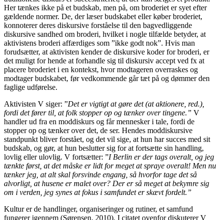
Her tænkes ikke på et budskab, men på, om broderiet er syet efter
gældende normer. De, der læser budskabet eller køber broderiet,
konnoterer deres diskursive forståelse til den bagvedliggende
diskursive sandhed om broderi, hvilket i nogle tilfælde betyder, at
aktivistens broderi affærdiges som ”ikke godt nok”. Hvis man
forudsætter, at aktivisten kender de diskursive koder for broderi, er
det muligt for hende at forhandle sig til diskursiv accept ved fx at
placere broderiet i en kontekst, hvor modtageren overraskes og
modtager budskabet, før vedkommende går tæt på og dømmer den
faglige udførelse.
Aktivisten V siger: ”
Det er vigtigt at gøre det (at aktionere, red.),
fordi det fører til, at folk stopper op og tænker over tingene.”
V
handler ud fra en moddiskurs og får mennesker i tale, fordi de
stopper op og tænker over det, de ser. Hendes moddiskursive
standpunkt bliver forstået, og det vil sige, at hun har succes med sit
budskab, og gør, at hun beslutter sig for at fortsætte sin handling,
lovlig eller ulovlig. V fortsætter: ”
I Berlin er der tags overalt, og jeg
tænkte først, at det måske er lidt for meget at spraye overalt! Men nu
tænker jeg, at alt skal forsvinde engang, så hvorfor tage det så
alvorligt, at husene er malet over? Der er så meget at bekymre sig
om i verden, jeg synes at fokus i samfundet er skævt fordelt.”
Kultur er de handlinger, organiseringer og rutiner, et samfund
fungerer igennem (Sørensen, 2010). I citatet ovenfor diskuterer V