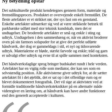
Ny betydning opstår
Det subkulturelle produkt
kendetegnes gennem form, materiale og
fremstillingsproces. Produktet er overvejende enkelt fremstillet. De
fleste artefakter er et strikket rør, der sys fast om en genstand.
Enkelte artefakter udmærker sig ved at være strikkede betræk til
parkbænke udført med stor teknisk kundskab, men det er
undtagelser. De broderede artefakter er små og enkle i sting og
udtryk. Undtagelsen i den sammenhæng er, når en aktivist broderer
oven på sin farmors sofapuder for at give det perfekt udførte
håndværk, der dog er gammeldags i stil, et nyt og tidssvarende
udtryk. Materialerne er bløde, stærkt farvede og enkle; tråd og garn
er udvalgt efter udtryk og evne til at spille sammen med konteksten.
Det håndværksfaglige sprog bringer budskabet rundt i hele verden.
Artefaktet har en vigtig rolle som mediator, der kan ses som en
selvstændig position. Alle aktivisterne giver udtryk for, at de sætter
artefaktet fri i det øjeblik, det er sat op i det offentlige rum og er
blevet dokumenteret fotografisk. Det vil sige at aktivisten ved at
formidle traditionelle håndværksteknikker på en alternativ måde
videregiver en læring om, at håndværk kan have andre funktioner
end den generelt accepterede i kulturen.