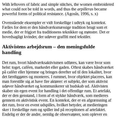
With leftovers of fabric and simple stitches, the women embroidered
what could not be told in words, and thus the
arpilleras
became
powerful forms of political resistance.
(Agosín, 1996, s. x)
Ovenstående eksempler er vidt forskellige i udtryk og kontekst.
Fælles for dem er den håndværksmæssige tradition brugt som et
medie, der er frigjort fra traditionens teknikker og mønstre. Det er
hovedsagligt kvinder, der udøver graffiti med tekstiler.
Aktivistens arbejdsrum – den meningsfulde
handling
Det rum, hvori håndværksaktivismen udføres, kan være hvor som
helst: toget, caféen, markedet eller gaden. Oftest skabes håndværket
på caféer eller hjemme og bringes derefter ud til den lokalitet, hvor
det færdiggøres og monteres. I rummet, hvor objektet placeres, kan
man forestille sig at have fire aktører: et subjekt, der som aktivist
udøver håndværket og kommunikerer sit budskab ud. Aktivisten
skaber sin egen event for handling i det offentlige rum. Et artefakt,
der er den genstand, i form af et stykke håndværk, som medieres
gennem en aktivistisk event. En kontekst, der er en afgrænsning af
det rum, hvor en event udspilles, hvilket betyder, at medieringen
sker i forskellige rum og spiller ind på receptionen af artefaktet.
Endelig er der de andre, nemlig de observatører, som oplever en