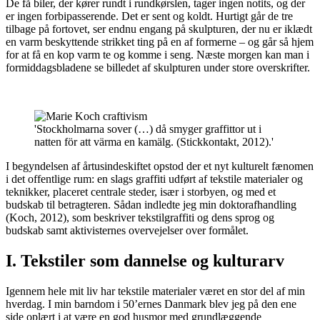
De få biler, der kører rundt i rundkørslen, tager ingen notits, og der
er ingen forbipasserende. Det er sent og koldt. Hurtigt går de tre
tilbage på fortovet, ser endnu engang på skulpturen, der nu er iklædt
en varm beskyttende strikket ting på en af formerne – og går så hjem
for at få en kop varm te og komme i seng. Næste morgen kan man i
formiddagsbladene se billedet af skulpturen under store overskrifter.
'Stockholmarna sover (…) då smyger graffittor ut i
natten för att värma en kamälg. (Stickkontakt, 2012).'
I begyndelsen af årtusindeskiftet opstod der et nyt kulturelt fænomen
i det offentlige rum: en slags graffiti udført af tekstile materialer og
teknikker, placeret centrale steder, især i storbyen, og med et
budskab til betragteren. Sådan indledte jeg min doktorafhandling
(Koch, 2012), som beskriver tekstilgraffiti og dens sprog og
budskab samt aktivisternes overvejelser over formålet.
I. Tekstiler som dannelse og kulturarv
Igennem hele mit liv har tekstile materialer været en stor del af min
hverdag. I min barndom i 50’ernes Danmark blev jeg på den ene
side oplært i at være en god husmor med grundlæggende