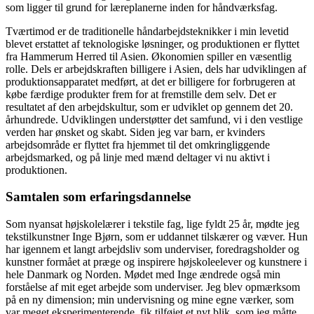
som ligger til grund for læreplanerne inden for håndværksfag.
Tværtimod er de traditionelle håndarbejdsteknikker i min levetid
blevet erstattet af teknologiske løsninger, og produktionen er flyttet
fra Hammerum Herred til Asien. Økonomien spiller en væsentlig
rolle. Dels er arbejdskraften billigere i Asien, dels har udviklingen af
produktionsapparatet medført, at det er billigere for forbrugeren at
købe færdige produkter frem for at fremstille dem selv. Det er
resultatet af den arbejdskultur, som er udviklet op gennem det 20.
århundrede. Udviklingen understøtter det samfund, vi i den vestlige
verden har ønsket og skabt. Siden jeg var barn, er kvinders
arbejdsområde er flyttet fra hjemmet til det omkringliggende
arbejdsmarked, og på linje med mænd deltager vi nu aktivt i
produktionen.
Samtalen som erfaringsdannelse
Som nyansat højskolelærer i tekstile fag, lige fyldt 25 år, mødte jeg
tekstilkunstner Inge Bjørn, som er uddannet tilskærer og væver. Hun
har igennem et langt arbejdsliv som underviser, foredragsholder og
kunstner formået at præge og inspirere højskoleelever og kunstnere i
hele Danmark og Norden. Mødet med Inge ændrede også min
forståelse af mit eget arbejde som underviser. Jeg blev opmærksom
på en ny dimension; min undervisning og mine egne værker, som
var meget eksperimenterende, fik tilføjet et nyt blik, som jeg måtte