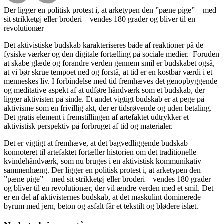
Der ligger en politisk protest i, at arketypen den ”pæne pige” – med
sit strikketøj eller broderi – vendes 180 grader og bliver til en
revolutionær
Det aktivistiske budskab karakteriseres både af reaktioner på de
fysiske værker og den digitale fortælling på sociale medier. Foruden
at skabe glæde og forandre verden gennem smil er budskabet også,
at vi bør skrue tempoet ned og forstå, at tid er en kostbar værdi i et
menneskes liv. I forbindelse med tid fremhæves det genopbyggende
og meditative aspekt af at udføre håndværk som et budskab, der
ligger aktivisten på sinde. Et andet vigtigt budskab er at pege på
aktivisme som en frivillig akt, der er tidsrøvende og uden betaling.
Det gratis element i fremstillingen af artefaktet udtrykker et
aktivistisk perspektiv på forbruget af tid og materialer.
Det er vigtigt at fremhæve, at det bagvedliggende budskab
konnoteret til artefaktet fortæller historien om det traditionelle
kvindehåndværk, som nu bruges i en aktivistisk kommunikativ
sammenhæng. Der ligger en politisk protest i, at arketypen den
”pæne pige” – med sit strikketøj eller broderi – vendes 180 grader
og bliver til en revolutionær, der vil ændre verden med et smil. Det
er en del af aktivisternes budskab, at det maskulint dominerede
byrum med jern, beton og asfalt får et tekstilt og blødere islæt.