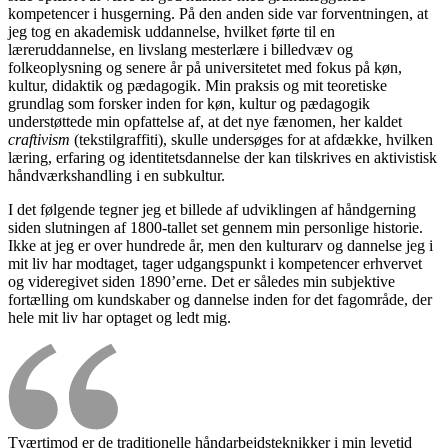
kompetencer i husgerning. På den anden side var forventningen, at
jeg tog en akademisk uddannelse, hvilket førte til en
læreruddannelse, en livslang mesterlære i billedvæv og
folkeoplysning og senere år på universitetet med fokus på køn,
kultur, didaktik og pædagogik. Min praksis og mit teoretiske
grundlag som forsker inden for køn, kultur og pædagogik
understøttede min opfattelse af, at det nye fænomen, her kaldet
craftivism
(tekstilgraffiti), skulle undersøges for at afdække, hvilken
læring, erfaring og identitetsdannelse der kan tilskrives en aktivistisk
håndværkshandling i en subkultur.
I det følgende tegner jeg et billede af udviklingen af håndgerning
siden slutningen af 1800-tallet set gennem min personlige historie.
Ikke at jeg er over hundrede år, men den kulturarv og dannelse jeg i
mit liv har modtaget, tager udgangspunkt i kompetencer erhvervet
og videregivet siden 1890’erne. Det er således min subjektive
fortælling om kundskaber og dannelse inden for det fagområde, der
hele mit liv har optaget og ledt mig.
Tværtimod er de traditionelle håndarbejdsteknikker i min levetid