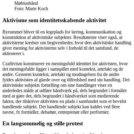
Møbiusbånd
Foto:
Marie Koch
Aktivisme som identitetsskabende aktivitet
Byrummet bliver til en legeplads for læring, kommunikation og
konstruktion af aktivistiske subjekter. Resultaterne viser også, at
aktivisterne kredser om begivenheder, hvor den aktivistiske handling
giver mening for aktivisterne selv i forhold til det samfund, de
aktionerer i.
Craftivism konstruerer en meningsfuld identitet for aktivisten, hvor
det meningsfulde ligger i samspillet med kontekst, artefakt og de
andre. Gennem kontekst, artefakt og modtagelsen fra de andre
fyldes aktivisten af glæde over og tilfredshed med sin handling. Det
aktivistiske subjekts fortælling om sine handlinger viser en
anderledes måde at udføre håndværk på, dels begrundet i formålet
med at gøre det, dels begrundet i håndværket som medierende
faktor, der tilskriver aktivisten en plads i samfundet som et bevidst
handlende subjekt. Det handlende subjekt kan kaldes ved flere
navne, fx formidler, debattør, entreprenør eller performer.
En langsommelig og stille protest