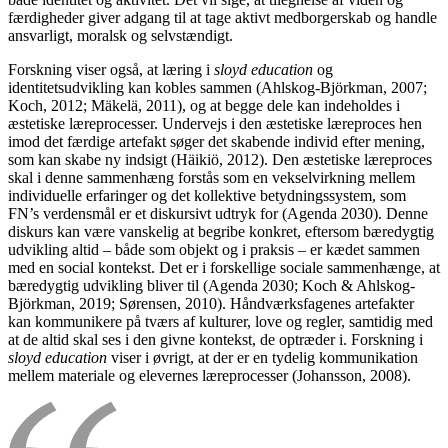
færdigheder giver adgang til at tage aktivt medborgerskab og handle
ansvarligt, moralsk og selvstændigt.
Forskning viser også, at læring i
sloyd education
og
identitetsudvikling kan kobles sammen (Ahlskog-Björkman, 2007;
Koch, 2012; Mäkelä, 2011), og at begge dele kan indeholdes i
æstetiske læreprocesser. Undervejs i den æstetiske læreproces hen
imod det færdige artefakt søger det skabende individ efter mening,
som kan skabe ny indsigt (Häikiö, 2012). Den æstetiske læreproces
skal i denne sammenhæng forstås som en vekselvirkning mellem
individuelle erfaringer og det kollektive betydningssystem, som
FN’s verdensmål er et diskursivt udtryk for (Agenda 2030). Denne
diskurs kan være vanskelig at begribe konkret, eftersom bæredygtig
udvikling altid – både som objekt og i praksis – er kædet sammen
med en social kontekst. Det er i forskellige sociale sammenhænge, at
bæredygtig udvikling bliver til (Agenda 2030; Koch & Ahlskog-
Björkman, 2019; Sørensen, 2010). Håndværksfagenes artefakter
kan kommunikere på tværs af kulturer, love og regler, samtidig med
at de altid skal ses i den givne kontekst, de optræder i. Forskning i
sloyd education
viser i øvrigt, at der er en tydelig kommunikation
mellem materiale og elevernes læreprocesser (Johansson, 2008).