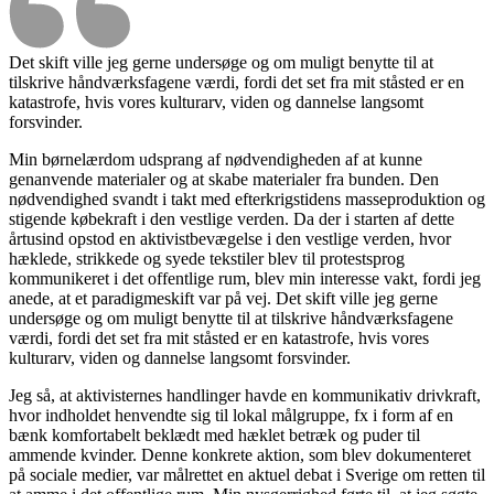
Det skift ville jeg gerne undersøge og om muligt benytte til at
tilskrive håndværksfagene værdi, fordi det set fra mit ståsted er en
katastrofe, hvis vores kulturarv, viden og dannelse langsomt
forsvinder.
Min børnelærdom udsprang af nødvendigheden af at kunne
genanvende materialer og at skabe materialer fra bunden. Den
nødvendighed svandt i takt med efterkrigstidens masseproduktion og
stigende købekraft i den vestlige verden. Da der i starten af dette
årtusind opstod en aktivistbevægelse i den vestlige verden, hvor
hæklede, strikkede og syede tekstiler blev til protestsprog
kommunikeret i det offentlige rum, blev min interesse vakt, fordi jeg
anede, at et paradigmeskift var på vej. Det skift ville jeg gerne
undersøge og om muligt benytte til at tilskrive håndværksfagene
værdi, fordi det set fra mit ståsted er en katastrofe, hvis vores
kulturarv, viden og dannelse langsomt forsvinder.
Jeg så, at aktivisternes handlinger havde en kommunikativ drivkraft,
hvor indholdet henvendte sig til lokal målgruppe, fx i form af en
bænk komfortabelt beklædt med hæklet betræk og puder til
ammende kvinder. Denne konkrete aktion, som blev dokumenteret
på sociale medier, var målrettet en aktuel debat i Sverige om retten til