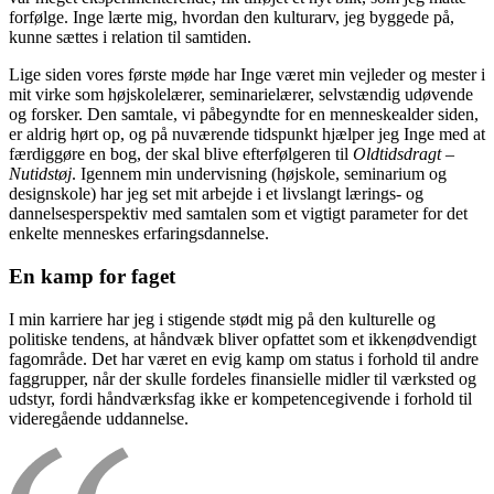
forfølge. Inge lærte mig, hvordan den kulturarv, jeg byggede på,
kunne sættes i relation til samtiden.
Lige siden vores første møde har Inge været min vejleder og mester i
mit virke som højskolelærer, seminarielærer, selvstændig udøvende
og forsker. Den samtale, vi påbegyndte for en menneskealder siden,
er aldrig hørt op, og på nuværende tidspunkt hjælper jeg Inge med at
færdiggøre en bog, der skal blive efterfølgeren til
Oldtidsdragt –
Nutidstøj
. Igennem min undervisning (højskole, seminarium og
designskole) har jeg set mit arbejde i et livslangt lærings- og
dannelsesperspektiv med samtalen som et vigtigt parameter for det
enkelte menneskes erfaringsdannelse.
En kamp for faget
I min karriere har jeg i stigende stødt mig på den kulturelle og
politiske tendens, at håndvæk bliver opfattet som et ikkenødvendigt
fagområde. Det har været en evig kamp om status i forhold til andre
faggrupper, når der skulle fordeles finansielle midler til værksted og
udstyr, fordi håndværksfag ikke er kompetencegivende i forhold til
videregående uddannelse.