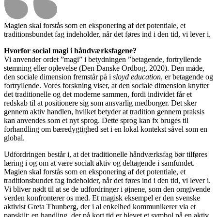
Magien skal forstås som en eksponering af det potentiale, et
traditionsbundet fag indeholder, når det føres ind i den tid, vi lever i.
Hvorfor social magi i håndværksfagene?
Vi anvender ordet ”magi” i betydningen ”betagende, fortryllende
stemning eller oplevelse (Den Danske Ordbog, 2020). Den måde,
den sociale dimension fremstår på i
sloyd education
, er betagende og
fortryllende. Vores forskning viser, at den sociale dimension knytter
det traditionelle og det moderne sammen, fordi individet får et
redskab til at positionere sig som ansvarlig medborger. Det sker
gennem aktiv handlen, hvilket betyder at tradition gennem praksis
kan anvendes som et nyt sprog. Dette sprog kan fx bruges til
forhandling om bæredygtighed set i en lokal kontekst såvel som en
global.
Udfordringen består i, at det traditionelle håndværksfag bør tilføres
læring i og om at være socialt aktiv og deltagende i samfundet.
Magien skal forstås som en eksponering af det potentiale, et
traditionsbundet fag indeholder, når det føres ind i den tid, vi lever i.
Vi bliver nødt til at se de udfordringer i øjnene, som den omgivende
verden konfronterer os med. Et magisk eksempel er den svenske
aktivist Greta Thunberg, der i al enkelhed kommunikerer via et
papskilt; en handling, der på kort tid er blevet et symbol på en aktiv