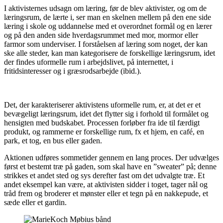
I aktivisternes udsagn om læring, før de blev aktivister, og om de
læringsrum, de lærte i, ser man en skelnen mellem på den ene side
læring i skole og uddannelse med et overordnet formål og en lærer
og på den anden side hverdagsrummet med mor, mormor eller
farmor som underviser. I forståelsen af læring som noget, der kan
ske alle steder, kan man kategorisere de forskellige læringsrum, idet
der findes uformelle rum i arbejdslivet, på internettet, i
fritidsinteresser og i græsrodsarbejde (ibid.).
Det, der karakteriserer aktivistens uformelle rum, er, at det er et
bevægeligt læringsrum, idet det flytter sig i forhold til formålet og
hensigten med budskabet. Processen forløber fra ide til færdigt
produkt, og rammerne er forskellige rum, fx et hjem, en café, en
park, et tog, en bus eller gaden.
Aktionen udføres sommetider gennem en lang proces. Der udvælges
først et bestemt træ på gaden, som skal have en ”sweater” på; denne
strikkes et andet sted og sys derefter fast om det udvalgte træ. Et
andet eksempel kan være, at aktivisten sidder i toget, tager nål og
tråd frem og broderer et mønster eller et tegn på en nakkepude, et
sæde eller et gardin.