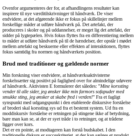
Ovenfor argumenteres der for, at afhandlingens resultater kan
inspirere til nye værditilskrivninger til håndværk. De viser
endvidere, at det afgørende ikke er fokus på skillelinjer mellem
forskellige måder at udføre håndværk på. Det artefakt, der
produceres i skoler og på uddannelser, er meget lig det artefakt, der
sidder på lygtepælen. Hvis fokus flyttes fra en differentiering mellem
to måder at udføre håndværk på til de hændelser, der opstår i mødet
mellem artefakt og beskuerne eller effekten af interaktionen, flyttes
fokus samtidig fra normen og håndværkets position.
Brud med traditioner og gældende normer
Min forskning viser endvidere, at håndværksaktivisterne
forskelssætter sig positivt på faglighed over for almindelige udøvere
af håndværk. Aktivisten E formulerer det således: ”
Mine
korssting
vender til alle sider, jeg ønsker ikke min farmors sofapuder med
smukke sting, jeg ønsker at skabe fred i verden!
” Fra et fagligt
synspunkt med udgangspunkt i den etablerede diskursive forståelse
af broderi skal korssting sys ud fra et bestemt system. Ud fra en
moddiskursiv forståelse er retningen på stingene ikke af betydning,
bare man kan se, at der er syet tråde i to retninger, og at trådene
ligger over kors.
Det er en pointe, at modtageren kan forstå budskabet. I den
traditionelle diskurs er succeskriteriet, at der kan sælges et produkt.