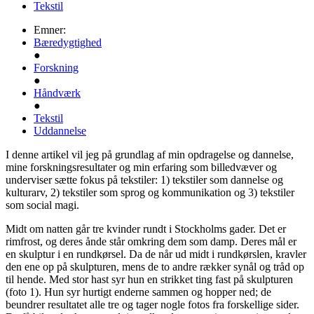
Tekstil
Emner:
Bæredygtighed
●
Forskning
●
Håndværk
●
Tekstil
Uddannelse
I denne artikel vil jeg på grundlag af min opdragelse og dannelse,
mine forskningsresultater og min erfaring som billedvæver og
underviser sætte fokus på tekstiler: 1) tekstiler som dannelse og
kulturarv, 2) tekstiler som sprog og kommunikation og 3) tekstiler
som social magi.
Midt om natten går tre kvinder rundt i Stockholms gader. Det er
rimfrost, og deres ånde står omkring dem som damp. Deres mål er
en skulptur i en rundkørsel. Da de når ud midt i rundkørslen, kravler
den ene op på skulpturen, mens de to andre rækker synål og tråd op
til hende. Med stor hast syr hun en strikket ting fast på skulpturen
(foto 1). Hun syr hurtigt enderne sammen og hopper ned; de
beundrer resultatet alle tre og tager nogle fotos fra forskellige sider.