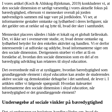
I vores artikel (Koch & Ahlskog-Björkman, 2019) konkluderer vi, at
den sociale dimension er særligt væsentlig i vores aktuelle fokus på
bæredygtighed, eftersom vi mennesker overalt på jorden
nødvendigvis sammen må tage vare på jordkloden. Vi ser, at
informanterne gestalter omtanke og lydhørhed i deres lerfigurer, når
det gælder om at række ud og lytte til, hvad der sker i samfundet.
Mennesket placeres således i både et lokalt og et globalt fællesskab.
Det, vi ikke ser i ovennævnte studie, er, hvad denne omtanke og
lydhørhed betyder for den enkeltes aktivitet og handlen. Vi er derfor
interesserede i at udforske og uddybe, hvad informanterne siger om
den sociale dimension. Derigennem stræber vi efter at få en
forståelse af, hvordan den sociale dimension som en del af en
bæredygtig udvikling kan relateres til
sloyd education
.
Det overordnede mål er at synliggøre, hvordan bæredygtighed som
grundlæggende element i
sloyd education
kan ændre de studerendes
aktive sociale og demokratiske deltagelse i det samfund, de lever i. I
artiklen stiller vi følgende spørgsmål: Hvordan italesætter
informanterne den sociale dimension i
sloyd education
, når
bæredygtighed er det grundlæggende element?
Undersøgelse af sociale vinkler på bæredygtighed
Det, vi undersøger og beskriver, handler således om, hvad de