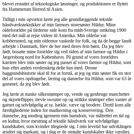
blevet erstattet af teknologiske løsninger, og produktionen er flyttet
fra Hammerum Herred til Asien.
Tidligt i min opvækst lærte jeg alle grundlæggende tekstile
håndværksteknikker af min farmors storesøster Hildur. Mine
oldeforældre på fædrene side kom fra midt-Sverige omkring 1900
med det mål at rejse videre til Amerika. Min oldefar var
kobbersmed, og min oldemor vaskede for folk, og da de begge fandt
arbejde i Danmark, blev de her med deres fem børn. Da jeg blev
født, bosatte mine forældre sig ved siden af min farmor og Hildur i
Jægersborg nord for København. På grund af vores forældres
karriere blev min søster og jeg passet af vores farmor og Hildur, som
hun efter anden verdenskrig delte hus med. Denne
baggrundshistorie skal til for at forstå, at jeg og min søster fik en stor
del af vores opdragelse, læring og dannelse fra Hildur, som var 63 år
gammel, da jeg blev født.
Jeg lærte at maske silkestrømper op, vende og genbruge manchetter
og skjorteflipper, trevle sweatre op og strikke strømper eller vanter af
garnet og selvfølgelig at sy, hækle, væve og brodere. Dertil kom alle
færdighederne inden for madlavning og konservering. Den
dannelse, jeg modtog igennem min barndom, var målrettet en tid og
en kultur, hvor mestring af tekstile håndværk var selvfølgelige
kundskaber, som kvinder tilegnede sig. I min levetid har udviklingen
ændret sig markant, og i dag er de omtalte kundskaber ikke værdier,