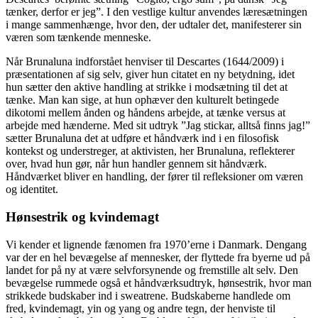
tænker, derfor er jeg”. I den vestlige kultur anvendes læresætningen
i mange sammenhænge, hvor den, der udtaler det, manifesterer sin
væren som tænkende menneske.
Når Brunaluna indforstået henviser til Descartes (1644/2009) i
præsentationen af sig selv, giver hun citatet en ny betydning, idet
hun sætter den aktive handling at strikke i modsætning til det at
tænke. Man kan sige, at hun ophæver den kulturelt betingede
dikotomi mellem ånden og håndens arbejde, at tænke versus at
arbejde med hænderne. Med sit udtryk ”Jag stickar, alltså finns jag!”
sætter Brunaluna det at udføre
et
håndværk ind i en filosofisk
kontekst og understreger, at aktivisten, her Brunaluna, reflekterer
over, hvad hun gør, når hun handler gennem sit håndværk.
Håndværket bliver en handling, der fører til refleksioner om væren
og identitet.
Hønsestrik og kvindemagt
Vi kender et lignende fænomen fra 1970’erne i Danmark. Dengang
var der en hel bevægelse af mennesker, der flyttede fra byerne ud på
landet for på ny at være selvforsynende og fremstille alt selv. Den
bevægelse rummede også et håndværksudtryk, hønsestrik, hvor man
strikkede budskaber ind i sweatrene. Budskaberne handlede om
fred, kvindemagt, yin og yang og andre tegn, der henviste til