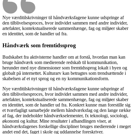
Nye værditilskrivninger til håndværksfagene kunne udspringe af
den tilblivelsesproces, hvor individet sammen med andre individer,
artefakter, kontekstualiserede sammenhænge, fag og miljøer skaber
en identitet, som de handler ud fra.
Håndværk som fremtidssprog
Budskabet fra aktivisterne handler om at forstå, hvordan man kan
bruge håndværk som medierende redskab til kommunikation,
herunder med nye dimensioner som fremtidssprog lokalt i byen og
globalt på internettet. Kulturarv kan betragtes som trendsættende i
skabelsen af et nyt sprog og en ny kommunikationsform.
Nye værditilskrivninger til håndværksfagene kunne udspringe af
den tilblivelsesproces, hvor individet sammen med andre individer,
artefakter, kontekstualiserede sammenhænge, fag og miljøer skaber
en identitet, som de handler ud fra. Konkret kunne man forestille sig
et tværfagligt samarbejde mellem håndværksfag og den lange række
af fag, der indeholder håndværkselementer, fx teknologi, sociologi,
økonomi og kultur. Mine resultater i afhandlingen viser, at
håndværksfagenes forskellige discipliner bruges medierende i meget
andet end det, faget i skole og uddannelse foreskriver.