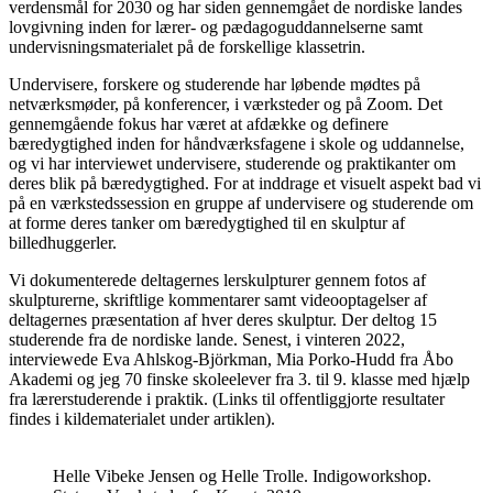
verdensmål for 2030 og har siden gennemgået de nordiske landes
lovgivning inden for lærer- og pædagoguddannelserne samt
undervisningsmaterialet på de forskellige klassetrin.
Undervisere, forskere og studerende har løbende mødtes på
netværksmøder, på konferencer, i værksteder og på Zoom. Det
gennemgående fokus har været at afdække og definere
bæredygtighed inden for håndværksfagene i skole og uddannelse,
og vi har interviewet undervisere, studerende og praktikanter om
deres blik på bæredygtighed. For at inddrage et visuelt aspekt bad vi
på en værkstedssession en gruppe af undervisere og studerende om
at forme deres tanker om bæredygtighed til en skulptur af
billedhuggerler.
Vi dokumenterede deltagernes lerskulpturer gennem fotos af
skulpturerne, skriftlige kommentarer samt videooptagelser af
deltagernes præsentation af hver deres skulptur. Der deltog 15
studerende fra de nordiske lande. Senest, i vinteren 2022,
interviewede Eva Ahlskog-Björkman, Mia Porko-Hudd fra Åbo
Akademi og jeg 70 finske skoleelever fra 3. til 9. klasse med hjælp
fra lærerstuderende i praktik. (Links til offentliggjorte resultater
findes i kildematerialet under artiklen).
Helle Vibeke Jensen og Helle Trolle. Indigoworkshop.