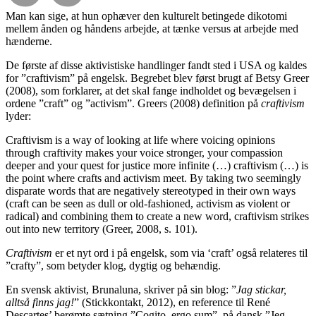
Man kan sige, at hun ophæver den kulturelt betingede dikotomi
mellem ånden og håndens arbejde, at tænke versus at arbejde med
hænderne.
De første af disse aktivistiske handlinger fandt sted i USA og kaldes
for ”craftivism” på engelsk. Begrebet blev først brugt af Betsy Greer
(2008), som forklarer, at det skal fange indholdet og bevægelsen i
ordene ”craft” og ”activism”.
Greers (2008) definition på
craftivism
lyder:
Craftivism is a way of looking at life where voicing opinions
through craftivity makes your voice stronger, your compassion
deeper and your quest for justice more infinite (…) craftivism (…) is
the point where crafts and activism meet. By taking two seemingly
disparate words that are negatively stereotyped in their own ways
(craft can be seen as dull or old-fashioned, activism as violent or
radical) and combining them to create a new word, craftivism strikes
out into new territory (Greer, 2008, s. 101).
Craftivism
er et nyt ord i på engelsk, som via ‘craft’ også relateres til
”crafty”, som betyder klog, dygtig og behændig.
En svensk aktivist, Brunaluna, skriver på sin blog: ”
Jag stickar,
alltså finns jag!
”
(Stickkontakt, 2012), en reference til René
Descartes’ berømte sætning ”Cogito, ergo sum”, på dansk ”Jeg