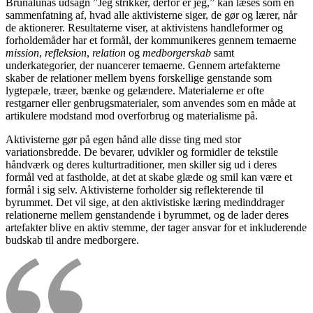
Brunalunas udsagn ”Jeg strikker, derfor er jeg,” kan læses som en
sammenfatning af, hvad alle aktivisterne siger, de gør og lærer, når
de aktionerer. Resultaterne viser, at aktivistens handleformer og
forholdemåder har et formål, der kommunikeres gennem temaerne
mission
,
refleksion
,
relation
og
medborgerskab
samt
underkategorier, der nuancerer temaerne. Gennem artefakterne
skaber de relationer mellem byens forskellige genstande som
lygtepæle, træer, bænke og gelændere. Materialerne er ofte
restgarner eller genbrugsmaterialer, som anvendes som en måde at
artikulere modstand mod overforbrug og materialisme på.
Aktivisterne gør på egen hånd alle disse ting med stor
variationsbredde. De bevarer, udvikler og formidler de tekstile
håndværk og deres kulturtraditioner, men skiller sig ud i deres
formål ved at fastholde, at det at skabe glæde og smil kan være et
formål i sig selv. Aktivisterne forholder sig reflekterende til
byrummet. Det vil sige, at den aktivistiske læring medinddrager
relationerne mellem genstandende i byrummet, og de lader deres
artefakter blive en aktiv stemme, der tager ansvar for et inkluderende
budskab til andre medborgere.