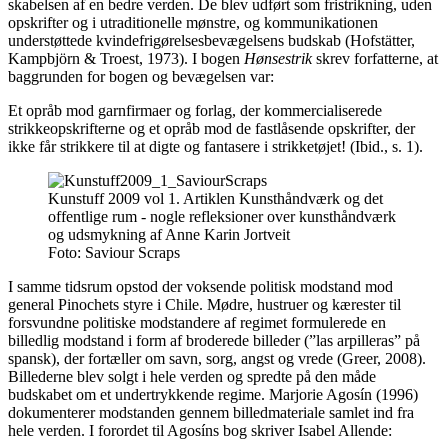
skabelsen af en bedre verden. De blev udført som fristrikning, uden
opskrifter og i utraditionelle mønstre, og kommunikationen
understøttede kvindefrigørelsesbevægelsens budskab (Hofstätter,
Kampbjörn & Troest, 1973). I bogen
Hønsestrik
skrev forfatterne, at
baggrunden for bogen og bevægelsen var:
Et opråb mod garnfirmaer og forlag, der kommercialiserede
strikkeopskrifterne og et opråb mod de fastlåsende opskrifter, der
ikke får strikkere til at digte og fantasere i strikketøjet! (Ibid., s. 1).
Kunstuff 2009 vol 1. Artiklen Kunsthåndværk og det
offentlige rum - nogle refleksioner over kunsthåndværk
og udsmykning af Anne Karin Jortveit
Foto:
Saviour Scraps
I samme tidsrum opstod der voksende politisk modstand mod
general Pinochets styre i Chile. Mødre, hustruer og kærester til
forsvundne politiske modstandere af regimet formulerede en
billedlig modstand i form af broderede billeder (”las arpilleras” på
spansk), der fortæller om savn, sorg, angst og vrede (Greer, 2008).
Billederne blev solgt i hele verden og spredte på den måde
budskabet om et undertrykkende regime. Marjorie Agosín (1996)
dokumenterer modstanden gennem billedmateriale samlet ind fra
hele verden.
I forordet til Agosíns bog skriver Isabel Allende: