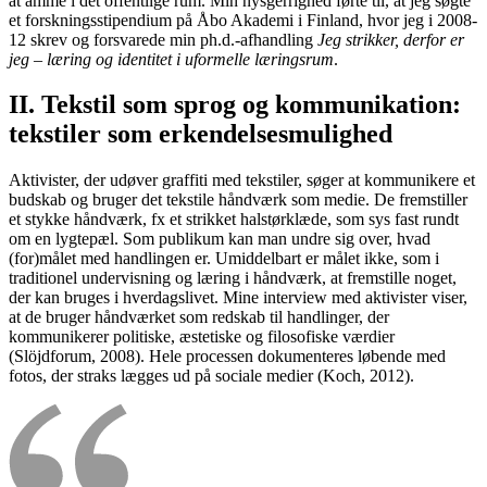
at amme i det offentlige rum. Min nysgerrighed førte til, at jeg søgte
et forskningsstipendium på Åbo Akademi i Finland, hvor jeg i 2008-
12 skrev og forsvarede min ph.d.-afhandling
Jeg strikker, derfor er
jeg – læring og identitet i uformelle læringsrum
.
II. Tekstil som sprog og kommunikation:
tekstiler som erkendelsesmulighed
Aktivister, der udøver graffiti med tekstiler, søger at kommunikere et
budskab og bruger det tekstile håndværk som medie. De fremstiller
et stykke håndværk, fx et strikket halstørklæde, som sys fast rundt
om en lygtepæl. Som publikum kan man undre sig over, hvad
(for)målet med handlingen er. Umiddelbart er målet ikke, som i
traditionel undervisning og læring i håndværk, at fremstille noget,
der kan bruges i hverdagslivet. Mine interview med aktivister viser,
at de bruger håndværket som redskab til handlinger, der
kommunikerer politiske, æstetiske og filosofiske værdier
(Slöjdforum, 2008). Hele processen dokumenteres løbende med
fotos, der straks lægges ud på sociale medier (Koch, 2012).