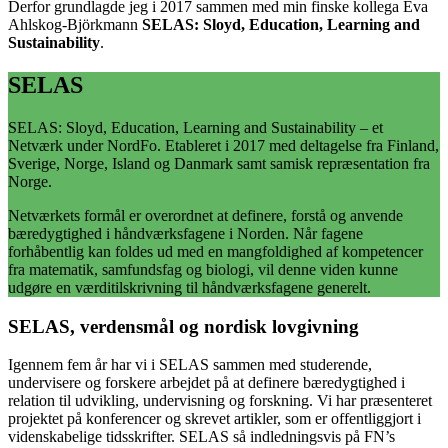
Derfor grundlagde jeg i 2017 sammen med min finske kollega Eva
Ahlskog-Björkmann
SELAS: Sloyd, Education, Learning and
Sustainability
.
SELAS
SELAS: Sloyd, Education, Learning and Sustainability – et
Netværk under NordFo. Etableret i 2017 med deltagelse fra Finland,
Sverige, Norge, Island og Danmark samt samisk repræsentation fra
Norge.
Netværkets formål er overordnet at definere, forstå og anvende
bæredygtighed i håndværksfagene i Norden. Når fagene
forhåbentlig kan foldes ud med en mangfoldighed af kompetencer
fra matematik, samfundsfag og biologi, vil denne viden kunne
udgøre en værditilskrivning til håndværksfagene generelt.
SELAS, verdensmål og nordisk lovgivning
Igennem fem år har vi i SELAS sammen med studerende,
undervisere og forskere arbejdet på at definere bæredygtighed i
relation til udvikling, undervisning og forskning. Vi har præsenteret
projektet på konferencer og skrevet artikler, som er offentliggjort i
videnskabelige tidsskrifter. SELAS så indledningsvis på FN’s