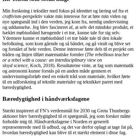
Min forskning i tekstiler med fokus på identitet og læring ud fra et
craftivism
-perspektiv vakte min interesse for at føre min viden og
nye spørgsmål ind i den verden, jeg kom fra, nemlig undervisning
og uddannelse. Jeg blev fascineret af, at selv det mindske produkt, et
hæklet møbiusbånd hængende i et træ, kunne tale for sig selv.
Ydermere kunne et møbiusbånd i et træ både tale til den lokale
befolkning, som kom gående og så båndet, og gå viralt og blive set
og forstået af hele verden. Denne interesse førte dels til et projekt om
tråden og linjen tilført matematiske formler (
The rebellious teacher
or a rebel with a cause: an interdisciplinary view on
sloyd science,
Koch, 2018). Resultaterne viste, at fag som matematik
og astronomi kunne forstås på en anden måde gennem et
undervisningsforløb med en enkelt tråd som materiale, hvilket førte
til en udforskning af tekstile materialer og teknikker parret med
bæredygtighed.
Bæredygtighed i håndværksfagene
Stærkt inspireret af FN’s verdensmål for 2030 og Greta Thunbergs
aktioner blev bæredygtighed til et spørgsmål, jeg som forsker måtte
forholde mig til. Håndværksfagene i Norden er generelt
repræsenterede med få udbud, og det var derfor oplagt at tage fat på,
hvordan bæredygtighed kan blive til et stærkt element i disse fag.