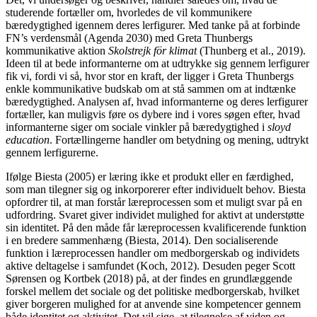
studerende fortæller om, hvorledes de vil kommunikere
bæredygtighed igennem deres lerfigurer. Med tanke på at forbinde
FN’s verdensmål (Agenda 2030) med Greta Thunbergs
kommunikative aktion
Skolstrejk för klimat
(Thunberg et al., 2019).
Ideen til at bede informanterne om at udtrykke sig gennem lerfigurer
fik vi, fordi vi så, hvor stor en kraft, der ligger i Greta Thunbergs
enkle kommunikative budskab om at stå sammen om at indtænke
bæredygtighed. Analysen af, hvad informanterne og deres lerfigurer
fortæller, kan muligvis føre os dybere ind i vores søgen efter, hvad
informanterne siger om sociale vinkler på bæredygtighed i
sloyd
education
. Fortællingerne handler om betydning og mening, udtrykt
gennem lerfigurerne.
Ifølge Biesta (2005) er læring ikke et produkt eller en færdighed,
som man tilegner sig og inkorporerer efter individuelt behov. Biesta
opfordrer til, at man forstår læreprocessen som et muligt svar på en
udfordring. Svaret giver individet mulighed for aktivt at understøtte
sin identitet. På den måde får læreprocessen kvalificerende funktion
i en bredere sammenhæng (Biesta, 2014). Den socialiserende
funktion i læreprocessen handler om medborgerskab og individets
aktive deltagelse i samfundet (Koch, 2012). Desuden peger Scott
Sørensen og Kortbek (2018) på, at der findes en grundlæggende
forskel mellem det sociale og det politiske medborgerskab, hvilket
giver borgeren mulighed for at anvende sine kompetencer gennem
både identitet og aktivitet. Det vil sige, at tilegnelse af viden og