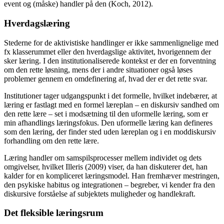
event og (måske) handler på den (Koch, 2012).
Hverdagslæring
Stederne for de aktivistiske handlinger er ikke sammenlignelige med
fx klasserummet eller den hverdagslige aktivitet, hvorigennem der
sker læring. I den institutionaliserede kontekst er der en forventning
om den rette løsning, mens der i andre situationer også løses
problemer gennem en omdefinering af, hvad der er det rette svar.
Institutioner tager udgangspunkt i det formelle, hvilket indebærer, at
læring er fastlagt med en formel læreplan – en diskursiv sandhed om
den rette lære – set i modsætning til den uformelle læring, som er
min afhandlings læringsfokus. Den uformelle læring kan defineres
som den læring, der finder sted uden læreplan og i en moddiskursiv
forhandling om den rette lære.
Læring handler om samspilsprocesser mellem individet og dets
omgivelser, hvilket Illeris (2009) viser, da han diskuterer det, han
kalder for en kompliceret læringsmodel. Han fremhæver mestringen,
den psykiske habitus og integrationen – begreber, vi kender fra den
diskursive forståelse af subjektets muligheder og handlekraft.
Det fleksible læringsrum