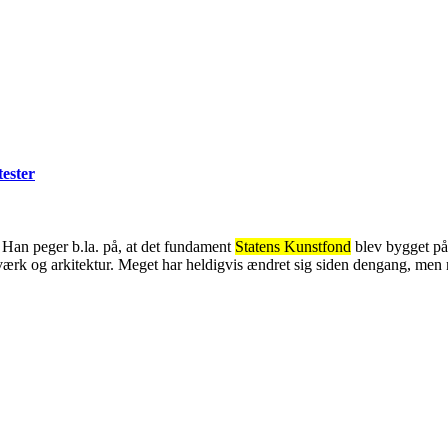
ester
 Han peger b.la. på, at det fundament
Statens Kunstfond
blev bygget på
ærk og arkitektur. Meget har heldigvis ændret sig siden dengang, men n