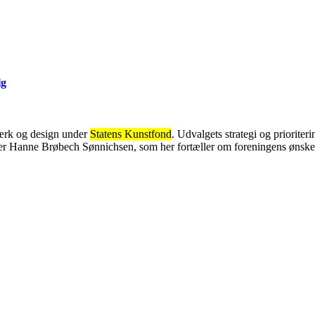
lg
dværk og design under
Statens Kunstfond
. Udvalgets strategi og priorite
 Hanne Brøbech Sønnichsen, som her fortæller om foreningens ønsker o