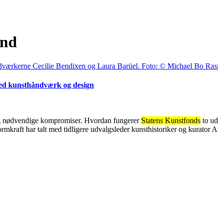
ond
ed kunsthåndværk og design
lg og nødvendige kompromiser. Hvordan fungerer
Statens Kunstfonds
to ud
 Formkraft har talt med tidligere udvalgsleder kunsthistoriker og kurat