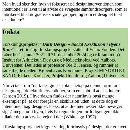
Men hvad sker der, hvis vi fokuserer på designinterventioner, som
intentionelt er lavet til at afvise de svageste samfundsborgere, som er
fabrikeret til at udgrænse sociale grupper, og som er designet til at
ekskludere?
Fakta
Forskningsprojektet
”
Dark Design – Social Eksklusion i Byens
Rum
”
er et fireårigt forskningsprojekt støttet af Velux Fonden. Det
løber fra 1. januar 2021 til 31. december 2024 og er forankret på
Institut for Arkitektur, Design og Medieteknologi ved Aalborg
Universitet. Det ledes af professor Ole B. Jensen, og rummer et
samarbejde mellem Københavns Kommune, Projekt MINORITET,
SAND, Kirkens Korshær, Projekt Udenfor og Aalborg Universitet.
Når vi taler om ”dark design” er fokus netop på denne form for
design- og arkitekturinterventioner, som er skabt til at ekskludere
(Jensen 2019). I hverdagen findes der naturligvis også mange
eksempler på, at der foregår en eksklusion uden, at dette dog er
intentionen bag designet. F.eks. at ældre mennesker ikke bevæger
sig så meget ud i byen, hvis lysreguleringen for fodgængere ikke
tillader dem at krydse vejen i tide (Whitelegg 1997).
I forskningsprojektet kigger vi dog fortrinsvis på design, der er lavet