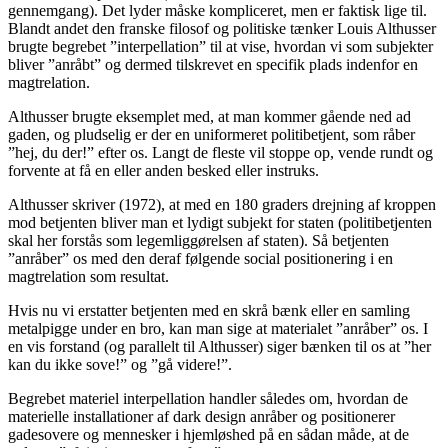
gennemgang). Det lyder måske kompliceret, men er faktisk lige til.
Blandt andet den franske filosof og politiske tænker Louis Althusser
brugte begrebet ”interpellation” til at vise, hvordan vi som subjekter
bliver ”anråbt” og dermed tilskrevet en specifik plads indenfor en
magtrelation.
Althusser brugte eksemplet med, at man kommer gående ned ad
gaden, og pludselig er der en uniformeret politibetjent, som råber
”hej, du der!” efter os. Langt de fleste vil stoppe op, vende rundt og
forvente at få en eller anden besked eller instruks.
Althusser skriver (1972), at med en 180 graders drejning af kroppen
mod betjenten bliver man et lydigt subjekt for staten (politibetjenten
skal her forstås som legemliggørelsen af staten). Så betjenten
”anråber” os med den deraf følgende social positionering i en
magtrelation som resultat.
Hvis nu vi erstatter betjenten med en skrå bænk eller en samling
metalpigge under en bro, kan man sige at materialet ”anråber” os. I
en vis forstand (og parallelt til Althusser) siger bænken til os at ”her
kan du ikke sove!” og ”gå videre!”.
Begrebet materiel interpellation handler således om, hvordan de
materielle installationer af dark design anråber og positionerer
gadesovere og mennesker i hjemløshed på en sådan måde, at de