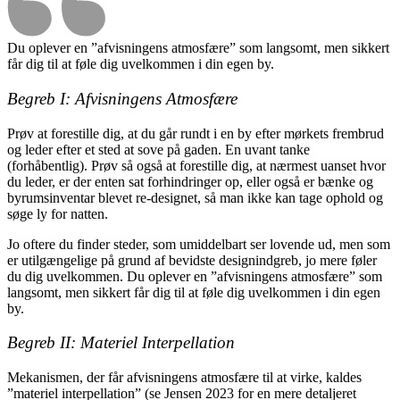
Du oplever en ”afvisningens atmosfære” som langsomt, men sikkert
får dig til at føle dig uvelkommen i din egen by.
Begreb I: Afvisningens Atmosfære
Prøv at forestille dig, at du går rundt i en by efter mørkets frembrud
og leder efter et sted at sove på gaden. En uvant tanke
(forhåbentlig). Prøv så også at forestille dig, at nærmest uanset hvor
du leder, er der enten sat forhindringer op, eller også er bænke og
byrumsinventar blevet re-designet, så man ikke kan tage ophold og
søge ly for natten.
Jo oftere du finder steder, som umiddelbart ser lovende ud, men som
er utilgængelige på grund af bevidste designindgreb, jo mere føler
du dig uvelkommen. Du oplever en ”afvisningens atmosfære” som
langsomt, men sikkert får dig til at føle dig uvelkommen i din egen
by.
Begreb II: Materiel Interpellation
Mekanismen, der får afvisningens atmosfære til at virke, kaldes
”materiel interpellation” (se Jensen 2023 for en mere detaljeret