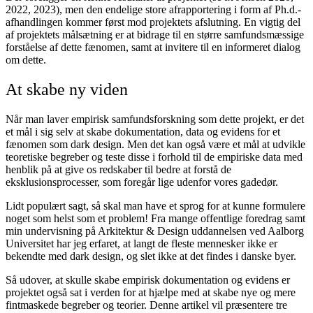
2022, 2023), men den endelige store afrapportering i form af Ph.d.-
afhandlingen kommer først mod projektets afslutning. En vigtig del
af projektets målsætning er at bidrage til en større samfundsmæssige
forståelse af dette fænomen, samt at invitere til en informeret dialog
om dette.
At skabe ny viden
Når man laver empirisk samfundsforskning som dette projekt, er det
et mål i sig selv at skabe dokumentation, data og evidens for et
fænomen som dark design. Men det kan også være et mål at udvikle
teoretiske begreber og teste disse i forhold til de empiriske data med
henblik på at give os redskaber til bedre at forstå de
eksklusionsprocesser, som foregår lige udenfor vores gadedør.
Lidt populært sagt, så skal man have et sprog for at kunne formulere
noget som helst som et problem! Fra mange offentlige foredrag samt
min undervisning på Arkitektur & Design uddannelsen ved Aalborg
Universitet har jeg erfaret, at langt de fleste mennesker ikke er
bekendte med dark design, og slet ikke at det findes i danske byer.
Så udover, at skulle skabe empirisk dokumentation og evidens er
projektet også sat i verden for at hjælpe med at skabe nye og mere
fintmaskede begreber og teorier. Denne artikel vil præsentere tre