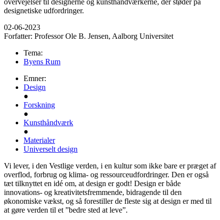
overvejelser til designerne og kunsthåndværkerne, der støder på
designetiske udfordringer.
02-06-2023
Forfatter:
Professor Ole B. Jensen, Aalborg Universitet
Tema:
Byens Rum
Emner:
Design
●
Forskning
●
Kunsthåndværk
●
Materialer
Universelt design
Vi lever, i den Vestlige verden, i en kultur som ikke bare er præget af
overflod, forbrug og klima- og ressourceudfordringer. Den er også
tæt tilknyttet en idé om, at design er godt! Design er både
innovations- og kreativitetsfremmende, bidragende til den
økonomiske vækst, og så forestiller de fleste sig at design er med til
at gøre verden til et ”bedre sted at leve”.