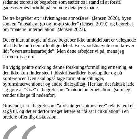
sådanne teoretiske begreber, som sætter os i stand til at forstå
gadesovernes forhold på en mere detaljeret måde.
De tre begreber er: ”afvisningens atmosfære” (Jensen 2020), byen
som en ”mosaik af go og no-go steder” (Jensen 2019), og begrebet
om ”materiel interpellation” (Jensen 2023).
Det er klart af nogle af disse begreber ikke umiddelbart er velegnede
til at flyde ind i den offentlige debat. F.eks. sidstnævnte som kræver
lidt ”oversættelsesarbejde”. Men dette arbejder vi på, mens jeg
skriver disse ord.
En vigtig pointe omkring denne forskningsformidling er nemlig, at
den ikke kun finder sted i tidsskriftsartikler, bogkapitler og på
konferencer. Den skal også tage form af udstillinger,
byrumsinterventioner og andre dialogtiltag. Her kan det faktisk lade
sig gøre at ”vise” et begreb som ”materiel interpellation” (som jeg
vender tilbage til nedenfor).
Omvendt, er et begreb som ”afvisningens atmosfære” relativt enkelt
at gå til, og det er derfor meget lettere at ”få sat i cirkulation” i en
bredere offentlig diskussion.