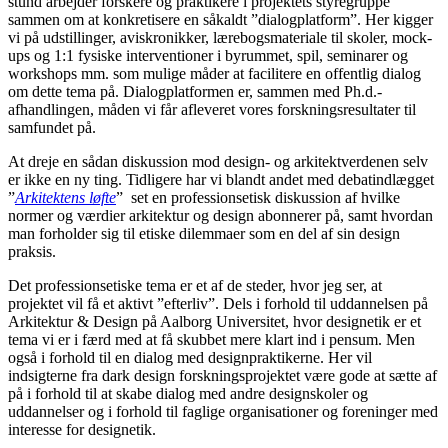
stund arbejder forskere og praktikere i projektets styregruppe
sammen om at konkretisere en såkaldt ”dialogplatform”. Her kigger
vi på udstillinger, aviskronikker, lærebogsmateriale til skoler, mock-
ups og 1:1 fysiske interventioner i byrummet, spil, seminarer og
workshops mm. som mulige måder at facilitere en offentlig dialog
om dette tema på. Dialogplatformen er, sammen med Ph.d.-
afhandlingen, måden vi får afleveret vores forskningsresultater til
samfundet på.
At dreje en sådan diskussion mod design- og arkitektverdenen selv
er ikke en ny ting. Tidligere har vi blandt andet med debatindlægget
”
Arkitektens løfte
” set en professionsetisk diskussion af hvilke
normer og værdier arkitektur og design abonnerer på, samt hvordan
man forholder sig til etiske dilemmaer som en del af sin design
praksis.
Det professionsetiske tema er et af de steder, hvor jeg ser, at
projektet vil få et aktivt ”efterliv”. Dels i forhold til uddannelsen på
Arkitektur & Design på Aalborg Universitet, hvor designetik er et
tema vi er i færd med at få skubbet mere klart ind i pensum. Men
også i forhold til en dialog med designpraktikerne. Her vil
indsigterne fra dark design forskningsprojektet være gode at sætte af
på i forhold til at skabe dialog med andre designskoler og
uddannelser og i forhold til faglige organisationer og foreninger med
interesse for designetik.