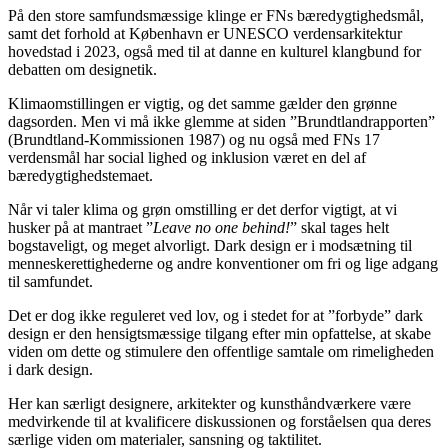
På den store samfundsmæssige klinge er FNs bæredygtighedsmål,
samt det forhold at København er UNESCO verdensarkitektur
hovedstad i 2023, også med til at danne en kulturel klangbund for
debatten om designetik.
Klimaomstillingen er vigtig, og det samme gælder den grønne
dagsorden. Men vi må ikke glemme at siden ”Brundtlandrapporten”
(Brundtland-Kommissionen 1987) og nu også med FNs 17
verdensmål har social lighed og inklusion været en del af
bæredygtighedstemaet.
Når vi taler klima og grøn omstilling er det derfor vigtigt, at vi
husker på at mantraet ”
Leave no one behind!
” skal tages helt
bogstaveligt, og meget alvorligt. Dark design er i modsætning til
menneskerettighederne og andre konventioner om fri og lige adgang
til samfundet.
Det er dog ikke reguleret ved lov, og i stedet for at ”forbyde” dark
design er den hensigtsmæssige tilgang efter min opfattelse, at skabe
viden om dette og stimulere den offentlige samtale om rimeligheden
i dark design.
Her kan særligt designere, arkitekter og kunsthåndværkere være
medvirkende til at kvalificere diskussionen og forståelsen qua deres
særlige viden om materialer, sansning og taktilitet.