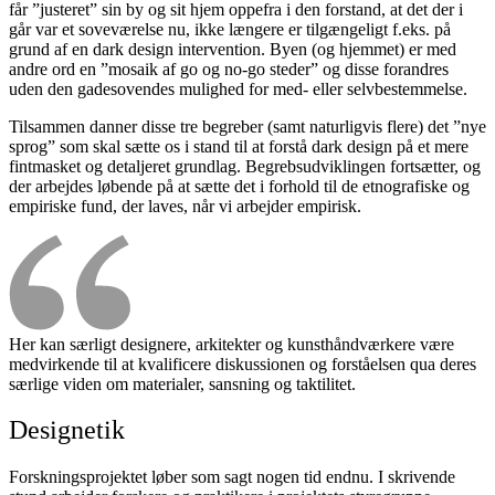
får ”justeret” sin by og sit hjem oppefra i den forstand, at det der i
går var et soveværelse nu, ikke længere er tilgængeligt f.eks. på
grund af en dark design intervention. Byen (og hjemmet) er med
andre ord en ”mosaik af go og no-go steder” og disse forandres
uden den gadesovendes mulighed for med- eller selvbestemmelse.
Tilsammen danner disse tre begreber (samt naturligvis flere) det ”nye
sprog” som skal sætte os i stand til at forstå dark design på et mere
fintmasket og detaljeret grundlag. Begrebsudviklingen fortsætter, og
der arbejdes løbende på at sætte det i forhold til de etnografiske og
empiriske fund, der laves, når vi arbejder empirisk.
Her kan særligt designere, arkitekter og kunsthåndværkere være
medvirkende til at kvalificere diskussionen og forståelsen qua deres
særlige viden om materialer, sansning og taktilitet.
Designetik
Forskningsprojektet løber som sagt nogen tid endnu. I skrivende