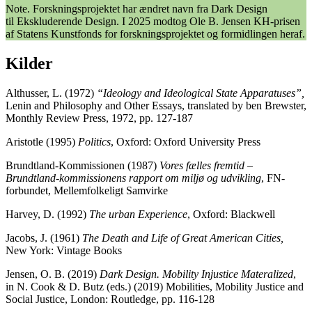
Note. Forskningsprojektet har ændret navn fra Dark Design
til Ekskluderende Design. I 2025 modtog Ole B. Jensen KH-prisen
af Statens Kunstfonds for forskningsprojektet og formidlingen heraf.
Kilder
Althusser, L. (1972)
“Ideology and Ideological State Apparatuses”,
Lenin and Philosophy and Other Essays, translated by ben Brewster,
Monthly Review Press, 1972, pp. 127-187
Aristotle (1995)
Politics
, Oxford: Oxford University Press
Brundtland-Kommissionen (1987)
Vores fælles fremtid –
Brundtland-kommissionens rapport om miljø og udvikling
, FN-
forbundet, Mellemfolkeligt Samvirke
Harvey, D. (1992)
The urban Experience
, Oxford: Blackwell
Jacobs, J. (1961)
The Death and Life of Great American Cities,
New York: Vintage Books
Jensen, O. B. (2019)
Dark Design.
Mobility Injustice Materalized
,
in N. Cook & D. Butz (eds.) (2019) Mobilities, Mobility Justice and
Social Justice, London: Routledge, pp. 116-128