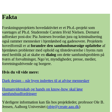
Fakta
Forskningsprojektets hovedaktivitet er et Ph.d.-projekt som
varetages af Ph.d. Studerende Carsten Hvid Nielsen. Dernæst
udforsker post-doc Pia Justesen hvordan jura og kriminalisering
også rammer mennesker i hjemløshed og gadesovere. Projektets
hovedformål er at
forandre den samfundsmæssige opfattelse
af
hjemløses problemer med ophold og tilstedeværelse i byens rum
med henblik på at skabe en
dialog
om dette samfundsproblem på
tværs af forvaltninger, Ngo’er, myndigheder, presse, medier,
forretningsdrivende og borgere.
Hvis du vil vide mere:
Dark design – når byen indrettes til at afvise mennesker
Humanvidenskab og hands on know-how skal løse
samfundsudfordringer
Yderligere information kan fås hos projektleder, professor Ole B.
Jensen, Aalborg Universitet (
obje@create.aau.dk
)