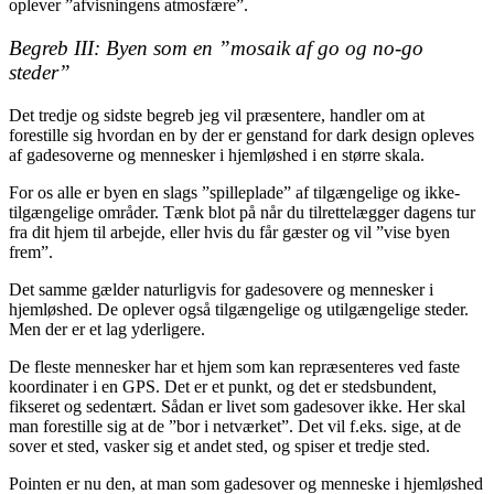
oplever ”afvisningens atmosfære”.
Begreb III: Byen som en ”mosaik af go og no-go
steder”
Det tredje og sidste begreb jeg vil præsentere, handler om at
forestille sig hvordan en by der er genstand for dark design opleves
af gadesoverne og mennesker i hjemløshed i en større skala.
For os alle er byen en slags ”spilleplade” af tilgængelige og ikke-
tilgængelige områder. Tænk blot på når du tilrettelægger dagens tur
fra dit hjem til arbejde, eller hvis du får gæster og vil ”vise byen
frem”.
Det samme gælder naturligvis for gadesovere og mennesker i
hjemløshed. De oplever også tilgængelige og utilgængelige steder.
Men der er et lag yderligere.
De fleste mennesker har et hjem som kan repræsenteres ved faste
koordinater i en GPS. Det er et punkt, og det er stedsbundent,
fikseret og sedentært. Sådan er livet som gadesover ikke. Her skal
man forestille sig at de ”bor i netværket”. Det vil f.eks. sige, at de
sover et sted, vasker sig et andet sted, og spiser et tredje sted.
Pointen er nu den, at man som gadesover og menneske i hjemløshed