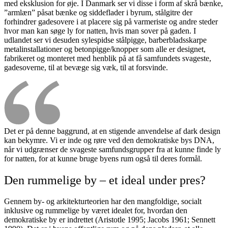
med eksklusion for øje. I Danmark ser vi disse i form af skrå bænke,
”armlæn” påsat bænke og siddeflader i byrum, stålgitre der
forhindrer gadesovere i at placere sig på varmeriste og andre steder
hvor man kan søge ly for natten, hvis man sover på gaden. I
udlandet ser vi desuden sylespidse stålpigge, barberbladsskarpe
metalinstallationer og betonpigge/knopper som alle er designet,
fabrikeret og monteret med henblik på at få samfundets svageste,
gadesoverne, til at bevæge sig væk, til at forsvinde.
Det er på denne baggrund, at en stigende anvendelse af dark design
kan bekymre. Vi er inde og røre ved den demokratiske bys DNA,
når vi udgrænser de svageste samfundsgrupper fra at kunne finde ly
for natten, for at kunne bruge byens rum også til deres formål.
Den rummelige by – et ideal under pres?
Gennem by- og arkitekturteorien har den mangfoldige, socialt
inklusive og rummelige by været idealet for, hvordan den
demokratiske by er indrettet (Aristotle 1995; Jacobs 1961; Sennett