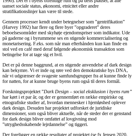
1990). Det er i byens offentlige rum og på dens pladser, at alle
uanset sociale status, økonomi, etnicitet eller andre
stratifikationslinjer kan være til stede.
Gennem processer kendt under betegnelser som ”gentrifikation”
(Harvey 1992) har flere og flere byer ”opgraderet” deres
beboelsesområder med skyhøje ejendomspriser som indikator. Ude
på gaderne og i byrummene ses en stigende kommercialisering og
monetarisering. F.eks. som når man efterhånden kun kan finde en
stol ved en café med deraf følgende økonomisk transaktion som
betingelse for at tage sig et hvil.
Det er på denne baggrund, at en stigende anvendelse af dark design
kan bekymre. Vi er inde og røre ved den demokratiske bys DNA,
når vi udgrænser de svageste samfundsgrupper fra at kunne finde ly
for natten, for at kunne bruge byens rum også til deres formål.
Forskningsprojektet ”
Dark Design – social eksklusion i byens rum”
har kørt i et par år, og der er gennemført en række empiriske og
etnografiske studier af, hvordan mennesker i hjemløshed oplever
dark design. Desuden har projektet udforsket de juridiske
dimensioner, som også bliver aktuelle, når de steder der er genstand
for dark design bliver omfattet af lovgivning mod
”utryghedsskabende lejrdannelse” og tiggeri.
Der foreligger en række resultater af projektet (se fx Jensen 2020,