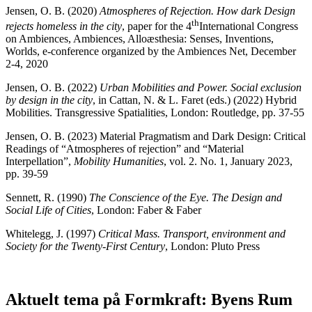
Jensen, O. B. (2020)
Atmospheres of Rejection. How dark Design
th
rejects homeless in the city
, paper for the 4
International Congress
on Ambiences, Ambiences, Alloæsthesia: Senses, Inventions,
Worlds, e-conference organized by the Ambiences Net, December
2-4, 2020
Jensen, O. B. (2022)
Urban Mobilities and Power. Social exclusion
by design in the city
, in Cattan, N. & L. Faret (eds.) (2022) Hybrid
Mobilities. Transgressive Spatialities, London: Routledge, pp. 37-55
Jensen, O. B. (2023) Material Pragmatism and Dark Design: Critical
Readings of “Atmospheres of rejection” and “Material
Interpellation”,
Mobility Humanities
, vol. 2. No. 1, January 2023,
pp. 39-59
Sennett, R. (1990)
The Conscience of the Eye. The Design and
Social Life of Cities
, London: Faber & Faber
Whitelegg, J. (1997)
Critical Mass. Transport, environment and
Society for the Twenty-First Century
, London: Pluto Press
Aktuelt tema på Formkraft: Byens Rum