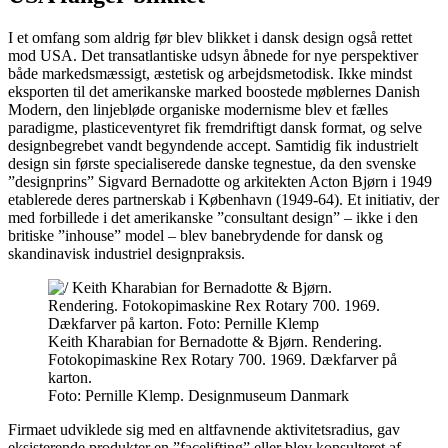
I et omfang som aldrig før blev blikket i dansk design også rettet
mod USA. Det transatlantiske udsyn åbnede for nye perspektiver
både markedsmæssigt, æstetisk og arbejdsmetodisk. Ikke mindst
eksporten til det amerikanske marked boostede møblernes Danish
Modern, den linjebløde organiske modernisme blev et fælles
paradigme, plasticeventyret fik fremdriftigt dansk format, og selve
designbegrebet vandt begyndende accept. Samtidig fik industrielt
design sin første specialiserede danske tegnestue, da den svenske
”designprins” Sigvard Bernadotte og arkitekten Acton Bjørn i 1949
etablerede deres partnerskab i København (1949-64). Et initiativ, der
med forbillede i det amerikanske ”consultant design” – ikke i den
britiske ”inhouse” model – blev banebrydende for dansk og
skandinavisk industriel designpraksis.
Keith Kharabian for Bernadotte & Bjørn. Rendering.
Fotokopimaskine Rex Rotary 700. 1969. Dækfarver på
karton.
Foto:
Pernille Klemp. Designmuseum Danmark
Firmaet udviklede sig med en altfavnende aktivitetsradius, gav
eksisterende produkter en ”facelifting” eller blev konsulteret af