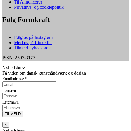
Til Annoncører
Privatlivs- og cookiepolitik
Følg Formkraft
Følg os på Instagram
Mød os på LinkedIn
Tilmeld nyhedsbrev
ISSN: 2597-3177
Nyhedsbrev
Få viden om dansk kunsthåndværk og design
Emailadresse
*
Fornavn
Efternavn
×
Nyhedsbrev