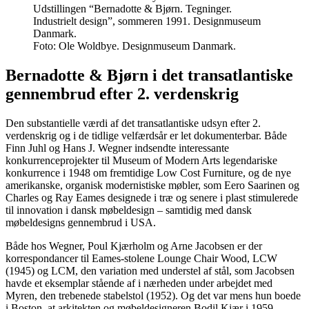
Udstillingen “Bernadotte & Bjørn. Tegninger.
Industrielt design”, sommeren 1991. Designmuseum
Danmark.
Foto:
Ole Woldbye. Designmuseum Danmark.
Bernadotte & Bjørn i det transatlantiske
gennembrud efter 2. verdenskrig
Den substantielle værdi af det transatlantiske udsyn efter 2.
verdenskrig og i de tidlige velfærdsår er let dokumenterbar. Både
Finn Juhl og Hans J. Wegner indsendte interessante
konkurrenceprojekter til Museum of Modern Arts legendariske
konkurrence i 1948 om fremtidige Low Cost Furniture, og de nye
amerikanske, organisk modernistiske møbler, som Eero Saarinen og
Charles og Ray Eames designede i træ og senere i plast stimulerede
til innovation i dansk møbeldesign – samtidig med dansk
møbeldesigns gennembrud i USA.
Både hos Wegner, Poul Kjærholm og Arne Jacobsen er der
korrespondancer til Eames-stolene Lounge Chair Wood, LCW
(1945) og LCM, den variation med understel af stål, som Jacobsen
havde et eksemplar stående af i nærheden under arbejdet med
Myren, den trebenede stabelstol (1952). Og det var mens hun boede
i Boston, at arkitekten og møbeldesigneren Bodil Kjær i 1959