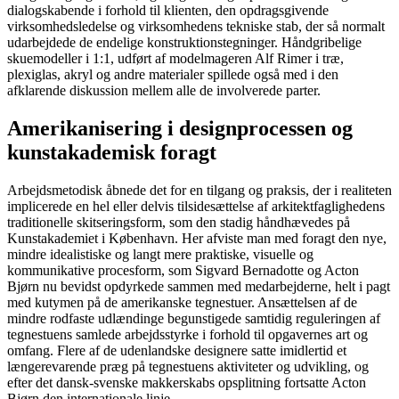
dialogskabende i forhold til klienten, den opdragsgivende
virksomhedsledelse og virksomhedens tekniske stab, der så normalt
udarbejdede de endelige konstruktionstegninger. Håndgribelige
skuemodeller i 1:1, udført af modelmageren Alf Rimer i træ,
plexiglas, akryl og andre materialer spillede også med i den
afklarende diskussion mellem alle de involverede parter.
Amerikanisering i designprocessen og
kunstakademisk foragt
Arbejdsmetodisk åbnede det for en tilgang og praksis, der i realiteten
implicerede en hel eller delvis tilsidesættelse af arkitektfaglighedens
traditionelle skitseringsform, som den stadig håndhævedes på
Kunstakademiet i København. Her afviste man med foragt den nye,
mindre idealistiske og langt mere praktiske, visuelle og
kommunikative procesform, som Sigvard Bernadotte og Acton
Bjørn nu bevidst opdyrkede sammen med medarbejderne, helt i pagt
med kutymen på de amerikanske tegnestuer. Ansættelsen af de
mindre rodfaste udlændinge begunstigede samtidig reguleringen af
tegnestuens samlede arbejdsstyrke i forhold til opgavernes art og
omfang. Flere af de udenlandske designere satte imidlertid et
længerevarende præg på tegnestuens aktiviteter og udvikling, og
efter det dansk-svenske makkerskabs opsplitning fortsatte Acton
Bjørn den internationale linje.