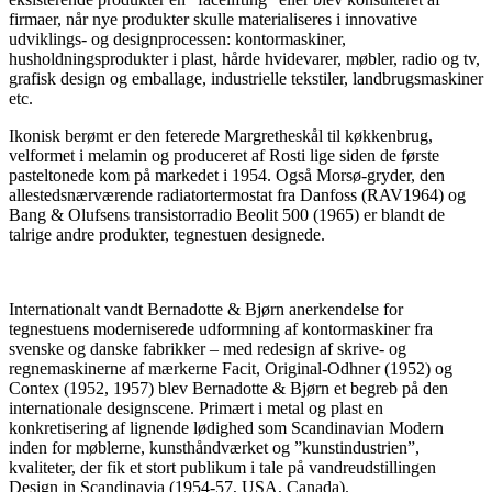
firmaer, når nye produkter skulle materialiseres i innovative
udviklings- og designprocessen: kontormaskiner,
husholdningsprodukter i plast, hårde hvidevarer, møbler, radio og tv,
grafisk design og emballage, industrielle tekstiler, landbrugsmaskiner
etc.
Ikonisk berømt er den feterede Margretheskål til køkkenbrug,
velformet i melamin og produceret af Rosti lige siden de første
pasteltonede kom på markedet i 1954. Også Morsø-gryder, den
allestedsnærværende radiatortermostat fra Danfoss (RAV1964) og
Bang & Olufsens transistorradio Beolit 500 (1965) er blandt de
talrige andre produkter, tegnestuen designede.
Internationalt vandt Bernadotte & Bjørn anerkendelse for
tegnestuens moderniserede udformning af kontormaskiner fra
svenske og danske fabrikker – med redesign af skrive- og
regnemaskinerne af mærkerne Facit, Original-Odhner (1952) og
Contex (1952, 1957) blev Bernadotte & Bjørn et begreb på den
internationale designscene. Primært i metal og plast en
konkretisering af lignende lødighed som Scandinavian Modern
inden for møblerne, kunsthåndværket og ”kunstindustrien”,
kvaliteter, der fik et stort publikum i tale på vandreudstillingen
Design in Scandinavia (1954-57, USA, Canada).