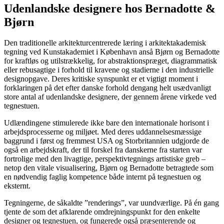
Udenlandske designere hos Bernadotte &
Bjørn
Den traditionelle arkitekturcentrerede læring i arkitektakademisk
tegning ved Kunstakademiet i København anså Bjørn og Bernadotte
for kraftløs og utilstrækkelig, for abstraktionspræget, diagrammatisk
eller rebusagtige i forhold til kravene og stadierne i den industrielle
designopgave. Deres kritiske synspunkt er et vigtigt moment i
forklaringen på det efter danske forhold dengang helt usædvanligt
store antal af udenlandske designere, der gennem årene virkede ved
tegnestuen.
Udlændingene stimulerede ikke bare den internationale horisont i
arbejdsprocesserne og miljøet. Med deres uddannelsesmæssige
baggrund i først og fremmest USA og Storbritannien udgjorde de
også en arbejdskraft, der til forskel fra danskerne fra starten var
fortrolige med den livagtige, perspektivtegnings artistiske greb –
netop den vitale visualisering, Bjørn og Bernadotte betragtede som
en nødvendig faglig kompetence både internt på tegnestuen og
eksternt.
Tegningerne, de såkaldte ”renderings”, var uundværlige. På én gang
tjente de som det afklarende omdrejningspunkt for den enkelte
designer og tegnestuen, og fungerede også præsenterende og