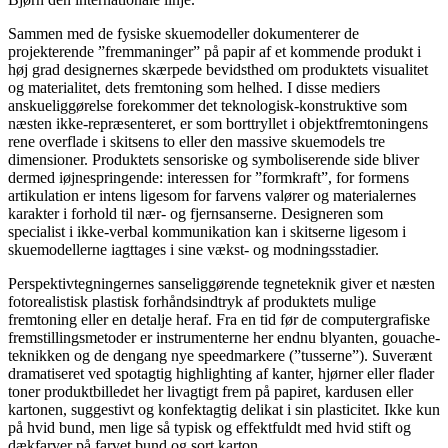
Sammen med de fysiske skuemodeller dokumenterer de
projekterende ”fremmaninger” på papir af et kommende produkt i
høj grad designernes skærpede bevidsthed om produktets visualitet
og materialitet, dets fremtoning som helhed. I disse mediers
anskueliggørelse forekommer det teknologisk-konstruktive som
næsten ikke-repræsenteret, er som borttryllet i objektfremtoningens
rene overflade i skitsens to eller den massive skuemodels tre
dimensioner. Produktets sensoriske og symboliserende side bliver
dermed iøjnespringende: interessen for ”formkraft”, for formens
artikulation er intens ligesom for farvens valører og materialernes
karakter i forhold til nær- og fjernsanserne. Designeren som
specialist i ikke-verbal kommunikation kan i skitserne ligesom i
skuemodellerne iagttages i sine vækst- og modningsstadier.
Perspektivtegningernes sanseliggørende tegneteknik giver et næsten
fotorealistisk plastisk forhåndsindtryk af produktets mulige
fremtoning eller en detalje heraf. Fra en tid før de computergrafiske
fremstillingsmetoder er instrumenterne her endnu blyanten, gouache-
teknikken og de dengang nye speedmarkere (”tusserne”). Suverænt
dramatiseret ved spotagtig highlighting af kanter, hjørner eller flader
toner produktbilledet her livagtigt frem på papiret, kardusen eller
kartonen, suggestivt og konfektagtig delikat i sin plasticitet. Ikke kun
på hvid bund, men lige så typisk og effektfuldt med hvid stift og
dækfarver på farvet bund og sort karton.