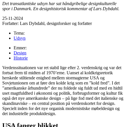
Det transatlantiske udsyn har sat håndgribelige designkulturelle
spor i Danmark.
En designhistorisk kommentar af Lars Dybdahl.
25-11-2024
Forfatter:
Lars Dybdahl, designforsker og forfatter
Tema:
Udsyn
Emner:
Design
Historie
Verdenssituationen var ret stabil lige efter 2. verdenskrig og var det
fortsat frem til midten af 1970’erne. Uanset al koldkrigsretorik
herskede stiltiende enighed mellem stormagterne USA og
Sovjetunionen om at føre den kolde krig som en ”kold fred”. I det
”amerikanske århundrede” der nu foldede sig fuldt ud med en hidtil
uset magtfuldhed i økonomi og politik, forbrugsformer og kultur fik
også det nye amerikanske design – på lige fod med det italienske og
skandinaviske – en central position på verdenskortet for design.
Specielt inden for det nye organisk modernistiske møbeldesign og
det industrielle produktdesign.
USA fanger blikket