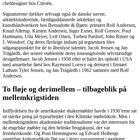
chefdesigner hos Citroën.
Signaturerne dækker selvsagt også de danske navne,
arkitektstuderende, færdiguddannede arkitekter og
kunsthåndværkere hos Bernadotte & Bjørn: primært Rolf Andersen,
Knud Allerup, Kirsten Andersen, Inger Exner, Rolf Grenov, Poul
Hartmann, Ulla Meyer, Leif Olsen, Torben Pardorf, John Rimer og
J. Weisdorf. Og deres flerårige indsats på tegnestuen blev
udgangspunktet for de to åbenlyse talenter, Jacob Jensen og Jan
Trägårdh, der senere etablerede deres toneangivende selvstændige
designfirmaer. Jacob Jensen i 1958 efter et halvt års ophold i USA
med ansættelse først hos Raymond Loewy og dernæst i firmaet
Latham Tyler Jensen, og Jan Trägårdh i 1962 sammen med Rolf
Andersen.
To fløje og derimellem – tilbageblik på
mellemkrigstiden
Indflydelsen fra de amerikanske shakermøbler havde i 1930’erne sat
sit stærke præg på typearbejdet i den Klintske møbelskole. Men i
mellemkrigstidens akademiske traditionalisme var det interessen for
de engelske møbler og den britiske brugskunst, der var
fremherskende. Og Poul Henningsens og Edvard Heibergs
samtidige kulturradikale fløj var i deres engagement i moderne