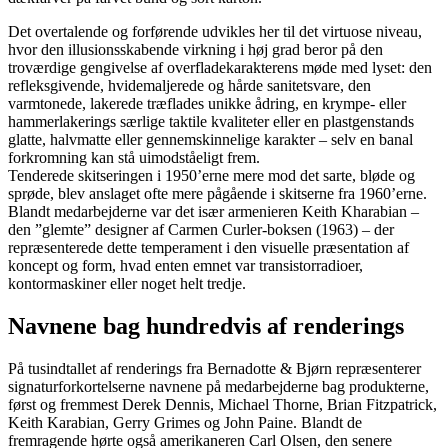
Det overtalende og forførende udvikles her til det virtuose niveau,
hvor den illusionsskabende virkning i høj grad beror på den
troværdige gengivelse af overfladekarakterens møde med lyset: den
refleksgivende, hvidemaljerede og hårde sanitetsvare, den
varmtonede, lakerede træflades unikke ådring, en krympe- eller
hammerlakerings særlige taktile kvaliteter eller en plastgenstands
glatte, halvmatte eller gennemskinnelige karakter – selv en banal
forkromning kan stå uimodståeligt frem.
Tenderede skitseringen i 1950’erne mere mod det sarte, bløde og
sprøde, blev anslaget ofte mere pågående i skitserne fra 1960’erne.
Blandt medarbejderne var det især armenieren Keith Kharabian –
den ”glemte” designer af Carmen Curler-boksen (1963) – der
repræsenterede dette temperament i den visuelle præsentation af
koncept og form, hvad enten emnet var transistorradioer,
kontormaskiner eller noget helt tredje.
Navnene bag hundredvis af renderings
På tusindtallet af renderings fra Bernadotte & Bjørn repræsenterer
signaturforkortelserne navnene på medarbejderne bag produkterne,
først og fremmest Derek Dennis, Michael Thorne, Brian Fitzpatrick,
Keith Karabian, Gerry Grimes og John Paine. Blandt de
fremragende hørte også amerikaneren Carl Olsen, den senere