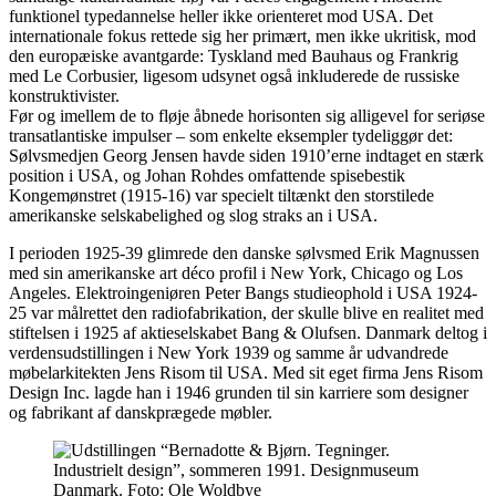
funktionel typedannelse heller ikke orienteret mod USA. Det
internationale fokus rettede sig her primært, men ikke ukritisk, mod
den europæiske avantgarde: Tyskland med Bauhaus og Frankrig
med Le Corbusier, ligesom udsynet også inkluderede de russiske
konstruktivister.
Før og imellem de to fløje åbnede horisonten sig alligevel for seriøse
transatlantiske impulser – som enkelte eksempler tydeliggør det:
Sølvsmedjen Georg Jensen havde siden 1910’erne indtaget en stærk
position i USA, og Johan Rohdes omfattende spisebestik
Kongemønstret (1915-16) var specielt tiltænkt den storstilede
amerikanske selskabelighed og slog straks an i USA.
I perioden 1925-39 glimrede den danske sølvsmed Erik Magnussen
med sin amerikanske art déco profil i New York, Chicago og Los
Angeles. Elektroingeniøren Peter Bangs studieophold i USA 1924-
25 var målrettet den radiofabrikation, der skulle blive en realitet med
stiftelsen i 1925 af aktieselskabet Bang & Olufsen. Danmark deltog i
verdensudstillingen i New York 1939 og samme år udvandrede
møbelarkitekten Jens Risom til USA. Med sit eget firma Jens Risom
Design Inc. lagde han i 1946 grunden til sin karriere som designer
og fabrikant af danskprægede møbler.