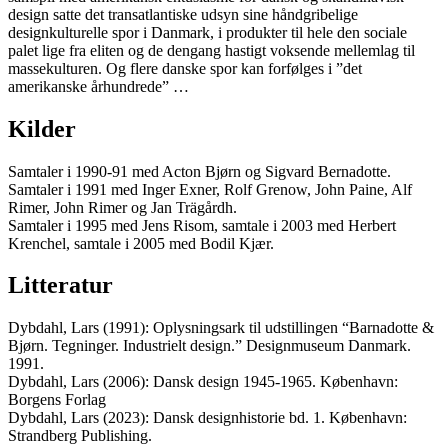
design satte det transatlantiske udsyn sine håndgribelige
designkulturelle spor i Danmark, i produkter til hele den sociale
palet lige fra eliten og de dengang hastigt voksende mellemlag til
massekulturen. Og flere danske spor kan forfølges i ”det
amerikanske århundrede” …
Kilder
Samtaler i 1990-91 med Acton Bjørn og Sigvard Bernadotte.
Samtaler i 1991 med Inger Exner, Rolf Grenow, John Paine, Alf
Rimer, John Rimer og Jan Trägårdh.
Samtaler i 1995 med Jens Risom, samtale i 2003 med Herbert
Krenchel, samtale i 2005 med Bodil Kjær.
Litteratur
Dybdahl, Lars (1991): Oplysningsark til udstillingen “Barnadotte &
Bjørn. Tegninger. Industrielt design.” Designmuseum Danmark.
1991.
Dybdahl, Lars (2006): Dansk design 1945-1965. København:
Borgens Forlag
Dybdahl, Lars (2023): Dansk designhistorie bd. 1. København:
Strandberg Publishing.