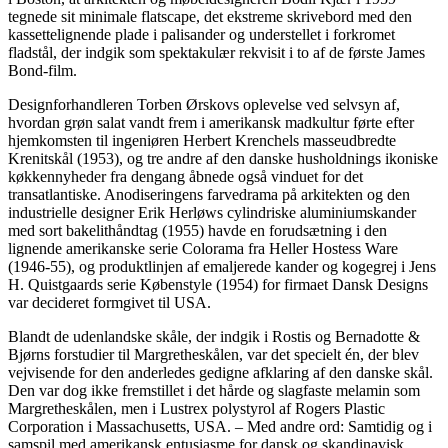
tegnede sit minimale flatscape, det ekstreme skrivebord med den
kassettelignende plade i palisander og understellet i forkromet
fladstål, der indgik som spektakulær rekvisit i to af de første James
Bond-film.
Designforhandleren Torben Ørskovs oplevelse ved selvsyn af,
hvordan grøn salat vandt frem i amerikansk madkultur førte efter
hjemkomsten til ingeniøren Herbert Krenchels masseudbredte
Krenitskål (1953), og tre andre af den danske husholdnings ikoniske
køkkennyheder fra dengang åbnede også vinduet for det
transatlantiske. Anodiseringens farvedrama på arkitekten og den
industrielle designer Erik Herløws cylindriske aluminiumskander
med sort bakelithåndtag (1955) havde en forudsætning i den
lignende amerikanske serie Colorama fra Heller Hostess Ware
(1946-55), og produktlinjen af emaljerede kander og kogegrej i Jens
H. Quistgaards serie Købenstyle (1954) for firmaet Dansk Designs
var decideret formgivet til USA.
Blandt de udenlandske skåle, der indgik i Rostis og Bernadotte &
Bjørns forstudier til Margretheskålen, var det specielt én, der blev
vejvisende for den anderledes gedigne afklaring af den danske skål.
Den var dog ikke fremstillet i det hårde og slagfaste melamin som
Margretheskålen, men i Lustrex polystyrol af Rogers Plastic
Corporation i Massachusetts, USA. – Med andre ord: Samtidig og i
samspil med amerikansk entusiasme for dansk og skandinavisk