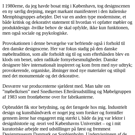
I 1980erne, da jeg havde bosat mig i København, tog designscenen
en ny særlig drejning, meget markant manifesteret i den italienske
Memphisgruppes arbejder. Det var en anden type modernisme, et
både kritisk og dekorativt statement til hvordan vi opfatter møbler og
produktdesign -hvilke behov de skal opfylde, ikke kun funktionen,
men også sociale og psykologiske.
Provokationen i denne bevægelse var befriende også i forhold til
den danske designscene. Her var fokus stadig på den danske
møbeltradition, som alle forholdt sig til og som efterhånden blev en
klods om benet, uden radikale fornyelsesmuligheder. Danske
designere blev internationalt inspireret og kom frem med nye udtryk;
provokerende, organiske, åbninger mod nye materialer og stilspil
med det monumentale og det dekorative.
Desværre var producenterne sjældent med. Man talte om
”møbelkrisen” med Snedkernes Efterårsudstilling og Møbelgruppen
af 1983 som frontløberne over for fabrikanterne.
Opbruddet fik stor betydning, og det fængede hos mig. Industrielt
design og kunsthåndværk er noget jeg som forsker og formidler
gennem årene har engageret mig stærkt i, både da jeg var lektor i
designhistorie og -teori ved Københavns Universitet – og i mit
kuratoriske arbejde med udstillinger på først og fremmest
Designmuseum Danmark og Sophienholm. Undervisningen af de