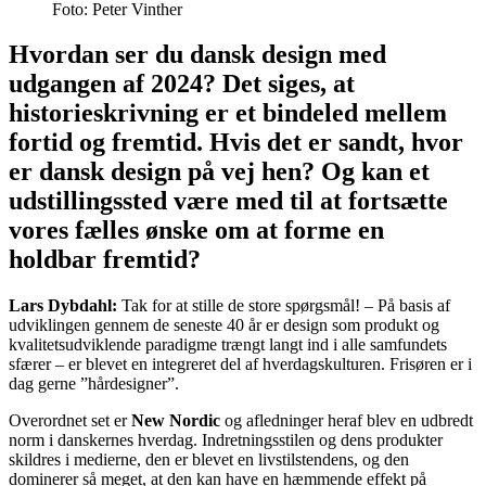
Foto:
Peter Vinther
Hvordan ser du dansk design med
udgangen af 2024? Det siges, at
historieskrivning er et bindeled mellem
fortid og fremtid. Hvis det er sandt, hvor
er dansk design på vej hen? Og kan et
udstillingssted være med til at fortsætte
vores fælles ønske om at forme en
holdbar fremtid?
Lars Dybdahl:
Tak for at stille de store spørgsmål! – På basis af
udviklingen gennem de seneste 40 år er design som produkt og
kvalitetsudviklende paradigme trængt langt ind i alle samfundets
sfærer – er blevet en integreret del af hverdagskulturen. Frisøren er i
dag gerne ”hårdesigner”.
Overordnet set er
New Nordic
og afledninger heraf blev en udbredt
norm i danskernes hverdag. Indretningsstilen og dens produkter
skildres i medierne, den er blevet en livstilstendens, og den
dominerer så meget, at den kan have en hæmmende effekt på