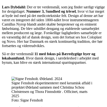
Lars Dybdahl:
Der er tre verdensmål, som jeg finder særligt vigtige
for designfaget.
Nummer 3, Sundhed og trivsel
, hvor vi har meget
at byde ind med på det medicotekniske felt. Design af denne art har
været en integreret del siden 1800-tallet hvor instrumentmageren
Camillus Nyrop blandt andet skabte benproteser og en eminent
fødselstang. De blev udstillet dengang og etablerede samarbejdet
mellem producent og læge. Forskellige fagligheders samarbejde er
en væsentlig del af dansk design, som det fortsat ses hos Coloplast
og Novo. Her har Danmark en stærk kontinuerlig tradition, der bør
fortsættes og videreudvikles.
Så er der verdensmål
11 med fokus på Bæredygtige byer og
lokalsamfund.
Hvor dansk design, i særdeleshed i arbejdet med
byrum, kan blive en stærk international sparringspartner.
Signe Fensholt eksperimenterer med keramisk affald i
projektet Ødeland sammen med Christina Schou
Christensen og Thora Finnsdottir . Officinet, marts
2025
Foto:
Signe Fensholt