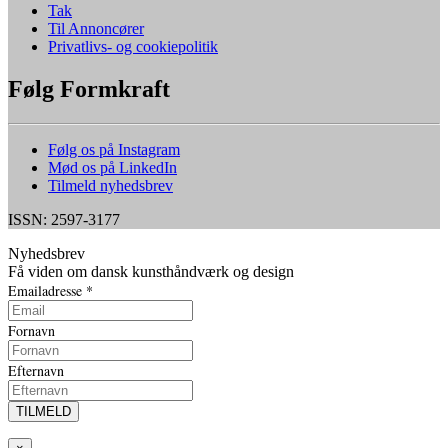
Tak
Til Annoncører
Privatlivs- og cookiepolitik
Følg Formkraft
Følg os på Instagram
Mød os på LinkedIn
Tilmeld nyhedsbrev
ISSN: 2597-3177
Nyhedsbrev
Få viden om dansk kunsthåndværk og design
Emailadresse
*
Fornavn
Efternavn