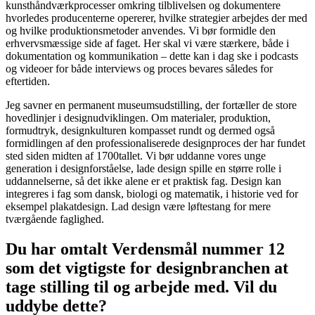
kunsthåndværkprocesser omkring tilblivelsen og dokumentere
hvorledes producenterne opererer, hvilke strategier arbejdes der med
og hvilke produktionsmetoder anvendes. Vi bør formidle den
erhvervsmæssige side af faget. Her skal vi være stærkere, både i
dokumentation og kommunikation – dette kan i dag ske i podcasts
og videoer for både interviews og proces bevares således for
eftertiden.
Jeg savner en permanent museumsudstilling, der fortæller de store
hovedlinjer i designudviklingen. Om materialer, produktion,
formudtryk, designkulturen kompasset rundt og dermed også
formidlingen af den professionaliserede designproces der har fundet
sted siden midten af 1700tallet. Vi bør uddanne vores unge
generation i designforståelse, lade design spille en større rolle i
uddannelserne, så det ikke alene er et praktisk fag. Design kan
integreres i fag som dansk, biologi og matematik, i historie ved for
eksempel plakatdesign. Lad design være løftestang for mere
tværgående faglighed.
Du har omtalt Verdensmål nummer 12
som det vigtigste for designbranchen at
tage stilling til og arbejde med. Vil du
uddybe dette?