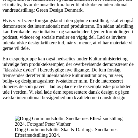
et initiativ, hvor de ansætter kuratorer til at skabe en international
vandreudstilling: Green Design Denmark.
Hvis vi vil være foregangsland i den grønne omstilling, skal vi også
demonstrere det internationalt med produkterne. En sådan udstilling
kan fremkalde nye initiativer og samarbejder. Igen er formidlingen i
podcast, videoer og sociale medier en vigtig del. Lad os invitere
udenlandske designkritikere ind, når vi mener, at vi har materiale vi
gerne vil dele.
En ekspertgruppe kan også nedsættes under Kulturministeriet og
udvælge fem produkteksempler, der overbevisende demonstrerer de
”klassiske dyder” i bæredygtige nye tilgange. De fem forslag
fremsendes derefter til udenlandske kulturinstitutioner, museer,
bolig- og designmagasiner, tv-stationer m.m. Er de interesseret
doneres de som gaver – lad os placere de eksemplariske produkter
ude i verden. Vi skal lade dem repræsentere dansk design og igen
vække international bevågenhed om kvaliteterne i dansk design.
Dögg Gudmundsdottir. Skat & Darlings. Snedkernes
Efterårsudstilling 2024.