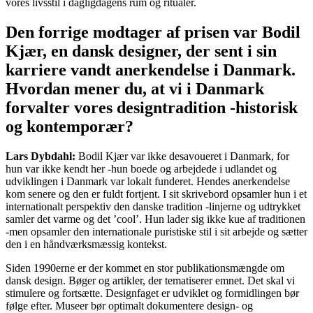
vores livsstil i dagligdagens rum og ritualer.
Den forrige modtager af prisen var Bodil
Kjær, en dansk designer, der sent i sin
karriere vandt anerkendelse i Danmark.
Hvordan mener du, at vi i Danmark
forvalter vores designtradition -historisk
og kontemporær?
Lars Dybdahl:
Bodil Kjær var ikke desavoueret i Danmark, for
hun var ikke kendt her -hun boede og arbejdede i udlandet og
udviklingen i Danmark var lokalt funderet. Hendes anerkendelse
kom senere og den er fuldt fortjent. I sit skrivebord opsamler hun i et
internationalt perspektiv den danske tradition -linjerne og udtrykket
samler det varme og det ’cool’. Hun lader sig ikke kue af traditionen
-men opsamler den internationale puristiske stil i sit arbejde og sætter
den i en håndværksmæssig kontekst.
Siden 1990erne er der kommet en stor publikationsmængde om
dansk design. Bøger og artikler, der tematiserer emnet. Det skal vi
stimulere og fortsætte. Designfaget er udviklet og formidlingen bør
følge efter. Museer bør optimalt dokumentere design- og