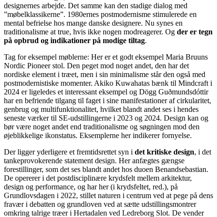
designernes arbejde. Det samme kan den stadige dialog med
”møbelklassikerne”. 1980ernes postmodernisme stimulerede en
mental befrielse hos mange danske designere. Nu synes en
traditionalisme at true, hvis ikke nogen modreagerer. Og
der er tegn
på opbrud og indikationer på modige tiltag
.
Tag for eksempel møblerne: Her er et godt eksempel Maria Bruuns
Nordic Pioneer stol. Den peget mod noget andet, den har det
nordiske element i træet, men i sin minimalisme står den også med
postmodernistiske momenter. Akiko Kuwahatas bænk til Mindcraft i
2024 er ligeledes et interessant eksempel og Dögg Guðmundsdóttir
har en befriende tilgang til faget i sine manifestationer af cirkularitet,
genbrug og multifunktionalitet, hvilket blandt andet ses i hendes
seneste værker til SE-udstillingerne i 2023 og 2024. Design kan og
bør være noget andet end traditionalisme og søgningen mod den
øjeblikkelige ikonstatus. Eksemplerne her indikerer fornyelse.
Der ligger yderligere et fremtidsrettet syn i
det kritiske design
, i det
tankeprovokerende statement design. Her anfægtes gængse
forestillinger, som det ses blandt andet hos duoen Benandsebastian.
De opererer i det postdisciplinære krydsfelt mellem arkitektur,
design og performance, og har her (i krydsfeltet, red.), på
Grundlovsdagen i 2022, stillet naturen i centrum ved at pege på dens
fravær i debatten og grundloven ved at sætte udstillingsmontrer
omkring talrige træer i Hertadalen ved Ledreborg Slot. De vender