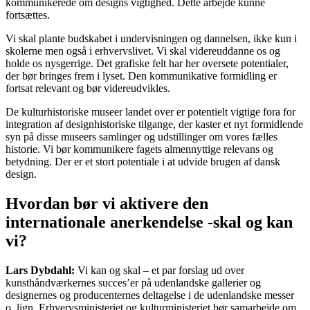
kommunikerede om designs vigtighed. Dette arbejde kunne
fortsættes.
Vi skal plante budskabet i undervisningen og dannelsen, ikke kun i
skolerne men også i erhvervslivet. Vi skal videreuddanne os og
holde os nysgerrige. Det grafiske felt har her oversete potentialer,
der bør bringes frem i lyset. Den kommunikative formidling er
fortsat relevant og bør videreudvikles.
De kulturhistoriske museer landet over er potentielt vigtige fora for
integration af designhistoriske tilgange, der kaster et nyt formidlende
syn på disse museers samlinger og udstillinger om vores fælles
historie. Vi bør kommunikere fagets almennyttige relevans og
betydning. Der er et stort potentiale i at udvide brugen af dansk
design.
Hvordan bør vi aktivere den
internationale anerkendelse -skal og kan
vi?
Lars Dybdahl:
Vi kan og skal – et par forslag ud over
kunsthåndværkernes succes’er på udenlandske gallerier og
designernes og producenternes deltagelse i de udenlandske messer
o. lign. Erhvervsministeriet og kulturministeriet bør samarbejde om