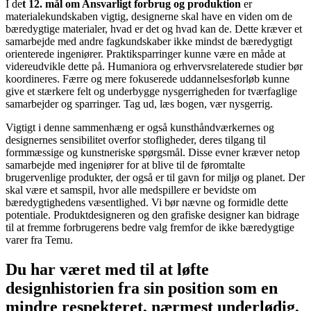
I de
t 12. mål om Ansvarligt forbrug og produktion
er
materialekundskaben vigtig, designerne skal have en viden om de
bæredygtige materialer, hvad er det og hvad kan de. Dette kræver et
samarbejde med andre fagkundskaber ikke mindst de bæredygtigt
orienterede ingeniører. Praktiksparringer kunne være en måde at
videreudvikle dette på. Humaniora og erhvervsrelaterede studier bør
koordineres. Færre og mere fokuserede uddannelsesforløb kunne
give et stærkere felt og underbygge nysgerrigheden for tværfaglige
samarbejder og sparringer. Tag ud, læs bogen, vær nysgerrig.
Vigtigt i denne sammenhæng er også kunsthåndværkernes og
designernes sensibilitet overfor stofligheder, deres tilgang til
formmæssige og kunstneriske spørgsmål. Disse evner kræver netop
samarbejde med ingeniører for at blive til de føromtalte
brugervenlige produkter, der også er til gavn for miljø og planet. Der
skal være et samspil, hvor alle medspillere er bevidste om
bæredygtighedens væsentlighed. Vi bør nævne og formidle dette
potentiale. Produktdesigneren og den grafiske designer kan bidrage
til at fremme forbrugerens bedre valg fremfor de ikke bæredygtige
varer fra Temu.
Du har været med til at løfte
designhistorien fra sin position som en
mindre respekteret, nærmest underlødig,