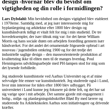
design -hvornår blev du bevidst om
vigtigheden og din rolle i formidlingen?
Lars Dybdahl:
Min bevidsthed om designs vigtighed blev etableret
i 1970erne. Samtidig med, at jeg især interesserede mig for
byplanlægning og arkitektur efter 1800 blev design og
kunsthåndværk tidligt et vitalt felt for mig i min studietid. De tre
hovedeksempler, der især tiltrak mig var: for det første William
Morris og hans sociale drøm om arbejdets forædling gennem især
håndværket. For det andet det ornamentale frigearede opbrud i art
nouveau / jugendstilen omkring 1900 og for det tredje det
industrielle saglige design – den masseorienterede produktion af
kvalitetsting ikke til eliten men til de manges hverdag. Poul
Henningsens udviklingsarbejde med PH-lampen stod for mig som
det lysende forbillede.
Jeg studerede kunsthistorie ved Aarhus Universitet og et af mine
selvvalgte frie emner var kunstindustrielt. Jeg studerede også i Lund,
hvor min interesse for tiden efter 1800 blev udbygget. På
universitetet i Lund kunne jeg fokusere på dette felt, og det har sat
sig varige spor i mit arbejde. Det samme gjorde mit engagement i
bolig-, miljø- og planlægningstidsskriftet Blød By med lærere og
studerende fra Arkitektskolen Aarhus som initiativtagere og drivende
kræfter.