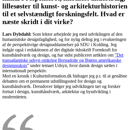
lillesøster til kunst- og arkitekturhistorien
til et selvstændigt forskningsfelt. Hvad er
næste skridt i dit virke?
Lars Dybdahl:
Som lektor arbejdede jeg med udviklingen af den
humanistiske designfaglighed, og for nylig deltog jeg i evalueringen
af de perspektivrige designuddannelser på SDU i Kolding. Jeg
indgår også i redaktionen af det digitale tidsskrift Formkraft for
kunsthåndværk og design, og har sidst publiceret artiklen om
”Det
transatlantiske udsyn omkring Bernadotte og Bjørns amerikanske
designpraksis
” under temaet Udsyn, hvor dansk design sættes i
internationalt perspektiv.
Med en kronik i Kulturinformation.dk bidrager jeg p.t. til at genåbne
debatten om et permanent udstillingssted for design og
kunsthåndværk. Derudover følger jeg udviklingen tæt og forsker
fortsat i design, kunsthåndværk, arkitektur og byudvikling i
moderniteten.