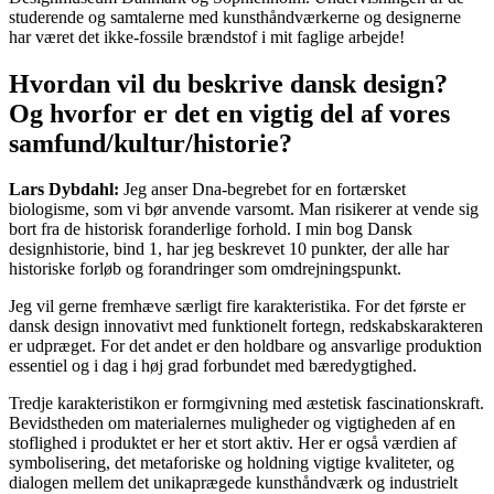
studerende og samtalerne med kunsthåndværkerne og designerne
har været det ikke-fossile brændstof i mit faglige arbejde!
Hvordan vil du beskrive dansk design?
Og hvorfor er det en vigtig del af vores
samfund/kultur/historie?
Lars Dybdahl:
Jeg anser Dna-begrebet for en fortærsket
biologisme, som vi bør anvende varsomt. Man risikerer at vende sig
bort fra de historisk foranderlige forhold. I min bog Dansk
designhistorie, bind 1, har jeg beskrevet 10 punkter, der alle har
historiske forløb og forandringer som omdrejningspunkt.
Jeg vil gerne fremhæve særligt fire karakteristika. For det første er
dansk design innovativt med funktionelt fortegn, redskabskarakteren
er udpræget. For det andet er den holdbare og ansvarlige produktion
essentiel og i dag i høj grad forbundet med bæredygtighed.
Tredje karakteristikon er formgivning med æstetisk fascinationskraft.
Bevidstheden om materialernes muligheder og vigtigheden af en
stoflighed i produktet er her et stort aktiv. Her er også værdien af
symbolisering, det metaforiske og holdning vigtige kvaliteter, og
dialogen mellem det unikaprægede kunsthåndværk og industrielt