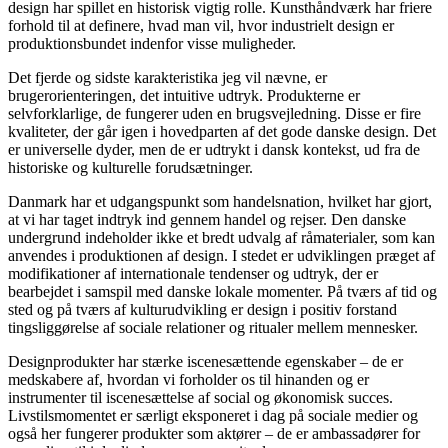
design har spillet en historisk vigtig rolle. Kunsthåndværk har friere
forhold til at definere, hvad man vil, hvor industrielt design er
produktionsbundet indenfor visse muligheder.
Det fjerde og sidste karakteristika jeg vil nævne, er
brugerorienteringen, det intuitive udtryk. Produkterne er
selvforklarlige, de fungerer uden en brugsvejledning. Disse er fire
kvaliteter, der går igen i hovedparten af det gode danske design. Det
er universelle dyder, men de er udtrykt i dansk kontekst, ud fra de
historiske og kulturelle forudsætninger.
Danmark har et udgangspunkt som handelsnation, hvilket har gjort,
at vi har taget indtryk ind gennem handel og rejser. Den danske
undergrund indeholder ikke et bredt udvalg af råmaterialer, som kan
anvendes i produktionen af design. I stedet er udviklingen præget af
modifikationer af internationale tendenser og udtryk, der er
bearbejdet i samspil med danske lokale momenter. På tværs af tid og
sted og på tværs af kulturudvikling er design i positiv forstand
tingsliggørelse af sociale relationer og ritualer mellem mennesker.
Designprodukter har stærke iscenesættende egenskaber – de er
medskabere af, hvordan vi forholder os til hinanden og er
instrumenter til iscenesættelse af social og økonomisk succes.
Livstilsmomentet er særligt eksponeret i dag på sociale medier og
også her fungerer produkter som aktører – de er ambassadører for