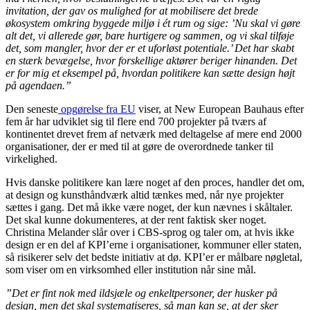
invitation, der gav os mulighed for at mobilisere det brede
økosystem omkring byggede miljø i ét rum og sige: ’Nu skal vi gøre
alt det, vi allerede gør, bare hurtigere og sammen, og vi skal tilføje
det, som mangler, hvor der er et uforløst potentiale.’ Det har skabt
en stærk bevægelse, hvor forskellige aktører beriger hinanden. Det
er for mig et eksempel på, hvordan politikere kan sætte design højt
på agendaen.”
Den seneste
opgørelse fra EU
viser, at New European Bauhaus efter
fem år har udviklet sig til flere end 700 projekter på tværs af
kontinentet drevet frem af netværk med deltagelse af mere end 2000
organisationer, der er med til at gøre de overordnede tanker til
virkelighed.
Hvis danske politikere kan lære noget af den proces, handler det om,
at design og kunsthåndværk altid tænkes med, når nye projekter
sættes i gang. Det må ikke være noget, der kun nævnes i skåltaler.
Det skal kunne dokumenteres, at der rent faktisk sker noget.
Christina Melander slår over i CBS-sprog og taler om, at hvis ikke
design er en del af KPI’erne i organisationer, kommuner eller staten,
så risikerer selv det bedste initiativ at dø. KPI’er er målbare nøgletal,
som viser om en virksomhed eller institution når sine mål.
”Det er fint nok med ildsjæle og enkeltpersoner, der husker på
design, men det skal systematiseres, så man kan se, at der sker