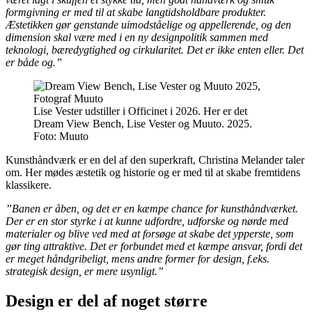
formgivning er med til at skabe langtidsholdbare produkter.
Æstetikken gør genstande uimodståelige og appellerende, og den
dimension skal være med i en ny designpolitik sammen med
teknologi, bæredygtighed og cirkularitet. Det er ikke enten eller. Det
er både og.”
Lise Vester udstiller i Officinet i 2026. Her er det
Dream View Bench, Lise Vester og Muuto. 2025.
Foto:
Muuto
Kunsthåndværk er en del af den superkraft, Christina Melander taler
om. Her mødes æstetik og historie og er med til at skabe fremtidens
klassikere.
”Banen er åben, og det er en kæmpe chance for kunsthåndværket.
Der er en stor styrke i at kunne udfordre, udforske og nørde med
materialer og blive ved med at forsøge at skabe det ypperste, som
gør ting attraktive. Det er forbundet med et kæmpe ansvar, fordi det
er meget håndgribeligt, mens andre former for design, f.eks.
strategisk design, er mere usynligt.”
Design er del af noget større