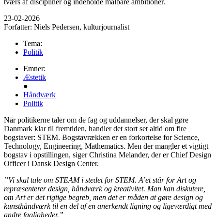
tværs af discipliner og indeholde målbare ambitioner.
23-02-2026
Forfatter:
Niels Pedersen, kulturjournalist
Tema:
Politik
Emner:
Æstetik
●
Håndværk
Politik
Når politikerne taler om de fag og uddannelser, der skal gøre
Danmark klar til fremtiden, handler det stort set altid om fire
bogstaver: STEM. Bogstavrækken er en forkortelse for Science,
Technology, Engineering, Mathematics. Men der mangler et vigtigt
bogstav i opstillingen, siger Christina Melander, der er Chief Design
Officer i Dansk Design Center.
”Vi skal tale om STEAM i stedet for STEM. A’et står for Art og
repræsenterer design, håndværk og kreativitet. Man kan diskutere,
om Art er det rigtige begreb, men det er måden at gøre design og
kunsthåndværk til en del af en anerkendt ligning og ligeværdigt med
andre fagligheder.”