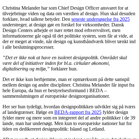
Christina Melander har som Chief Design Officer ansvaret for at
tilvejebringe viden og data om værdien af design. Hun skal desuden
forklare, hvad tallene betyder. Den
seneste undersøgelse fra 2025
understreger, at design gør en forskel for virksomheder. Dansk
Design Centers arbejde er især rettet mod erhvervslivet, men
informationerne går også til det politiske system, som får at vide, at
der er meget at vinde, når design og kunsthåndværk bliver tænkt ind
i alle beslutningsprocesser.
”Det er ikke nok at have en isoleret designpolitik. Området skal
være del af initiativer inden for bl.a. cirkulær økonomi,
digitalisering og miljø,”
forklarer hun.
Det er ikke kun herhjemme, man er opmærksom på dette samspil
mellem design og andre discipliner. Christina Melander får input fra
hele Europa, da hun er bestyrelsesformand i BEDA –
sammenslutningen af europæiske designorganisationer.
Her ser hun tydeligt, hvordan designpolitikken udvikler sig på tværs
af landegrænser. Ifølge en
BEDA-rapport fra 2025
fylder design
fylder mere og mere som en integreret del af andre politikker i de 39
lande, man har undersøgt. Men kun to europæiske nationer har for
tiden en dedikereret designpolitik: Island og Letland.