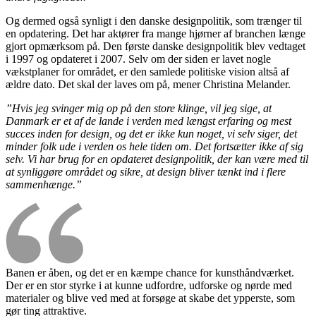
Og dermed også synligt i den danske designpolitik, som trænger til
en opdatering. Det har aktører fra mange hjørner af branchen længe
gjort opmærksom på. Den første danske designpolitik blev vedtaget
i 1997 og opdateret i 2007. Selv om der siden er lavet nogle
vækstplaner for området, er den samlede politiske vision altså af
ældre dato. Det skal der laves om på, mener Christina Melander.
”Hvis jeg svinger mig op på den store klinge, vil jeg sige, at
Danmark er et af de lande i verden med længst erfaring og mest
succes inden for design, og det er ikke kun noget, vi selv siger, det
minder folk ude i verden os hele tiden om. Det fortsætter ikke af sig
selv. Vi har brug for en opdateret designpolitik, der kan være med til
at synliggøre området og sikre, at design bliver tænkt ind i flere
sammenhænge.”
Banen er åben, og det er en kæmpe chance for kunsthåndværket.
Der er en stor styrke i at kunne udfordre, udforske og nørde med
materialer og blive ved med at forsøge at skabe det ypperste, som
gør ting attraktive.