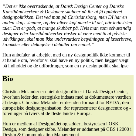
”Det er ikke overraskende, at Dansk Design Center og Danske
Kunsthåndværkere & Designere skubber på for at få opdateret
designpolitikken. Det ved man på Christiansborg, men DI har en
anden slags stemme, og der bliver lagt mærke til det, når industrien
taler. Det er godt, at mange skubber på. Hvis man som selvstændig
designer eller kunsthåndværker ønsker at være med til at påvirke
udviklingen, skal man ikke undervurdere betydningen af læserbreve,
kronikker eller deltagelse i debatter om emnet.”
Hun anbefaler, at arbejdet med en ny designpolitik ikke kommer til
at handle om, hvorfor vi skal have en ny politik, men lægger vægt
på indholdet og de udfordringer, som en ny designpolitik skal løse.
Bio
Christina Melander er chief design officer i Dansk Design Center,
hvor hun leder den strategiske indsats med at dokumentere værdien
af design. Christina Melander er desuden formand for BEDA, den
europæiske designorganisation, der repræsenterer designcentre og -
foreninger på tværs af de fleste lande i Europa.
Hun er medlem af Designrådet og sidder i bestyrelsen i OSK
Design, som designer skibe. Melander er uddannet på CBS i 2000 i
Design & Communication Management.