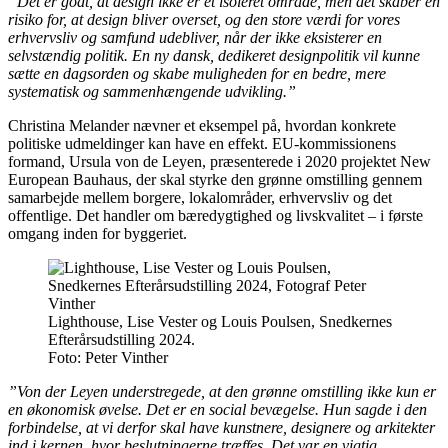
”Det er godt, at design ikke er et isoleret område, men det skaber en
risiko for, at design bliver overset, og den store værdi for vores
erhvervsliv og samfund udebliver, når der ikke eksisterer en
selvstændig politik. En ny dansk, dedikeret designpolitik vil kunne
sætte en dagsorden og skabe muligheden for en bedre, mere
systematisk og sammenhængende udvikling.”
Christina Melander nævner et eksempel på, hvordan konkrete
politiske udmeldinger kan have en effekt. EU-kommissionens
formand, Ursula von de Leyen, præsenterede i 2020 projektet New
European Bauhaus, der skal styrke den grønne omstilling gennem
samarbejde mellem borgere, lokalområder, erhvervsliv og det
offentlige. Det handler om bæredygtighed og livskvalitet – i første
omgang inden for byggeriet.
Lighthouse, Lise Vester og Louis Poulsen, Snedkernes
Efterårsudstilling 2024.
Foto:
Peter Vinther
”Von der Leyen understregede, at den grønne omstilling ikke kun er
en økonomisk øvelse. Det er en social bevægelse. Hun sagde i den
forbindelse, at vi derfor skal have kunstnere, designere og arkitekter
ind i kernen, hvor beslutningerne træffes. Det var en vigtig