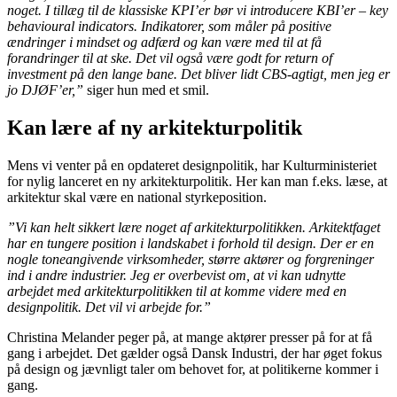
noget. I tillæg til de klassiske KPI’er bør vi introducere KBI’er – key
behavioural indicators. Indikatorer, som måler på positive
ændringer i mindset og adfærd og kan være med til at få
forandringer til at ske. Det vil også være godt for return of
investment på den lange bane. Det bliver lidt CBS-agtigt, men jeg er
jo DJØF’er,”
siger hun med et smil.
Kan lære af ny arkitekturpolitik
Mens vi venter på en opdateret designpolitik, har Kulturministeriet
for nylig lanceret en ny arkitekturpolitik. Her kan man f.eks. læse, at
arkitektur skal være en national styrkeposition.
”Vi kan helt sikkert lære noget af arkitekturpolitikken. Arkitektfaget
har en tungere position i landskabet i forhold til design. Der er en
nogle toneangivende virksomheder, større aktører og forgreninger
ind i andre industrier. Jeg er overbevist om, at vi kan udnytte
arbejdet med arkitekturpolitikken til at komme videre med en
designpolitik. Det vil vi arbejde for.”
Christina Melander peger på, at mange aktører presser på for at få
gang i arbejdet. Det gælder også Dansk Industri, der har øget fokus
på design og jævnligt taler om behovet for, at politikerne kommer i
gang.