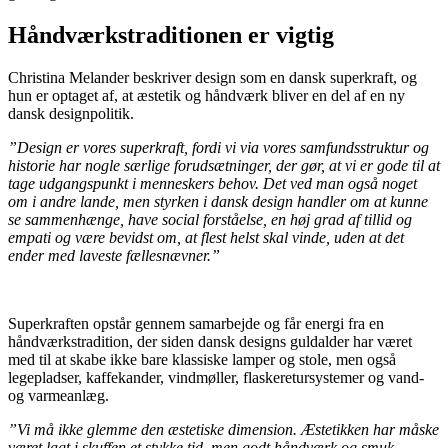
Håndværkstraditionen er vigtig
Christina Melander beskriver design som en dansk superkraft, og
hun er optaget af, at æstetik og håndværk bliver en del af en ny
dansk designpolitik.
”Design er vores superkraft, fordi vi via vores samfundsstruktur og
historie har nogle særlige forudsætninger, der gør, at vi er gode til at
tage udgangspunkt i menneskers behov. Det ved man også noget
om i andre lande, men styrken i dansk design handler om at kunne
se sammenhænge, have social forståelse, en høj grad af tillid og
empati og være bevidst om, at flest helst skal vinde, uden at det
ender med laveste fællesnævner.”
Superkraften opstår gennem samarbejde og får energi fra en
håndværkstradition, der siden dansk designs guldalder har været
med til at skabe ikke bare klassiske lamper og stole, men også
legepladser, kaffekander, vindmøller, flaskeretursystemer og vand-
og varmeanlæg.
”Vi må ikke glemme den æstetiske dimension. Æstetikken har måske
været lagt i skuffen et stykke tid, men godt håndværk og smuk