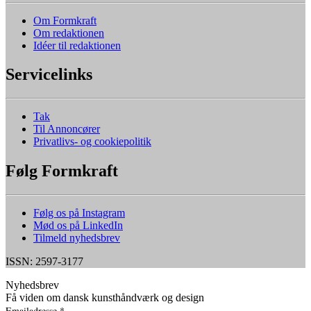
Om Formkraft
Om redaktionen
Idéer til redaktionen
Servicelinks
Tak
Til Annoncører
Privatlivs- og cookiepolitik
Følg Formkraft
Følg os på Instagram
Mød os på LinkedIn
Tilmeld nyhedsbrev
ISSN: 2597-3177
Nyhedsbrev
Få viden om dansk kunsthåndværk og design
Emailadresse
*