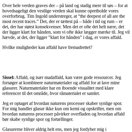
Over hele verden graves der – på land og stadig mere til søs – for at
hovedsageligt den vestlige verden skal kunne opretholde vores
overforbrug. Tim Ingold understreger, at “the deepest of all are the
most recent traces.” Det, der er tættest på – både i tid og rum – er
det, der har størst konsekvenser. Men det er ofte det helt nære, det
der ligger klart for hånden, som vi ofte ikke lægger mærke til. Jeg vil
hævde, at det, der ligger ”klart for hånden” i dag, er vores affald.
Hvilke muligheder kan affald have fremadrettet?
Sissel:
Affald, og især madaffald, kan være gode ressourcer. Jeg
forsøger at kombinere naturmaterialer og affald for at lave mine
glasurer. Naturmaterialer har en iboende visualitet med klare
referencer til det område, hvor råmaterialet er samlet.
Jeg er optaget af hvordan naturens processer skaber synlige spor.
For mig handler glasur ikke kun om kemi og opskrifter, men om
hvordan naturens processer påvirker overfladen og hvordan affald
bør skabe synlige spor og fortællinger.
Glasurerne bliver aldrig helt ens, men jeg fordyber mig i