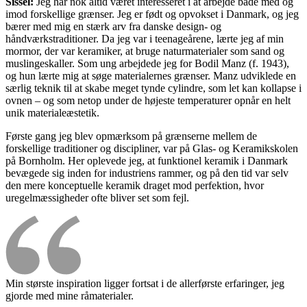
Sissel:
Jeg har nok altid været interesseret i at arbejde både med og
imod forskellige grænser. Jeg er født og opvokset i Danmark, og jeg
bærer med mig en stærk arv fra danske design- og
håndværkstraditioner. Da jeg var i teenageårene, lærte jeg af min
mormor, der var keramiker, at bruge naturmaterialer som sand og
muslingeskaller. Som ung arbejdede jeg for Bodil Manz (f. 1943),
og hun lærte mig at søge materialernes grænser. Manz udviklede en
særlig teknik til at skabe meget tynde cylindre, som let kan kollapse i
ovnen – og som netop under de højeste temperaturer opnår en helt
unik materialeæstetik.
Første gang jeg blev opmærksom på grænserne mellem de
forskellige traditioner og discipliner, var på Glas- og Keramikskolen
på Bornholm. Her oplevede jeg, at funktionel keramik i Danmark
bevægede sig inden for industriens rammer, og på den tid var selv
den mere konceptuelle keramik draget mod perfektion, hvor
uregelmæssigheder ofte bliver set som fejl.
Min største inspiration ligger fortsat i de allerførste erfaringer, jeg
gjorde med mine råmaterialer.