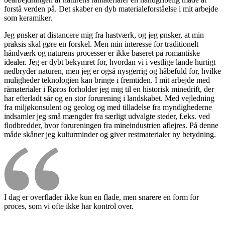
forstå verden på. Det skaber en dyb materialeforståelse i mit arbejde
som keramiker.
Jeg ønsker at distancere mig fra hastværk, og jeg ønsker, at min
praksis skal gøre en forskel. Men min interesse for traditionelt
håndværk og naturens processer er ikke baseret på romantiske
idealer. Jeg er dybt bekymret for, hvordan vi i vestlige lande hurtigt
nedbryder naturen, men jeg er også nysgerrig og håbefuld for, hvilke
muligheder teknologien kan bringe i fremtiden. I mit arbejde med
råmaterialer i Røros forholder jeg mig til en historisk minedrift, der
har efterladt sår og en stor forurening i landskabet. Med vejledning
fra miljøkonsulent og geolog og med tilladelse fra myndighederne
indsamler jeg små mængder fra særligt udvalgte steder, f.eks. ved
flodbredder, hvor forureningen fra mineindustrien aflejres. På denne
måde skåner jeg kulturminder og giver restmaterialer ny betydning.
I dag er overflader ikke kun en flade, men snarere en form for
proces, som vi ofte ikke har kontrol over.