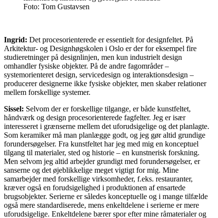
Foto:
Tom Gustavsen
Ingrid:
Det procesorienterede er essentielt for designfeltet. På
Arkitektur- og Designhøgskolen i Oslo er der for eksempel fire
studieretninger på designlinjen, men kun industrielt design
omhandler fysiske objekter. På de andre fagområder –
systemorienteret design, servicedesign og interaktionsdesign –
producerer designerne ikke fysiske objekter, men skaber relationer
mellem forskellige systemer.
Sissel:
Selvom der er forskellige tilgange, er både kunstfeltet,
håndværk og design procesorienterede fagfelter. Jeg er især
interesseret i grænserne mellem det uforudsigelige og det planlagte.
Som keramiker må man planlægge godt, og jeg gør altid grundige
forundersøgelser. Fra kunstfeltet har jeg med mig en konceptuel
tilgang til materialer, sted og historie – en kunstnerisk forskning.
Men selvom jeg altid arbejder grundigt med forundersøgelser, er
sanserne og det øjeblikkelige meget vigtigt for mig. Mine
samarbejder med forskellige virksomheder, f.eks. restauranter,
kræver også en forudsigelighed i produktionen af ensartede
brugsobjekter. Serierne er således konceptuelle og i mange tilfælde
også mere standardiserede, mens enkeltdelene i serierne er mere
uforudsigelige. Enkeltdelene bærer spor efter mine råmaterialer og