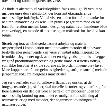
udvandet og koblet til grænseløs vækst.
At finde et alternativ til vækstlogikken føles umuligt. Vi ved, at vi
må begrænse den vækstlogik, der konstant ekspanderer de
menneskelige fodaftryk. Vi må vise en anden form for omtanke for
naturen, hinanden og os selv. Din praksis peger frem mod en ny
form for relation mellem kunst, design og natur, hvor hænderne både
er et værktøj, en metode til at sanse og en målestok for, hvad vi kan
bruge.
Sissel:
Jeg tror, at håndværksbaseret arbejde og materiel
nysgerrighed i kombination med innovative metoder til at bevare,
beskytte eller genanvende kan være et vigtigt udgangspunkt for
fremtiden. Jeg mener også, at det er en vigtig etisk præmis at lægge
vægt på produktionsprocessen og gerne skabe et æstetisk udtryk,
som ikke forsøger at skjule sporene af, hvordan tingene blev lavet.
Mine kopper har ofte uregelmæssigheder og små jernsmelt (smeltede
jernpartier, red.) fra bjergenes råmaterialer.
Jeg ser overflader som fortælleoverflader. Jeg ønsker, at de
brugsgenstande, jeg skaber, skal fortælle historier, og vi har brug for
flere historier om det, der ikke er perfekt, om processer uden for
menneskelig kontrol og om, at det er muligt at fremstille ting af
restmaterialer og med metoder, der begrænser udvindingen af
naturressourcer.