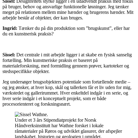
Sissel:
Designfeltets styrke ligger i en udadvendt praksis med fokus
på bruger, behov og ansvarlige funktionelle løsninger. Jeg tænker
meget på relationen mellem mine hænder og brugerens hænder. Mit
arbejde består af objekter, der kan bruges.
Ingrid:
Tænker du på din produktion som ”brugskunst”, eller har
du en kunstnerisk praksis?
Sissel:
Det centrale i mit arbejde ligger i at skabe en fysisk sanselig
fortælling. Min kunstneriske praksis er baseret på
materialeforskning, med formidling gennem prøver, kartoteker og
stedsspecifikke objekter.
Jeg undersøger brugsobjekters potentiale som fortællende medie –
og jeg ønsker, at hver kop, skål og tallerken får et liv uden for mig,
værkstedet og gallerirummet. Hver enkeltdel indgår i en serie, og
hver serie indgår i et konceptuelt projekt, som er både
procesorienteret og forskningsnært.
Under et 3 års Stipendiatprojekt for Norsk
Håndverksinstitutt har Wathne forsket i lokale
råmaterialer på Røros og udviklet glasurer, der afspejler
landskabet, historien og geologien i området.