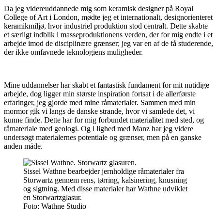
Da jeg videreuddannede mig som keramisk designer på Royal
College of Art i London, mødte jeg et internationalt, designorienteret
keramikmiljø, hvor industriel produktion stod centralt. Dette skabte
et særligt indblik i masseproduktionens verden, der for mig endte i et
arbejde imod de disciplinære grænser; jeg var en af de få studerende,
der ikke omfavnede teknologiens muligheder.
Mine uddannelser har skabt et fantastisk fundament for mit nutidige
arbejde, dog ligger min største inspiration fortsat i de allerførste
erfaringer, jeg gjorde med mine råmaterialer. Sammen med min
mormor gik vi langs de danske strande, hvor vi samlede det, vi
kunne finde. Dette har for mig forbundet materialitet med sted, og
råmateriale med geologi. Og i lighed med Manz har jeg videre
undersøgt materialernes potentiale og grænser, men på en ganske
anden måde.
Sissel Wathne bearbejder jernholdige råmaterialer fra
Storwartz gennem rens, tørring, kalsinering, knusning
og sigtning. Med disse materialer har Wathne udviklet
en Storwartzglasur.
Foto:
Wathne Studio