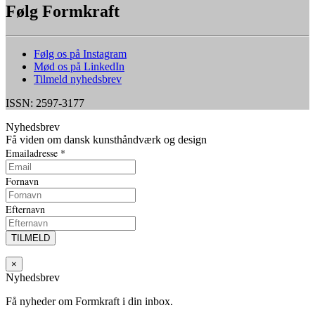
Følg Formkraft
Følg os på Instagram
Mød os på LinkedIn
Tilmeld nyhedsbrev
ISSN: 2597-3177
Nyhedsbrev
Få viden om dansk kunsthåndværk og design
Emailadresse
*
Fornavn
Efternavn
×
Nyhedsbrev
Få nyheder om Formkraft i din inbox.