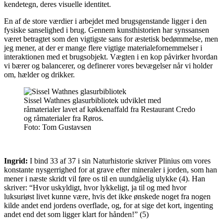
kendetegn, deres visuelle identitet.
En af de store værdier i arbejdet med brugsgenstande ligger i den
fysiske sanselighed i brug. Gennem kunsthistorien har synssansen
været betragtet som den vigtigste sans for æstetisk bedømmelse, men
jeg mener, at der er mange flere vigtige materialefornemmelser i
interaktionen med et brugsobjekt. Vægten i en kop påvirker hvordan
vi bærer og balancerer, og definerer vores bevægelser når vi holder
om, hælder og drikker.
Sissel Wathnes glasurbibliotek udviklet med
råmaterialer lavet af køkkenaffald fra Restaurant Credo
og råmaterialer fra Røros.
Foto:
Tom Gustavsen
Ingrid:
I bind 33 af 37 i sin Naturhistorie skriver Plinius om vores
konstante nysgerrighed for at grave efter mineraler i jorden, som han
mener i næste skridt vil føre os til en uundgåelig ulykke (4). Han
skriver: “Hvor uskyldigt, hvor lykkeligt, ja til og med hvor
luksuriøst livet kunne være, hvis det ikke ønskede noget fra nogen
kilde andet end jordens overflade, og, for at sige det kort, ingenting
andet end det som ligger klart for hånden!” (5)