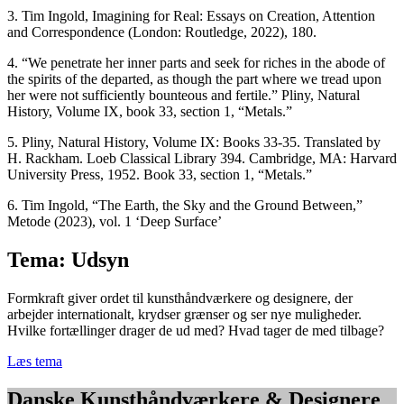
3. Tim Ingold, Imagining for Real: Essays on Creation, Attention
and Correspondence (London: Routledge, 2022), 180.
4. “We penetrate her inner parts and seek for riches in the abode of
the spirits of the departed, as though the part where we tread upon
her were not sufficiently bounteous and fertile.” Pliny, Natural
History, Volume IX, book 33, section 1, “Metals.”
5. Pliny, Natural History, Volume IX: Books 33-35. Translated by
H. Rackham. Loeb Classical Library 394. Cambridge, MA: Harvard
University Press, 1952. Book 33, section 1, “Metals.”
6. Tim Ingold, “The Earth, the Sky and the Ground Between,”
Metode (2023), vol. 1 ‘Deep Surface’
Tema: Udsyn
Formkraft giver ordet til kunsthåndværkere og designere, der
arbejder internationalt, krydser grænser og ser nye muligheder.
Hvilke fortællinger drager de ud med? Hvad tager de med tilbage?
Læs tema
Danske Kunsthåndværkere & Designere