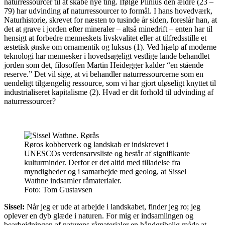
naturressourcer til at skabe nye ting. Ifølge Plinius den ældre (23 –
79) har udvinding af naturressourcer to formål. I hans hovedværk,
Naturhistorie, skrevet for næsten to tusinde år siden, foreslår han, at
det at grave i jorden efter mineraler – altså minedrift – enten har til
hensigt at forbedre menneskets livskvalitet eller at tilfredsstille et
æstetisk ønske om ornamentik og luksus (1). Ved hjælp af moderne
teknologi har mennesker i hovedsageligt vestlige lande behandlet
jorden som det, filosoffen Martin Heidegger kalder “en stående
reserve.” Det vil sige, at vi behandler naturressourcerne som en
uendeligt tilgængelig ressource, som vi har gjort uløseligt knyttet til
industrialiseret kapitalisme (2). Hvad er dit forhold til udvinding af
naturressourcer?
Røros kobberverk og landskab er indskrevet i
UNESCOs verdensarvsliste og består af signifikante
kulturminder. Derfor er det altid med tilladelse fra
myndigheder og i samarbejde med geolog, at Sissel
Wathne indsamler råmaterialer.
Foto:
Tom Gustavsen
Sissel:
Når jeg er ude at arbejde i landskabet, finder jeg ro; jeg
oplever en dyb glæde i naturen. For mig er indsamlingen og
bearbejdningen af naturens råmaterialer en håndgribelig måde at