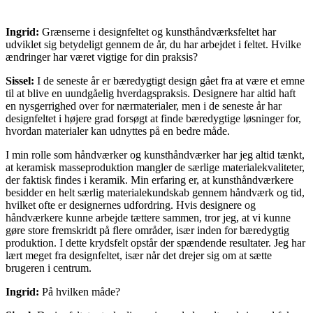
Ingrid:
Grænserne i designfeltet og kunsthåndværksfeltet har
udviklet sig betydeligt gennem de år, du har arbejdet i feltet. Hvilke
ændringer har været vigtige for din praksis?
Sissel:
I de seneste år er bæredygtigt design gået fra at være et emne
til at blive en uundgåelig hverdagspraksis. Designere har altid haft
en nysgerrighed over for nærmaterialer, men i de seneste år har
designfeltet i højere grad forsøgt at finde bæredygtige løsninger for,
hvordan materialer kan udnyttes på en bedre måde.
I min rolle som håndværker og kunsthåndværker har jeg altid tænkt,
at keramisk masseproduktion mangler de særlige materialekvaliteter,
der faktisk findes i keramik. Min erfaring er, at kunsthåndværkere
besidder en helt særlig materialekundskab gennem håndværk og tid,
hvilket ofte er designernes udfordring. Hvis designere og
håndværkere kunne arbejde tættere sammen, tror jeg, at vi kunne
gøre store fremskridt på flere områder, især inden for bæredygtig
produktion. I dette krydsfelt opstår der spændende resultater. Jeg har
lært meget fra designfeltet, især når det drejer sig om at sætte
brugeren i centrum.
Ingrid:
På hvilken måde?