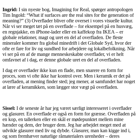
Ingrid:
I sin nyeste bog, Imagining for Real, spørger antropologen
Tim Ingold: “What if surfaces are the real sites for the generation of
meaning?” (3) Overflader bliver ofte overset i vores visuelle kultur.
Når vi ser meget tæt på en overflade – for eksempel på en husvæg,
en regnjakke, en iPhone-lader eller en kaffekop fra IKEA – er
globale relationer, magt og uret en del af overfladen. De fleste
mineraler kommer fra global minedrift i det Globale Syd, hvor der
ofte er fare for liv og sundhed for arbejdere og lokalbefolkning. Når
vi ser på en af de mange menneskeskabte overflader, vi er helt
omfavnet af i dag, er denne globale uret en del af overfladen.
I dag er overflader ikke kun en flade, men snarere en form for
proces, som vi ofte ikke har kontrol over. Men i keramik er det på
overfladen, at mening finder sted; jeg mener, at samfundet har noget
at lære af keramikken, som lægger stor vægt på overfladen.
Sissel:
I de seneste år har jeg været særligt interesseret i overflader
og glasurer. En overflade er også en form for grænse. Overfladen på
en kop, en tallerken eller en skål er mødepunktet mellem mine
hænder og dem, der bruger dem. Jeg har arbejdet meget med at
udvikle glasurer med liv og dybde. Glasurer, man kan kigge ind i,
og som fremhæver naturlige råmaterialers urenheder – deres