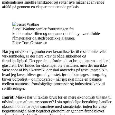
materialernes smelteegenskaber og søger nye måder at anvende
affald på gennem en eksperimenterende praksis.
Sissel Wathne samler forureningen fra
kobberminedriften og omdanner det til nye værdifulde
råmaterialer og stedspecifikke glasurer.
Foto:
Tom Gustavsen
Når jeg udvikler og producerer keramikserier til restauranter eller
virksomheder, er der flere krav til både sikkerhed og
forudsigelighed. Det gør det udfordrende at bruge naturmaterialer i
glasuren. Der findes for eksempel bly i naturen, men der må ikke
være spor af bly i keramik, der skal anvendes på restauranter. Alt,
hvad jeg laver, bliver grundigt testet, før det kan tages i brug. Jeg
bliver udfordret – og motiveret – når jeg skal finde en balance
mellem naturens uforudsigelige processer og industriens krav til
certificeringer.
Ingrid:
Måske har vi faktisk brug for en mere økonomisk tilgang til
udvindingen af naturressourcer? I sin oprindelige betydning handler
økonomi om at arbejde smartere med råmaterialer inden for visse
begrænsninger. Men begrebet økonomi er gennem årene blevet