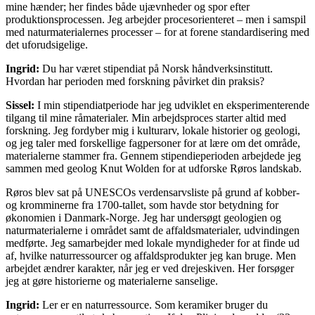
mine hænder; her findes både ujævnheder og spor efter
produktionsprocessen. Jeg arbejder procesorienteret – men i samspil
med naturmaterialernes processer – for at forene standardisering med
det uforudsigelige.
Ingrid:
Du har været stipendiat på Norsk håndverksinstitutt.
Hvordan har perioden med forskning påvirket din praksis?
Sissel:
I min stipendiatperiode har jeg udviklet en eksperimenterende
tilgang til mine råmaterialer. Min arbejdsproces starter altid med
forskning. Jeg fordyber mig i kulturarv, lokale historier og geologi,
og jeg taler med forskellige fagpersoner for at lære om det område,
materialerne stammer fra. Gennem stipendieperioden arbejdede jeg
sammen med geolog Knut Wolden for at udforske Røros landskab.
Røros blev sat på UNESCOs verdensarvsliste på grund af kobber-
og kromminerne fra 1700-tallet, som havde stor betydning for
økonomien i Danmark-Norge. Jeg har undersøgt geologien og
naturmaterialerne i området samt de affaldsmaterialer, udvindingen
medførte. Jeg samarbejder med lokale myndigheder for at finde ud
af, hvilke naturressourcer og affaldsprodukter jeg kan bruge. Men
arbejdet ændrer karakter, når jeg er ved drejeskiven. Her forsøger
jeg at gøre historierne og materialerne sanselige.
Ingrid:
Ler er en naturressource. Som keramiker bruger du