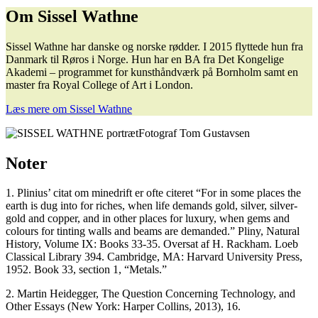
Om Sissel Wathne
Sissel Wathne har danske og norske rødder. I 2015 flyttede hun fra
Danmark til Røros i Norge. Hun har en BA fra Det Kongelige
Akademi – programmet for kunsthåndværk på Bornholm samt en
master fra Royal College of Art i London.
Læs mere om Sissel Wathne
Fotograf Tom Gustavsen
Noter
1. Plinius’ citat om minedrift er ofte citeret “For in some places the
earth is dug into for riches, when life demands gold, silver, silver-
gold and copper, and in other places for luxury, when gems and
colours for tinting walls and beams are demanded.” Pliny, Natural
History, Volume IX: Books 33-35. Oversat af H. Rackham. Loeb
Classical Library 394. Cambridge, MA: Harvard University Press,
1952. Book 33, section 1, “Metals.”
2. Martin Heidegger, The Question Concerning Technology, and
Other Essays (New York: Harper Collins, 2013), 16.