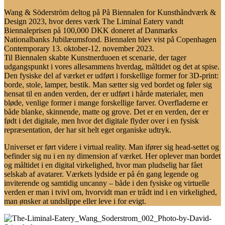
Wang & Söderström deltog på På Biennalen for Kunsthåndværk &
Design 2023, hvor deres værk The Liminal Eatery vandt
Biennaleprisen på 100,000 DKK doneret af Danmarks
Nationalbanks Jubilæumsfond. Biennalen blev vist på Copenhagen
Contemporary 13. oktober-12. november 2023.
Til Biennalen skabte Kunstnerduoen et scenarie, der tager
udgangspunkt i vores allesammens hverdag, måltidet og det at spise.
Den fysiske del af værket er udført i forskellige former for 3D-print:
borde, stole, lamper, bestik. Man sætter sig ved bordet og føler sig
hensat til en anden verden, der er udført i hårde materialer, men
bløde, venlige former i mange forskellige farver. Overfladerne er
både blanke, skinnende, matte og grove. Det er en verden, der er
født i det digitale, men hvor det digitale flyder over i en fysisk
repræsentation, der har sit helt eget organiske udtryk.
Universet er ført videre i virtual reality. Man ifører sig head-settet og
befinder sig nu i en ny dimension af værket. Her oplever man bordet
og måltidet i en digital virkelighed, hvor man pludselig har fået
selskab af avatarer. Værkets lydside er på én gang legende og
inviterende og samtidig uncanny – både i den fysiske og virtuelle
verden er man i tvivl om, hvorvidt man er trådt ind i en virkelighed,
man ønsker at undslippe eller leve i for evigt.