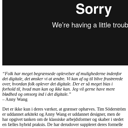
“Folk har meget begrænsede oplevelser af mulighederne indenfor
det digitale, det ønsker vi at ændre. Vi kan af og til blive frustrerede
over, hvordan folk oplever det digitale. Der er så meget bias i
forhold til, hvad man kan og ikke kan. Jeg vil gerne have mere
blødhed og omsorg ind i det digitale.”
– Anny Wang
Det er ikke kun i deres værker, at grænser ophæves. Tim Söderström
er uddannet arkitekt og Anny Wang er uddannet designer, men de
har opgivet tanken om de klassiske arbejdsformer og skaber i stedet
en fælles hybrid praksis. De har derudover suppleret deres formelle