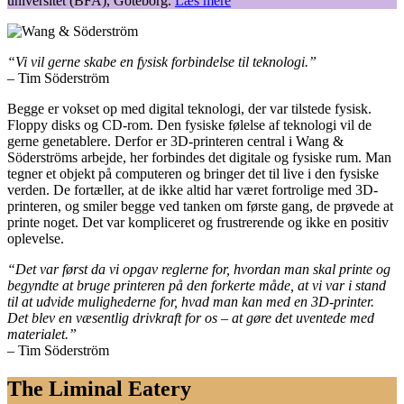
universitet (BFA), Göteborg.
Læs mere
“Vi vil gerne skabe en fysisk forbindelse til teknologi.”
– Tim Söderström
Begge er vokset op med digital teknologi, der var tilstede fysisk.
Floppy disks og CD-rom. Den fysiske følelse af teknologi vil de
gerne genetablere. Derfor er 3D-printeren central i Wang &
Söderströms arbejde, her forbindes det digitale og fysiske rum. Man
tegner et objekt på computeren og bringer det til live i den fysiske
verden. De fortæller, at de ikke altid har været fortrolige med 3D-
printeren, og smiler begge ved tanken om første gang, de prøvede at
printe noget. Det var kompliceret og frustrerende og ikke en positiv
oplevelse.
“Det var først da vi opgav reglerne for, hvordan man skal printe og
begyndte at bruge printeren på den forkerte måde, at vi var i stand
til at udvide mulighederne for, hvad man kan med en 3D-printer.
Det blev en væsentlig drivkraft for os – at gøre det uventede med
materialet.”
– Tim Söderström
The Liminal Eatery