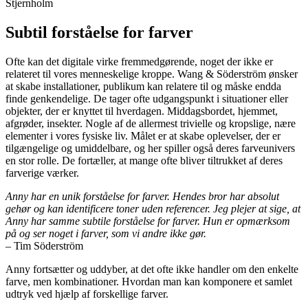
Subtil forståelse for farver
Ofte kan det digitale virke fremmedgørende, noget der ikke er
relateret til vores menneskelige kroppe. Wang & Söderström ønsker
at skabe installationer, publikum kan relatere til og måske endda
finde genkendelige. De tager ofte udgangspunkt i situationer eller
objekter, der er knyttet til hverdagen. Middagsbordet, hjemmet,
afgrøder, insekter. Nogle af de allermest trivielle og kropslige, nære
elementer i vores fysiske liv. Målet er at skabe oplevelser, der er
tilgængelige og umiddelbare, og her spiller også deres farveunivers
en stor rolle. De fortæller, at mange ofte bliver tiltrukket af deres
farverige værker.
Anny har en unik forståelse for farver. Hendes bror har absolut
gehør og kan identificere toner uden referencer. Jeg plejer at sige, at
Anny har samme subtile forståelse for farver. Hun er opmærksom
på og ser noget i farver, som vi andre ikke gør.
– Tim Söderström
Anny fortsætter og uddyber, at det ofte ikke handler om den enkelte
farve, men kombinationer. Hvordan man kan komponere et samlet
udtryk ved hjælp af forskellige farver.