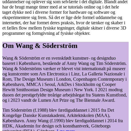
uddannelser og oplever sig som selvlærte i det digitale. Blandt andet
har de brugt mange timer med at se tutorials online og i det hele
taget dykke ned i diverse former for hardware og software og
eksperimentere sig frem. Så det er lige dele formel uddannelse og
internettet, der har formet deres praksis, hvor de tænker og skaber i
et fælles flow mellem fysiske tegninger, digitale skitser i diverse 3D
programmer og formgivning af fysiske objekter.
Om Wang & Söderström
Wang & Söderström er en svenskfødt kunstner- og designduo
baseret i København, bestående af Anny Wang og Tim Söderström.
Wang & Söderströms værker er blevet vist internationalt på museer
og kunstcentre som Ars Electronica i Linz, La Galleria Nazionale i
Rom, The Design Museum i London, Copenhagen Contemporary i
København, MMCA i Seoul, ArkDes i Stockholm og Cooper
Hewitt Smithsonian Design Museum i New York. I 2021 modtog
duoen det prestigefyldte treårige arbejdslegat fra Statens Kunstfond,
og i 2023 vandt de Lumen Art Prize og The Biennale Award.
Tim Söderström (f.1988) blev færdiguddannet i 2015 fra Det
Kongelige Danske Kunstakademi, Arkitektskolen (MAA),
København. Anny Wang (f.1990) blev færdiguddannet i 2014 fra
HDK, Akademin for design och konsthantverk, Göteborgs