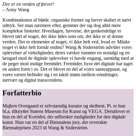
Der er en verden af farver!
– Anny Wang
Kombinationen af bløde, organiske former og farver skaber et naivt
udtryk. Ser man nærmere efter, gemmer der sig dog altid mere
komplekse historier. Hverdagen, farverne, det genkendelige er
blevet rørt af noget, der ikke føles som om, det ikke er af denne
verden. Der er elementer af noget, vi ikke helt ved, hvad er. Måske
noget vi ikke helt forstår endnu? Wang & Söderström udvider vores
oplevelser af virkeligheder, deres værker rummer en nostalgi og en
længsel mod de digitale oplevelser vi havde engang, samtidig med at
de peger mod mulige fremtider. Fremtider, hvor det digitale har taget
en anden form i os. Det er blevet en del af vores sanseapparat, og
vores væren befinder sig i en taktil strøm mellem erindringer,
nærvær og digital transcendens.
Forfatterbio
Majken Overgaard er selvstændig kurator og skribent. Pt. er hun
bl.a. tilknyttet Statens Museum for Kunst og VEGA. Derudover er
hun en del af Korridor, der udforsker muligheder for den digitale
kunst. Hun var en del af Biennalens jury, der overrakte
Biennaleprisen 2023 til Wang & Söderström.