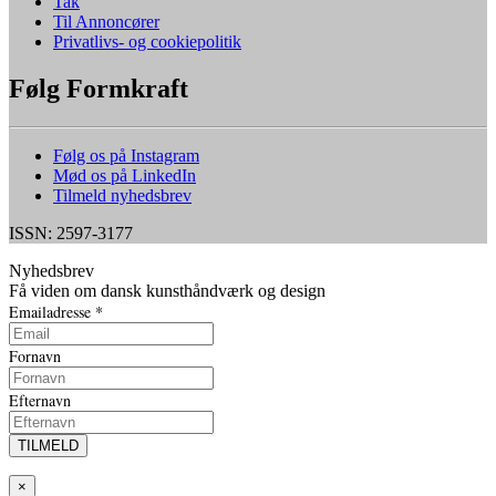
Tak
Til Annoncører
Privatlivs- og cookiepolitik
Følg Formkraft
Følg os på Instagram
Mød os på LinkedIn
Tilmeld nyhedsbrev
ISSN: 2597-3177
Nyhedsbrev
Få viden om dansk kunsthåndværk og design
Emailadresse
*
Fornavn
Efternavn
×