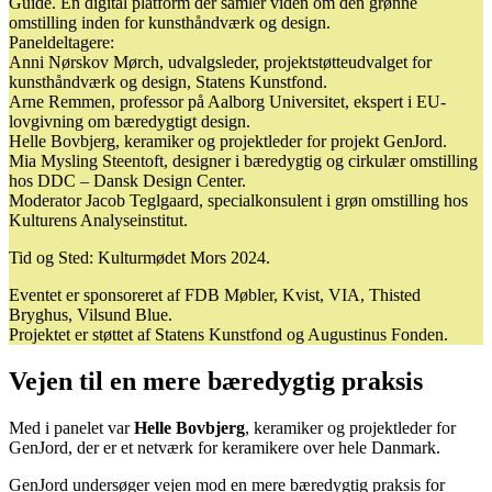
Guide. En digital platform der samler viden om den grønne
omstilling inden for kunsthåndværk og design.
Paneldeltagere:
Anni Nørskov Mørch, udvalgsleder, projektstøtteudvalget for
kunsthåndværk og design, Statens Kunstfond.
Arne Remmen, professor på Aalborg Universitet, ekspert i EU-
lovgivning om bæredygtigt design.
Helle Bovbjerg, keramiker og projektleder for projekt GenJord.
Mia Mysling Steentoft, designer i bæredygtig og cirkulær omstilling
hos DDC – Dansk Design Center.
Moderator Jacob Teglgaard, specialkonsulent i grøn omstilling hos
Kulturens Analyseinstitut.
Tid og Sted: Kulturmødet Mors 2024.
Eventet er sponsoreret af FDB Møbler, Kvist, VIA, Thisted
Bryghus, Vilsund Blue.
Projektet er støttet af Statens Kunstfond og Augustinus Fonden.
Vejen til en mere bæredygtig praksis
Med i panelet var
Helle Bovbjerg
, keramiker og projektleder for
GenJord, der er et netværk for keramikere over hele Danmark.
GenJord undersøger vejen mod en mere bæredygtig praksis for