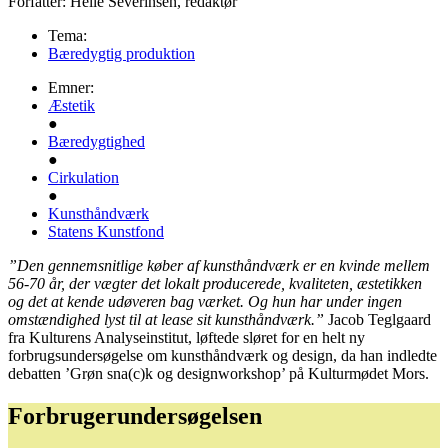
Forfatter:
Helle Severinsen, redaktør
Tema:
Bæredygtig produktion
Emner:
Æstetik
●
Bæredygtighed
●
Cirkulation
●
Kunsthåndværk
Statens Kunstfond
”Den gennemsnitlige køber af kunsthåndværk er en kvinde mellem
56-70 år, der vægter det lokalt producerede, kvaliteten, æstetikken
og det at kende udøveren bag værket. Og hun har under ingen
omstændighed lyst til at lease sit kunsthåndværk.”
Jacob Teglgaard
fra Kulturens Analyseinstitut, løftede sløret for en helt ny
forbrugsundersøgelse om kunsthåndværk og design, da han indledte
debatten ’Grøn sna(c)k og designworkshop’ på Kulturmødet Mors.
Forbrugerundersøgelsen