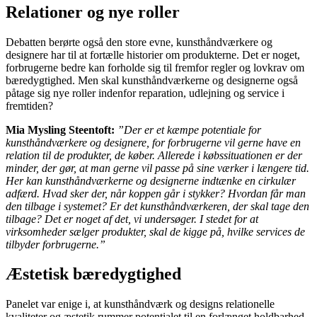
Relationer og nye roller
Debatten berørte også den store evne, kunsthåndværkere og
designere har til at fortælle historier om produkterne. Det er noget,
forbrugerne bedre kan forholde sig til fremfor regler og lovkrav om
bæredygtighed. Men skal kunsthåndværkerne og designerne også
påtage sig nye roller indenfor reparation, udlejning og service i
fremtiden?
Mia Mysling Steentoft:
”Der er et kæmpe potentiale for
kunsthåndværkere og designere, for forbrugerne vil gerne have en
relation til de produkter, de køber. Allerede i købssituationen er der
minder, der gør, at man gerne vil passe på sine værker i længere tid.
Her kan kunsthåndværkerne og designerne indtænke en cirkulær
adfærd. Hvad sker der, når koppen går i stykker? Hvordan får man
den tilbage i systemet? Er det kunsthåndværkeren, der skal tage den
tilbage? Det er noget af det, vi undersøger. I stedet for at
virksomheder sælger produkter, skal de kigge på, hvilke services de
tilbyder forbrugerne.”
Æstetisk bæredygtighed
Panelet var enige i, at kunsthåndværk og designs relationelle
kvaliteter og æstetik rummer potentialet til en forlænget holdbarhed.