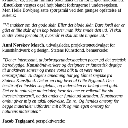
Æstetikken vægtes også højt blandt forbrugerne i undersøgelsen.
Men Helle Bovbjerg satte spørgsmål ved den gængse opfattelse af
æstetik:
”Vi snakker om det gode skår. Eller det bløde skår. Bare fordi der er
gået et lille skår af en kop behøver man ikke smide den ud. Vi skal
ændre vores forhold til, hvornår vi skal smide tingene ud.”
Anni Nørskov Mørch
, udvalgsleder, projektstøtteudvalget for
kunsthåndværk og design, Statens Kunstfond, bemærkede:
”Det er interessant, at forbrugerundersøgelsen peger på det æstetisk
bæredygtige. Kunsthåndværkere og designere er fantastisk dygtige
til at aktivere sanser og træne vores blik til at være mere
omsorgsfuldt. Til dagens anledning har jeg lånt et smykke fra
Statens Kunstfond. Det er en ring lavet af Gitte Nygaard. Den
består af et ituslået sneglehus, og indersiden er belagt med guld.
Det er to naturlige materialer, hvor det ene er velkendt for sin
investeringsværdi, og det andet er fundet på stranden. Kunstnerens
omhu giver mig en taktil oplevelse. En ro. Og hendes omsorg for
begge materialer udfordrer mit blik og min egen omsorg for
naturens materialer.”
Jacob Teglgaard
perspektiverede: