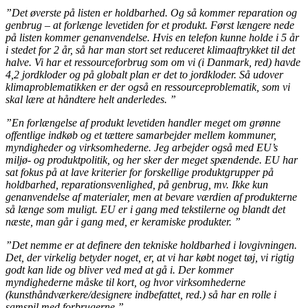
”Det øverste på listen er holdbarhed. Og så kommer reparation og
genbrug – at forlænge levetiden for et produkt. Først længere nede
på listen kommer genanvendelse. Hvis en telefon kunne holde i 5 år
i stedet for 2 år, så har man stort set reduceret klimaaftrykket til det
halve. Vi har et ressourceforbrug som om vi (i Danmark, red) havde
4,2 jordkloder og på globalt plan er det to jordkloder. Så udover
klimaproblematikken er der også en ressourceproblematik, som vi
skal lære at håndtere helt anderledes. ”
”En forlængelse af produkt levetiden handler meget om grønne
offentlige indkøb og et tættere samarbejder mellem kommuner,
myndigheder og virksomhederne. Jeg arbejder også med EU’s
miljø- og produktpolitik, og her sker der meget spændende. EU har
sat fokus på at lave kriterier for forskellige produktgrupper på
holdbarhed, reparationsvenlighed, på genbrug, mv. Ikke kun
genanvendelse af materialer, men at bevare værdien af produkterne
så længe som muligt. EU er i gang med tekstilerne og blandt det
næste, man går i gang med, er keramiske produkter. ”
”Det nemme er at definere den tekniske holdbarhed i lovgivningen.
Det, der virkelig betyder noget, er, at vi har købt noget tøj, vi rigtig
godt kan lide og bliver ved med at gå i. Der kommer
myndighederne måske til kort, og hvor virksomhederne
(kunsthåndværkere/designere indbefattet, red.) så har en rolle i
samspil med forbrugerne.”