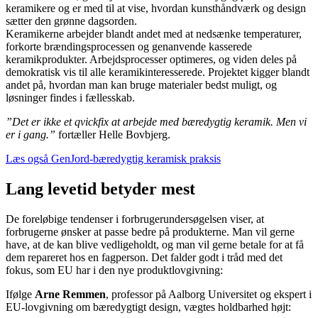
keramikere og er med til at vise, hvordan kunsthåndværk og design
sætter den grønne dagsorden.
Keramikerne arbejder blandt andet med at nedsænke temperaturer,
forkorte brændingsprocessen og genanvende kasserede
keramikprodukter. Arbejdsprocesser optimeres, og viden deles på
demokratisk vis til alle keramikinteresserede. Projektet kigger blandt
andet på, hvordan man kan bruge materialer bedst muligt, og
løsninger findes i fællesskab.
”Det er ikke et qvickfix at arbejde med bæredygtig keramik. Men vi
er i gang.”
fortæller Helle Bovbjerg.
Læs også GenJord-bæredygtig keramisk praksis
Lang levetid betyder mest
De foreløbige tendenser i forbrugerundersøgelsen viser, at
forbrugerne ønsker at passe bedre på produkterne. Man vil gerne
have, at de kan blive vedligeholdt, og man vil gerne betale for at få
dem repareret hos en fagperson. Det falder godt i tråd med det
fokus, som EU har i den nye produktlovgivning:
Ifølge
Arne Remmen
, professor på Aalborg Universitet og ekspert i
EU-lovgivning om bæredygtigt design, vægtes holdbarhed højt: