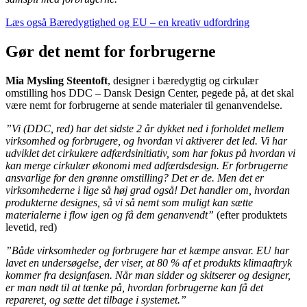
Læs også Bæredygtighed og EU – en kreativ udfordring
Gør det nemt for forbrugerne
Mia Mysling Steentoft
, designer i bæredygtig og cirkulær
omstilling hos DDC – Dansk Design Center, pegede på, at det skal
være nemt for forbrugerne at sende materialer til genanvendelse.
”Vi (DDC, red) har det sidste 2 år dykket ned i forholdet mellem
virksomhed og forbrugere, og hvordan vi aktiverer det led. Vi har
udviklet det cirkulære adfærdsinitiativ, som har fokus på hvordan vi
kan merge cirkulær økonomi med adfærdsdesign. Er forbrugerne
ansvarlige for den grønne omstilling? Det er de. Men det er
virksomhederne i lige så høj grad også! Det handler om, hvordan
produkterne designes, så vi så nemt som muligt kan sætte
materialerne i flow igen og få dem genanvendt”
(efter produktets
levetid, red)
”Både virksomheder og forbrugere har et kæmpe ansvar. EU har
lavet en undersøgelse, der viser, at 80 % af et produkts klimaaftryk
kommer fra designfasen. Når man sidder og skitserer og designer,
er man nødt til at tænke på, hvordan forbrugerne kan få det
repareret, og sætte det tilbage i systemet.”