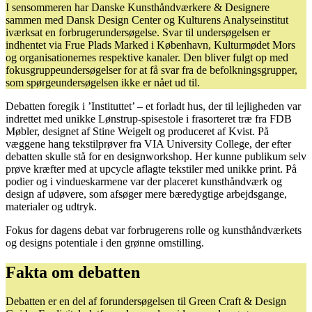
I sensommeren har Danske Kunsthåndværkere & Designere
sammen med Dansk Design Center og Kulturens Analyseinstitut
iværksat en forbrugerundersøgelse. Svar til undersøgelsen er
indhentet via Frue Plads Marked i København, Kulturmødet Mors
og organisationernes respektive kanaler. Den bliver fulgt op med
fokusgruppeundersøgelser for at få svar fra de befolkningsgrupper,
som spørgeundersøgelsen ikke er nået ud til.
Debatten foregik i ’Instituttet’ – et forladt hus, der til lejligheden var
indrettet med unikke Lønstrup-spisestole i frasorteret træ fra FDB
Møbler, designet af Stine Weigelt og produceret af Kvist. På
væggene hang tekstilprøver fra VIA University College, der efter
debatten skulle stå for en designworkshop. Her kunne publikum selv
prøve kræfter med at upcycle aflagte tekstiler med unikke print. På
podier og i vindueskarmene var der placeret kunsthåndværk og
design af udøvere, som afsøger mere bæredygtige arbejdsgange,
materialer og udtryk.
Fokus for dagens debat var forbrugerens rolle og kunsthåndværkets
og designs potentiale i den grønne omstilling.
Fakta om debatten
Debatten er en del af forundersøgelsen til Green Craft & Design