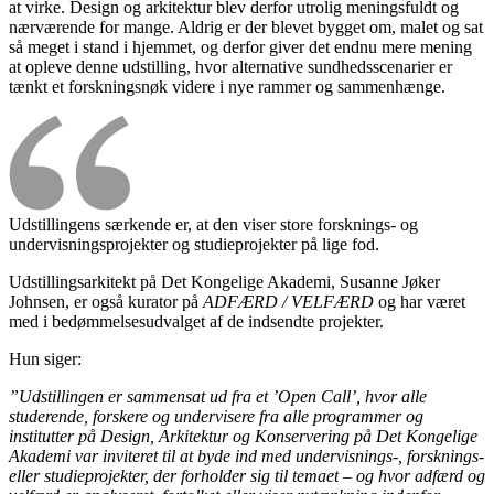
at virke. Design og arkitektur blev derfor utrolig meningsfuldt og
nærværende for mange. Aldrig er der blevet bygget om, malet og sat
så meget i stand i hjemmet, og derfor giver det endnu mere mening
at opleve denne udstilling, hvor alternative sundhedsscenarier er
tænkt et forskningsnøk videre i nye rammer og sammenhænge.
Udstillingens særkende er, at den viser store forsknings- og
undervisningsprojekter og studieprojekter på lige fod.
Udstillingsarkitekt på Det Kongelige Akademi, Susanne Jøker
Johnsen, er også kurator på
ADFÆRD / VELFÆRD
og har været
med i bedømmelsesudvalget af de indsendte projekter.
Hun siger:
”Udstillingen er sammensat ud fra et ’Open Call’, hvor alle
studerende, forskere og undervisere fra alle programmer og
institutter på Design, Arkitektur og Konservering på Det Kongelige
Akademi var inviteret til at byde ind med undervisnings-, forsknings-
eller studieprojekter, der forholder sig til temaet – og hvor adfærd og