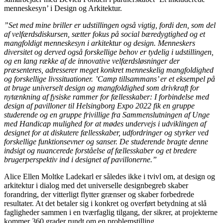
menneskesyn’ i Design og Arkitektur.
”Set med mine briller er udstillingen også vigtig, fordi den, som del
af velfærdsdiskursen, sætter fokus på social bæredygtighed og et
mangfoldigt menneskesyn i arkitektur og design. Menneskers
diversitet og derved også forskellige behov er tydelig i udstillingen,
og en lang række af de innovative velfærdsløsninger der
præsenteres, adresserer meget konkret menneskelig mangfoldighed
og forskellige livssituationer. ’Camp tillsammans’ er et eksempel på
at bruge universelt design og mangfoldighed som drivkraft for
nytænkning af fysiske rammer for fællesskaber: I forbindelse med
design af pavilloner til Helsingborg Expo 2022 fik en gruppe
studerende og en gruppe frivillige fra Sammenslutningen af Unge
med Handicap mulighed for at mødes undervejs i udviklingen af
designet for at diskutere fællesskaber, udfordringer og styrker ved
forskellige funktionsevner og sanser. De studerende bragte denne
indsigt og nuancerede forståelse af fællesskaber og et bredere
brugerperspektiv ind i designet af pavillonerne.”
Alice Ellen Moltke Ladekarl er således ikke i tvivl om, at design og
arkitektur i dialog med det universelle designbegreb skaber
forandring, der vitterligt flytter grænser og skaber forbedrede
resultater. At det betaler sig i konkret og overført betydning at slå
fagligheder sammen i en tværfaglig tilgang, der sikrer, at projekterne
kommer 360 grader rundt om en problemstilling.