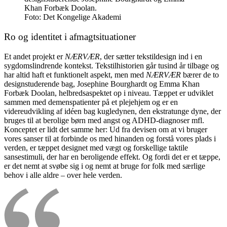
Khan Forbæk Doolan.
Foto:
Det Kongelige Akademi
Ro og identitet i afmagtsituationer
Et andet projekt er
NÆRVÆR
, der sætter tekstildesign ind i en
sygdomslindrende kontekst. Tekstilhistorien går tusind år tilbage og
har altid haft et funktionelt aspekt, men med
NÆRVÆR
bærer de to
designstuderende bag, Josephine Bourghardt og Emma Khan
Forbæk Doolan, helbredsaspektet op i niveau. Tæppet er udviklet
sammen med demenspatienter på et plejehjem og er en
videreudvikling af idéen bag kugledynen, den ekstratunge dyne, der
bruges til at berolige børn med angst og ADHD-diagnoser mfl.
Konceptet er lidt det samme her: Ud fra devisen om at vi bruger
vores sanser til at forbinde os med hinanden og forstå vores plads i
verden, er tæppet designet med vægt og forskellige taktile
sansestimuli, der har en beroligende effekt. Og fordi det er et tæppe,
er det nemt at svøbe sig i og nemt at bruge for folk med særlige
behov i alle aldre ­– over hele verden.