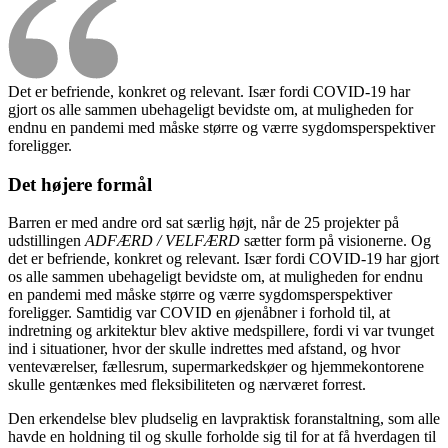
Det er befriende, konkret og relevant. Især fordi COVID-19 har
gjort os alle sammen ubehageligt bevidste om, at muligheden for
endnu en pandemi med måske større og værre sygdomsperspektiver
foreligger.
Det højere formål
Barren er med andre ord sat særlig højt, når de 25 projekter på
udstillingen
ADFÆRD / VELFÆRD
sætter form på visionerne. Og
det er befriende, konkret og relevant. Især fordi COVID-19 har gjort
os alle sammen ubehageligt bevidste om, at muligheden for endnu
en pandemi med måske større og værre sygdomsperspektiver
foreligger. Samtidig var COVID en øjenåbner i forhold til, at
indretning og arkitektur blev aktive medspillere, fordi vi var tvunget
ind i situationer, hvor der skulle indrettes med afstand, og hvor
venteværelser, fællesrum, supermarkedskøer og hjemmekontorene
skulle gentænkes med fleksibiliteten og nærværet forrest.
Den erkendelse blev pludselig en lavpraktisk foranstaltning, som alle
havde en holdning til og skulle forholde sig til for at få hverdagen til