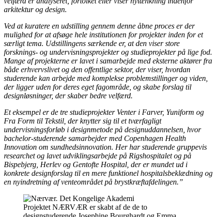
velfærd er analyseret, fortolket eller viser nytænkning indenfor
arkitektur og design.
Ved at kuratere en udstilling gennem denne åbne proces er der
mulighed for at afsøge hele institutionen for projekter inden for et
særligt tema. Udstillingens særkende er, at den viser store
forsknings- og undervisningsprojekter og studieprojekter på lige fod.
Mange af projekterne er lavet i samarbejde med eksterne aktører fra
både erhvervslivet og den offentlige sektor, der viser, hvordan
studerende kan arbejde med komplekse problemstillinger og viden,
der ligger uden for deres eget fagområde, og skabe forslag til
designløsninger, der skaber bedre velfærd.
Et eksempel er de tre studieprojekter Venter i Farver, Yuniform og
Fra Form til Tekstil, der knytter sig til et tværfagligt
undervisningsforløb i designmetode på designuddannelsen, hvor
bachelor-studerende samarbejder med Copenhagen Health
Innovation om sundhedsinnovation. Her har studerende gruppevis
researchet og lavet udviklingsarbejde på Rigshospitalet og på
Bispebjerg, Herlev og Gentofte Hospital, der er mundet ud i
konkrete designforslag til en mere funktionel hospitalsbeklædning og
en nyindretning af venteområdet på brystkræftafdelingen.”
Projektet NÆRVÆR er skabt af de de to
designstuderende Josephine Bourghardt og Emma