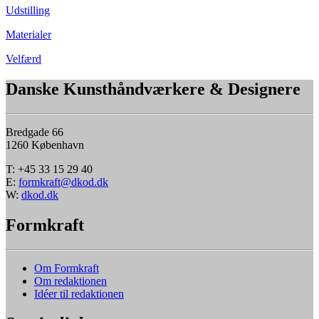
Udstilling
Materialer
Velfærd
Danske Kunsthåndværkere & Designere
Bredgade 66
1260 København
T: +45 33 15 29 40
E:
formkraft@dkod.dk
W:
dkod.dk
Formkraft
Om Formkraft
Om redaktionen
Idéer til redaktionen