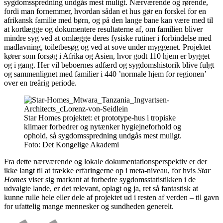
sygdomsspredning undgås mest muligt. Nærværende og rørende,
fordi man fornemmer, hvordan sådan et hus gør en forskel for en
afrikansk familie med børn, og på den lange bane kan være med til
at kortlægge og dokumentere resultaterne af, om familien bliver
mindre syg ved at omlægge deres fysiske rutiner i forbindelse med
madlavning, toiletbesøg og ved at sove under myggenet. Projektet
kører som forsøg i Afrika og Asien, hvor godt 110 hjem er bygget
og i gang. Her vil beboernes adfærd og sygdomshistorik blive fulgt
og sammenlignet med familier i 440 ’normale hjem for regionen’
over en treårig periode.
Star Homes projektet: et prototype-hus i tropiske
klimaer forbedrer og nytænker hygiejneforhold og
ophold, så sygdomsspredning undgås mest muligt.
Foto:
Det Kongelige Akademi
Fra dette nærværende og lokale dokumentationsperspektiv er der
ikke langt til at trække erfaringerne op i meta-niveau, for hvis
Star
Homes
viser sig markant at forbedre sygdomsstatistikken i de
udvalgte lande, er det relevant, oplagt og ja, ret så fantastisk at
kunne rulle hele eller dele af projektet ud i resten af verden – til gavn
for ufattelig mange mennesker og sundheden generelt.