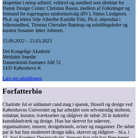
ekspertise i netop adfærd, velfærd og sundhed som direktør for
Dansk Design Center, Christian Bason, medlem af Folketinget og
formand for regeringens epidemiudvalg (RV), Stinus Lindgreen,
Ph.d. og lektor Silje Alberthe Kamille Friis, Ph.d.-stipendiat i
folkesundhed, Thomas Chevalier Bøjstrup og udstillingsleder og
kurator Susanne Jøker Johnsen.
15.09.2022 – 23.03.2023
Det Kongelige Akademi
Meldahls Smedie
Danneskiold-Samsøes Allé 51
1435 København K
Læs om udstillingen
Forfatterbio
Charlotte Jul er uddannet cand.mag i spansk, filosofi og design ved
Københavns Universitet og har arbejdet som selvstændig skribent,
redaktør, kurator, iværksætter og rådgiver de sidste 20 år indenfor
kunsthåndværk og design. Hun har skrevet for udøvere,
organisationer, museer, designbrands, aviser og magasiner. De sidste
par år har hun modereret design talks, skrevet og rådgivet – bl.a. i
15. Juni Fondens Designudvalg, ligesom hun står bag flere bøger