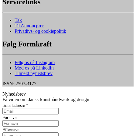
Servicelinks
Tak
Til Annoncører
Privatlivs- og cookiepolitik
Følg Formkraft
Følg os på Instagram
Mød os på LinkedIn
Tilmeld nyhedsbrev
ISSN: 2597-3177
Nyhedsbrev
Få viden om dansk kunsthåndværk og design
Emailadresse
*
Fornavn
Efternavn