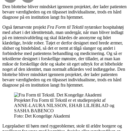
Den blottelse bliver mindsket igennem projektet, der lader patienten
bevare værdigheden og en tilpasset individualisme, trods en hård
diagnose på en institution langt fra hjemmet.
Også førnævnte projekt
Fra Form til Tekstil
nytænker hospitalstøj
med afsæt i det identitetstab, man undergår, når man bliver indlagt
på en intensivafdeling og skal iklædes de anonyme og lidet
klædelige, hvide rober. Tøjet er derfor designet med brede ærmer,
slidser og bindebånd, så det er nemt at tilgå slanger og andet i
forbindelse med patientens behandling og medicinering. Og så er
tekstilerne designet i forskellige mønstre, der tillader, at man kan
mikse de forskellige dele og skabe sit eget udtryk for at bibeholde
noget af den identitet, man normalt afklædes ved indlæggelse. Den
blottelse bliver mindsket igennem projektet, der lader patienten
bevare værdigheden og en tilpasset individualisme, trods en hård
diagnose på en institution langt fra hjemmet.
Projektet Fra Form til Tekstil er et studieprojekt af
ANNE-LAURA NILSSON, EHAB LILJEBLAD og
SASHA BABENCO
Foto:
Det Kongelige Akademi
Legepladser til børn med rygproblemer, stole til ældre borgere og