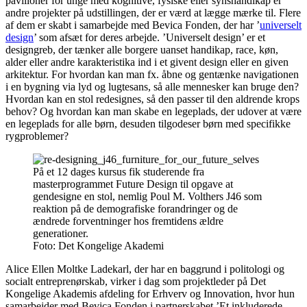
pavilloner for unge med kognitive, fysiske eller synshandikap er
andre projekter på udstillingen, der er værd at lægge mærke til. Flere
af dem er skabt i samarbejde med Bevica Fonden, der har ’
universelt
design
’ som afsæt for deres arbejde. ’Universelt design’ er et
designgreb, der tænker alle borgere uanset handikap, race, køn,
alder eller andre karakteristika ind i et givent design eller en given
arkitektur. For hvordan kan man fx. åbne og gentænke navigationen
i en bygning via lyd og lugtesans, så alle mennesker kan bruge den?
Hvordan kan en stol redesignes, så den passer til den aldrende krops
behov? Og hvordan kan man skabe en legeplads, der udover at være
en legeplads for alle børn, desuden tilgodeser børn med specifikke
rygproblemer?
På et 12 dages kursus fik studerende fra
masterprogrammet Future Design til opgave at
gendesigne en stol, nemlig Poul M. Volthers J46 som
reaktion på de demografiske forandringer og de
ændrede forventninger hos fremtidens ældre
generationer.
Foto:
Det Kongelige Akademi
Alice Ellen Moltke Ladekarl, der har en baggrund i politologi og
socialt entreprenørskab, virker i dag som projektleder på Det
Kongelige Akademis afdeling for Erhverv og Innovation, hvor hun
samarbejder med Bevica Fonden i partnerskabet ’Et inkluderede