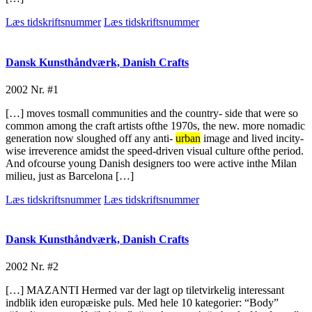
Læs tidskriftsnummer
Læs tidskriftsnummer
Dansk Kunsthåndværk, Danish Crafts
2002
Nr. #1
[…] moves tosmall communities and the country- side that were so
common among the craft artists ofthe 1970s, the new. more nomadic
generation now sloughed off any anti-
urban
image and lived incity-
wise irreverence amidst the speed-driven visual culture ofthe period.
And ofcourse young Danish designers too were active inthe Milan
milieu, just as Barcelona […]
Læs tidskriftsnummer
Læs tidskriftsnummer
Dansk Kunsthåndværk, Danish Crafts
2002
Nr. #2
[…] MAZANTI Hermed var der lagt op tiletvirkelig interessant
indblik iden europæiske puls. Med hele 10 kategorier: “Body”