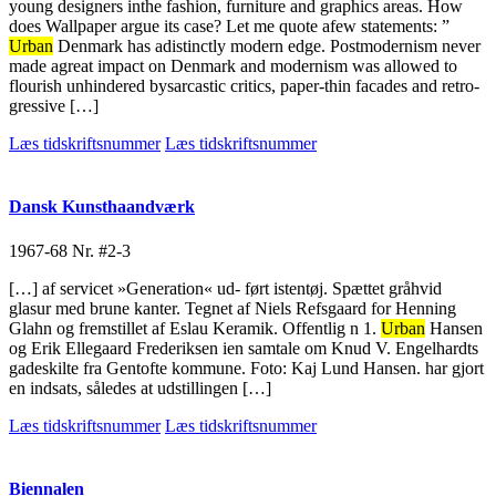
young designers inthe fashion, furniture and graphics areas. How
does Wallpaper argue its case? Let me quote afew statements: ”
Urban
Denmark has adistinctly modern edge. Postmodernism never
made agreat impact on Denmark and modernism was allowed to
flourish unhindered bysarcastic critics, paper-thin facades and retro-
gressive […]
Læs tidskriftsnummer
Læs tidskriftsnummer
Dansk Kunsthaandværk
1967-68
Nr. #2-3
[…] af servicet »Generation« ud- ført istentøj. Spættet gråhvid
glasur med brune kanter. Tegnet af Niels Refsgaard for Henning
Glahn og fremstillet af Eslau Keramik. Offentlig n 1.
Urban
Hansen
og Erik Ellegaard Frederiksen ien samtale om Knud V. Engelhardts
gadeskilte fra Gentofte kommune. Foto: Kaj Lund Hansen. har gjort
en indsats, således at udstillingen […]
Læs tidskriftsnummer
Læs tidskriftsnummer
Biennalen