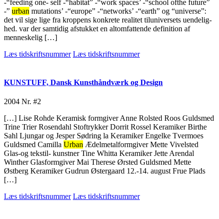
-“feeding one- self -“habitat” -“work spaces’ -“school ofthe future”
-”
urban
mutations’ -“europe” -“networks’ -“earth” og “universe”:
det vil sige lige fra kroppens konkrete realitet tiluniversets uendelig-
hed. var der samtidig afstukket en altomfattende definition af
menneskelig […]
Læs tidskriftsnummer
Læs tidskriftsnummer
KUNSTUFF, Dansk Kunsthåndværk og Design
2004
Nr. #2
[…] Lise Rohde Keramisk formgiver Anne Rolsted Roos Guldsmed
Trine Trier Rosendahl Stoftrykker Dorrit Rossel Keramiker Birthe
Sahl Ljungar og Jesper Sødring la Keramiker Engelke Tvermoes
Guldsmed Camilla
Urban
Ædelmetalformgiver Mette Vivelsted
Glas-og tekstil- kunstner Tine Whitta Keramiker Jette Arendal
Winther Glasformgiver Mai Therese Ørsted Guldsmed Mette
Østberg Keramiker Gudrun Østergaard 12.-14. august Frue Plads
[…]
Læs tidskriftsnummer
Læs tidskriftsnummer