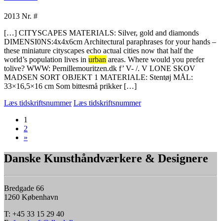
2013
Nr. #
[…] CITYSCAPES MATERIALS: Silver, gold and diamonds
DIMENSI0NS:4x4x6cm Architectural paraphrases for your hands –
these miniature cityscapes echo actual cities now that half the
world’s population lives in
urban
areas. Where would you prefer
tolive? WWW: Pernillemouritzen.dk f’ V- /. V LONE SKOV
MADSEN SORT OBJEKT 1 MATERIALE: Stentøj MÅL:
33×16,5×16 cm Som bittesmå prikker […]
Læs tidskriftsnummer
Læs tidskriftsnummer
1
2
»
Danske Kunsthåndværkere & Designere
Bredgade 66
1260 København
T: +45 33 15 29 40