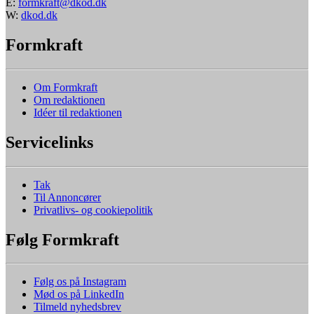
E:
formkraft@dkod.dk
W:
dkod.dk
Formkraft
Om Formkraft
Om redaktionen
Idéer til redaktionen
Servicelinks
Tak
Til Annoncører
Privatlivs- og cookiepolitik
Følg Formkraft
Følg os på Instagram
Mød os på LinkedIn
Tilmeld nyhedsbrev