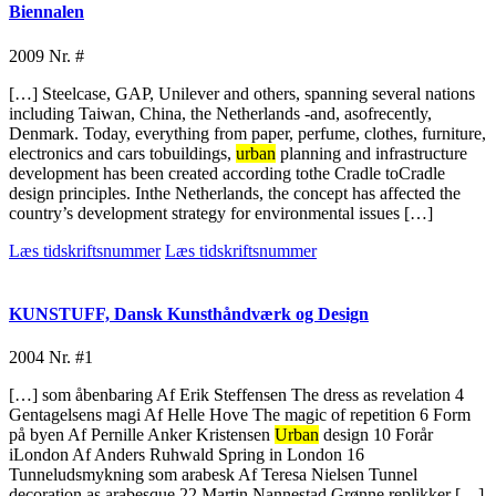
Biennalen
2009
Nr. #
[…] Steelcase, GAP, Unilever and others, spanning several nations
including Taiwan, China, the Netherlands -and, asofrecently,
Denmark. Today, everything from paper, perfume, clothes, furniture,
electronics and cars tobuildings,
urban
planning and infrastructure
development has been created according tothe Cradle toCradle
design principles. Inthe Netherlands, the concept has affected the
country’s development strategy for environmental issues […]
Læs tidskriftsnummer
Læs tidskriftsnummer
KUNSTUFF, Dansk Kunsthåndværk og Design
2004
Nr. #1
[…] som åbenbaring Af Erik Steffensen The dress as revelation 4
Gentagelsens magi Af Helle Hove The magic of repetition 6 Form
på byen Af Pernille Anker Kristensen
Urban
design 10 Forår
iLondon Af Anders Ruhwald Spring in London 16
Tunneludsmykning som arabesk Af Teresa Nielsen Tunnel
decoration as arabesque 22 Martin Nannestad Grønne replikker […]