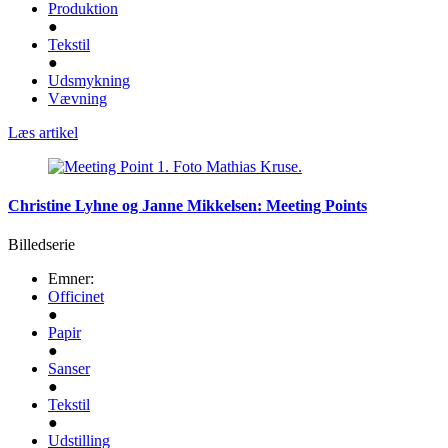
Produktion
●
Tekstil
●
Udsmykning
Vævning
Læs artikel
Christine Lyhne og Janne Mikkelsen: Meeting Points
Billedserie
Emner:
Officinet
●
Papir
●
Sanser
●
Tekstil
●
Udstilling