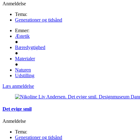
Anmeldelse
Tema:
Generationer og tidsånd
Emner:
Æstetik
●
Bæredygtighed
●
Materialer
●
Naturen
Udstilling
Læs anmeldelse
Det evige smil
Anmeldelse
Tema:
Generationer og tidsånd